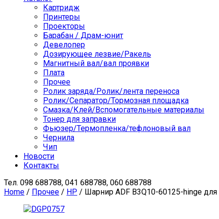
Картридж
Принтеры
Проекторы
Барабан / Драм-юнит
Девелопер
Дозирующее лезвие/Ракель
Магнитный вал/вал проявки
Плата
Прочее
Ролик заряда/Ролик/лента переноса
Ролик/Сепаратор/Тормозная площадка
Смазка/Клей/Вспомогательные материалы
Тонер для заправки
Фьюзер/Термопленка/тефлоновый вал
Чернила
Чип
Новости
Контакты
Тел.
098 688788, 041 688788, 060 688788
Home
/
Прочее
/
HP
/ Шарнир ADF B3Q10-60125-hinge для