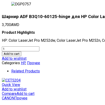
Шарнир ADF B3Q10-60125-hinge для HP Color 
3,700
AMD
Product Highlights
HP: Color LaserJet Pro M252dw, Color LaserJet Pro M252n, 
Шарнир
ADF
Add to cart
B3Q10-
Add to wishlist
60125-
Categories
HP
,
Прочее
hinge
для
Related Products
HP
Color
LaserJet
Quick View
M252dw/M252n/M274n/M277dw/M277n
Add to wishlist
(CET),
Compare
Add to cart
DGP0757
CANON
Прочее
quantity