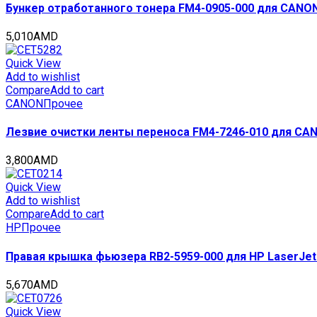
Бункер отработанного тонера FM4-0905-000 для CANON 
5,010
AMD
Quick View
Add to wishlist
Compare
Add to cart
CANON
Прочее
Лезвие очистки ленты переноса FM4-7246-010 для CAN
3,800
AMD
Quick View
Add to wishlist
Compare
Add to cart
HP
Прочее
Правая крышка фьюзера RB2-5959-000 для HP LaserJet 
5,670
AMD
Quick View