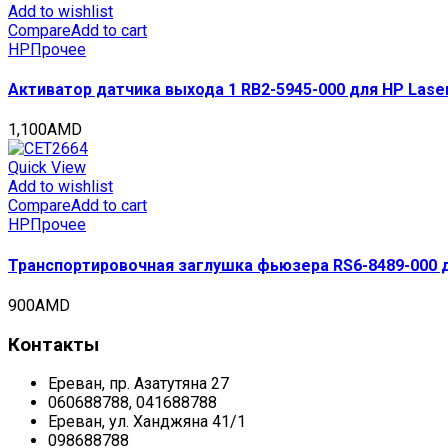
Add to wishlist
Compare
Add to cart
HP
Прочее
Активатор датчика выхода 1 RB2-5945-000 для HP Laser
1,100
AMD
Quick View
Add to wishlist
Compare
Add to cart
HP
Прочее
Транспортировочная заглушка фьюзера RS6-8489-000 дл
900
AMD
Контакты
Ереван, пр. Азатутяна 27
060688788, 041688788
Ереван, ул. Ханджяна 41/1
098688788