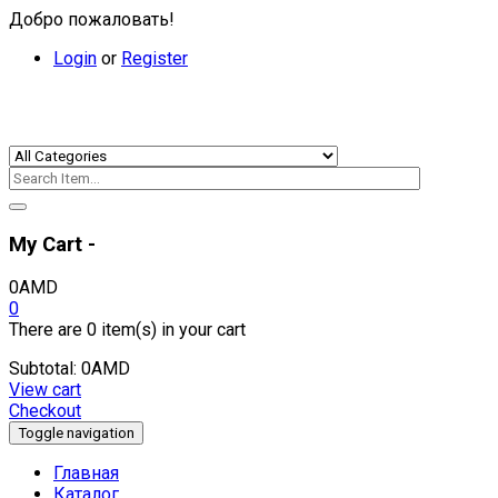
Добро пожаловать!
Login
or
Register
My Cart -
0
AMD
0
There are
0 item(s)
in your cart
Subtotal:
0
AMD
View cart
Checkout
Toggle navigation
Главная
Каталог