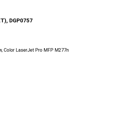
T), DGP0757
w, Color LaserJet Pro MFP M277n