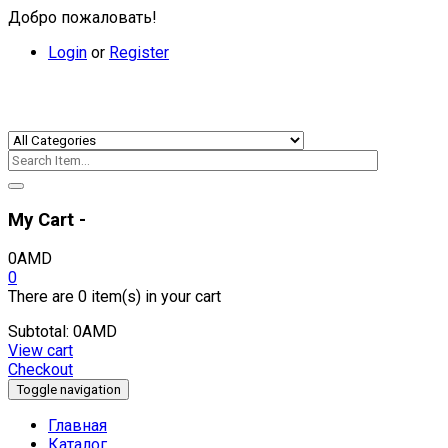
Добро пожаловать!
Login
or
Register
My Cart -
0
AMD
0
There are
0 item(s)
in your cart
Subtotal:
0
AMD
View cart
Checkout
Toggle navigation
Главная
Каталог