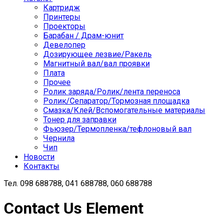
Картридж
Принтеры
Проекторы
Барабан / Драм-юнит
Девелопер
Дозирующее лезвие/Ракель
Магнитный вал/вал проявки
Плата
Прочее
Ролик заряда/Ролик/лента переноса
Ролик/Сепаратор/Тормозная площадка
Смазка/Клей/Вспомогательные материалы
Тонер для заправки
Фьюзер/Термопленка/тефлоновый вал
Чернила
Чип
Новости
Контакты
Тел.
098 688788, 041 688788, 060 688788
Contact Us Element