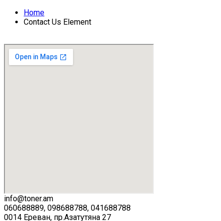
Home
Contact Us Element
info@toner.am
060688889, 098688788, 041688788
0014 Ереван, пр.Азатутяна 27