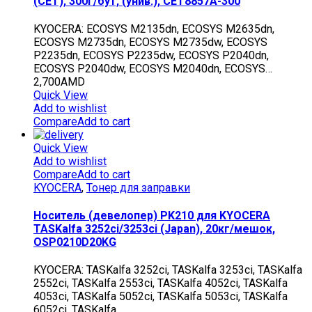
(CET), 300г/бут, (унив.), CET8857A-300
KYOCERA: ECOSYS M2135dn, ECOSYS M2635dn,
ECOSYS M2735dn, ECOSYS M2735dw, ECOSYS
P2235dn, ECOSYS P2235dw, ECOSYS P2040dn,
ECOSYS P2040dw, ECOSYS M2040dn, ECOSYS…
2,700
AMD
Quick View
Add to wishlist
Compare
Add to cart
Quick View
Add to wishlist
Compare
Add to cart
KYOCERA
,
Тонер для заправки
Носитель (девелопер) PK210 для KYOCERA
TASKalfa 3252ci/3253ci (Japan), 20кг/мешок,
OSP0210D20KG
KYOCERA: TASKalfa 3252ci, TASKalfa 3253ci, TASKalfa
2552ci, TASKalfa 2553ci, TASKalfa 4052ci, TASKalfa
4053ci, TASKalfa 5052ci, TASKalfa 5053ci, TASKalfa
6052ci, TASKalfa…