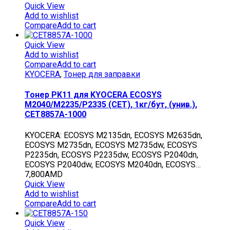
Quick View
Add to wishlist
Compare
Add to cart
Quick View
Add to wishlist
Compare
Add to cart
KYOCERA
,
Тонер для заправки
Тонер PK11 для KYOCERA ECOSYS
M2040/M2235/P2335 (CET), 1кг/бут, (унив.),
CET8857A-1000
KYOCERA: ECOSYS M2135dn, ECOSYS M2635dn,
ECOSYS M2735dn, ECOSYS M2735dw, ECOSYS
P2235dn, ECOSYS P2235dw, ECOSYS P2040dn,
ECOSYS P2040dw, ECOSYS M2040dn, ECOSYS…
7,800
AMD
Quick View
Add to wishlist
Compare
Add to cart
Quick View