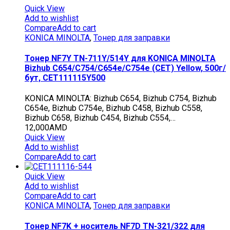
Quick View
Add to wishlist
Compare
Add to cart
KONICA MINOLTA
,
Тонер для заправки
Тонер NF7Y TN-711Y/514Y для KONICA MINOLTA
Bizhub C654/C754/C654e/C754e (CET) Yellow, 500г/
бут, CET111115Y500
KONICA MINOLTA: Bizhub C654, Bizhub C754, Bizhub
C654e, Bizhub C754e, Bizhub C458, Bizhub C558,
Bizhub C658, Bizhub C454, Bizhub C554,…
12,000
AMD
Quick View
Add to wishlist
Compare
Add to cart
Quick View
Add to wishlist
Compare
Add to cart
KONICA MINOLTA
,
Тонер для заправки
Тонер NF7K + носитель NF7D TN-321/322 для