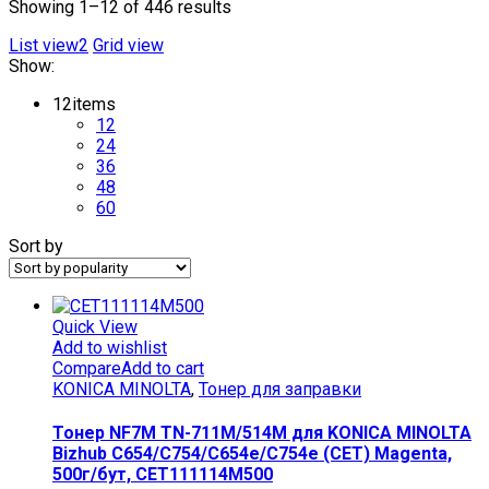
Showing 1–12 of 446 results
Product categories
List view2
Grid view
Show:
Uncategorized
Барабан / Драм-юнит
12
items
Девелопер
12
Дозирующее лезвие/Ракель
24
36
Картридж
48
Магнитный вал/вал проявки
60
Плата
Принтеры
Sort by
Проекторы
Прочее
Ролик заряда/Ролик/лента переноса
Ролик/Сепаратор/Тормозная площадка
Quick View
Смазка/Клей/Вспомогательные материалы
Add to wishlist
Тонер для заправки
Compare
Add to cart
Фьюзер/Термопленка/тефлоновый вал
KONICA MINOLTA
,
Тонер для заправки
Чернила
Чип
Тонер NF7M TN-711M/514M для KONICA MINOLTA
Bizhub C654/C754/C654e/C754e (CET) Magenta,
500г/бут, CET111114M500