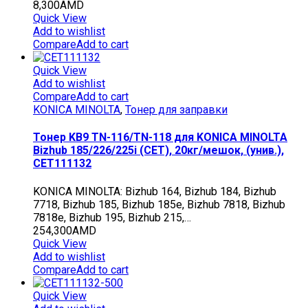
8,300
AMD
Quick View
Add to wishlist
Compare
Add to cart
Quick View
Add to wishlist
Compare
Add to cart
KONICA MINOLTA
,
Тонер для заправки
Тонер KB9 TN-116/TN-118 для KONICA MINOLTA
Bizhub 185/226/225i (CET), 20кг/мешок, (унив.),
CET111132
KONICA MINOLTA: Bizhub 164, Bizhub 184, Bizhub
7718, Bizhub 185, Bizhub 185e, Bizhub 7818, Bizhub
7818e, Bizhub 195, Bizhub 215,…
254,300
AMD
Quick View
Add to wishlist
Compare
Add to cart
Quick View