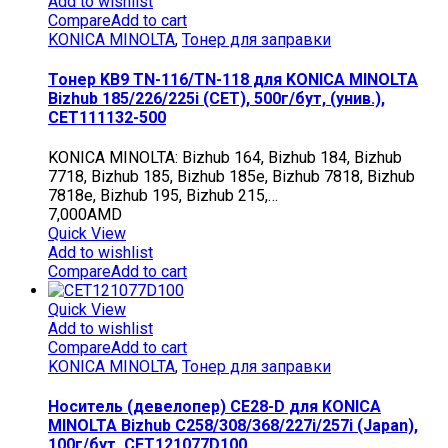
Add to wishlist
Compare
Add to cart
KONICA MINOLTA
,
Тонер для заправки
Тонер KB9 TN-116/TN-118 для KONICA MINOLTA
Bizhub 185/226/225i (CET), 500г/бут, (унив.),
CET111132-500
KONICA MINOLTA: Bizhub 164, Bizhub 184, Bizhub
7718, Bizhub 185, Bizhub 185e, Bizhub 7818, Bizhub
7818e, Bizhub 195, Bizhub 215,…
7,000
AMD
Quick View
Add to wishlist
Compare
Add to cart
Quick View
Add to wishlist
Compare
Add to cart
KONICA MINOLTA
,
Тонер для заправки
Носитель (девелопер) CE28-D для KONICA
MINOLTA Bizhub C258/308/368/227i/257i (Japan),
100г/бут, CET121077D100