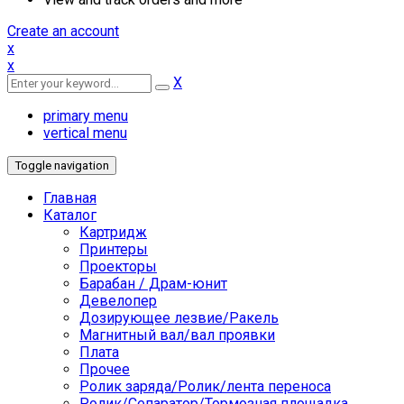
Create an account
x
x
X
primary menu
vertical menu
Toggle navigation
Главная
Каталог
Картридж
Принтеры
Проекторы
Барабан / Драм-юнит
Девелопер
Дозирующее лезвие/Ракель
Магнитный вал/вал проявки
Плата
Прочее
Ролик заряда/Ролик/лента переноса
Ролик/Сепаратор/Тормозная площадка