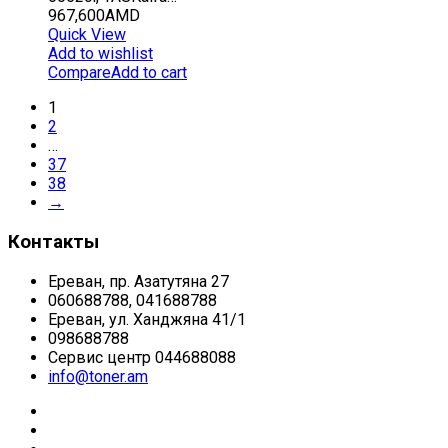
967,600
AMD
Quick View
Add to wishlist
Compare
Add to cart
1
2
…
37
38
→
Контакты
Ереван, пр. Азатутяна 27
060688788, 041688788
Ереван, ул. Ханджяна 41/1
098688788
Сервис центр 044688088
info@toner.am