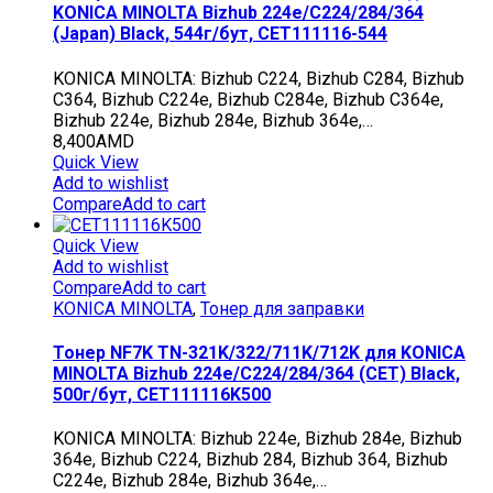
KONICA MINOLTA Bizhub 224e/C224/284/364
(Japan) Black, 544г/бут, CET111116-544
KONICA MINOLTA: Bizhub C224, Bizhub C284, Bizhub
C364, Bizhub C224e, Bizhub C284e, Bizhub C364e,
Bizhub 224e, Bizhub 284e, Bizhub 364e,…
8,400
AMD
Quick View
Add to wishlist
Compare
Add to cart
Quick View
Add to wishlist
Compare
Add to cart
KONICA MINOLTA
,
Тонер для заправки
Тонер NF7K TN-321K/322/711K/712K для KONICA
MINOLTA Bizhub 224e/C224/284/364 (CET) Black,
500г/бут, CET111116K500
KONICA MINOLTA: Bizhub 224e, Bizhub 284e, Bizhub
364e, Bizhub C224, Bizhub 284, Bizhub 364, Bizhub
C224e, Bizhub 284e, Bizhub 364e,…