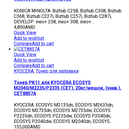
KONICA MINOLTA: Bizhub C258, Bizhub C308, Bizhub
C368, Bizhub C227i, Bizhub C257i, Bizhub C287i,
DEVELOP: ineo+ 258, ineo+ 308, ineo+…
4,800
AMD
Quick View
Add to wishlist
Compare
Add to cart
Quick View
Add to wishlist
Compare
Add to cart
KYOCERA
,
Тонер для заправки
Тонер PK11 для KYOCERA ECOSYS
M2040/M2235/P2335 (CET), 20кг/мешок, (унив.),
CET8857A
KYOCERA: ECOSYS M2135dn, ECOSYS M2635dn,
ECOSYS M2735dn, ECOSYS M2735dw, ECOSYS
P2235dn, ECOSYS P2235dw, ECOSYS P2040dn,
ECOSYS P2040dw, ECOSYS M2040dn, ECOSYS…
135,000
AMD