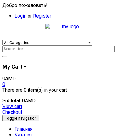
Добро пожаловать!
Login
or
Register
My Cart -
0
AMD
0
There are
0 item(s)
in your cart
Subtotal:
0
AMD
View cart
Checkout
Toggle navigation
Главная
Каталог