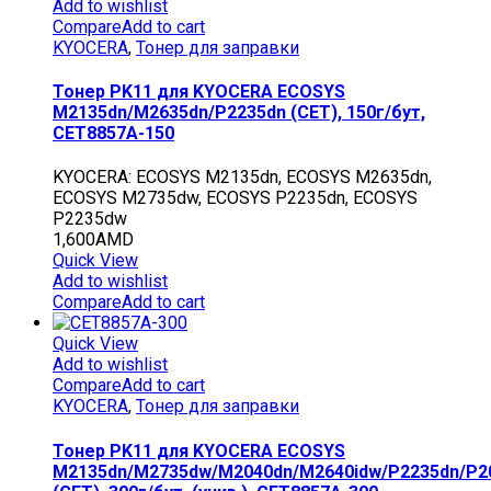
Add to wishlist
Compare
Add to cart
KYOCERA
,
Тонер для заправки
Тонер PK11 для KYOCERA ECOSYS
M2135dn/M2635dn/P2235dn (CET), 150г/бут,
CET8857A-150
KYOCERA: ECOSYS M2135dn, ECOSYS M2635dn,
ECOSYS M2735dw, ECOSYS P2235dn, ECOSYS
P2235dw
1,600
AMD
Quick View
Add to wishlist
Compare
Add to cart
Quick View
Add to wishlist
Compare
Add to cart
KYOCERA
,
Тонер для заправки
Тонер PK11 для KYOCERA ECOSYS
M2135dn/M2735dw/M2040dn/M2640idw/P2235dn/P2