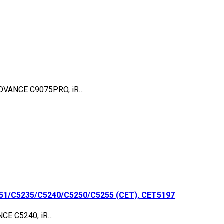
ADVANCE C9075PRO, iR…
51/C5235/C5240/C5250/C5255 (CET), CET5197
NCE C5240, iR…