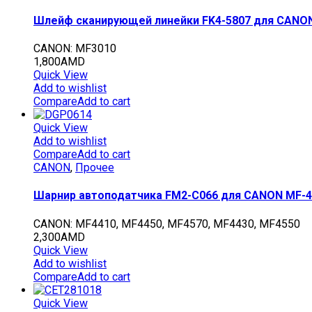
Шлейф сканирующей линейки FK4-5807 для CANON
CANON: MF3010
1,800
AMD
Quick View
Add to wishlist
Compare
Add to cart
Quick View
Add to wishlist
Compare
Add to cart
CANON
,
Прочее
Шарнир автоподатчика FM2-C066 для CANON MF-44
CANON: MF4410, MF4450, MF4570, MF4430, MF4550
2,300
AMD
Quick View
Add to wishlist
Compare
Add to cart
Quick View