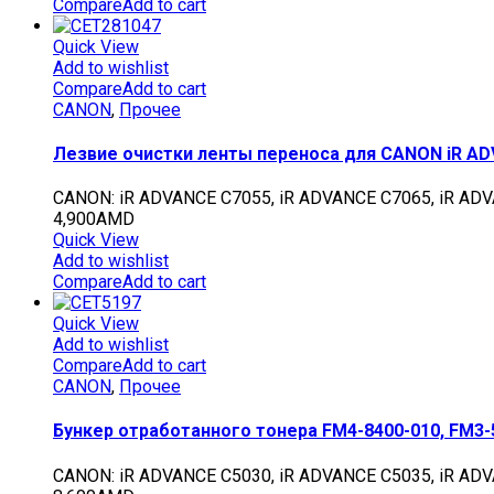
Compare
Add to cart
Quick View
Add to wishlist
Compare
Add to cart
CANON
,
Прочее
Лезвие очистки ленты переноса для CANON iR AD
CANON: iR ADVANCE C7055, iR ADVANCE C7065, iR AD
4,900
AMD
Quick View
Add to wishlist
Compare
Add to cart
Quick View
Add to wishlist
Compare
Add to cart
CANON
,
Прочее
Бункер отработанного тонера FM4-8400-010, FM3-
CANON: iR ADVANCE C5030, iR ADVANCE C5035, iR ADV