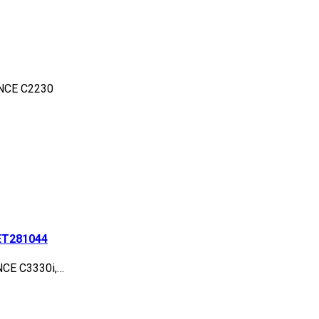
ANCE C2230
ET281044
NCE C3330i,…