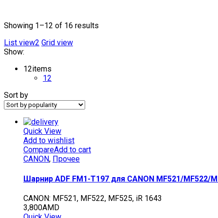
Текстовый поиск
Showing 1–12 of 16 results
List view2
Grid view
Show:
12
items
12
Sort by
Quick View
Add to wishlist
Compare
Add to cart
CANON
,
Прочее
Шарнир ADF FM1-T197 для CANON MF521/MF522/MF
CANON: MF521, MF522, MF525, iR 1643
3,800
AMD
Quick View