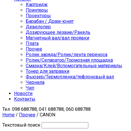
Картридж
Принтеры
Проекторы
Барабан / Драм-юнит
Девелопер
Дозирующее лезвие/Ракель
Магнитный вал/вал проявки
Плата
Прочее
Ролик заряда/Ролик/лента переноса
Ролик/Сепаратор/Тормозная площадка
Смазка/Клей/Вспомогательные материалы
Тонер для заправки
Фьюзер/Термопленка/тефлоновый вал
Чернила
Чип
Новости
Контакты
Тел.
098 688788, 041 688788, 060 688788
Home
/
Прочее
/ CANON
Текстовый поиск