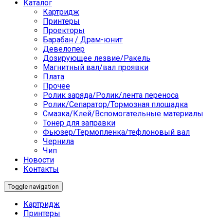
Каталог
Картридж
Принтеры
Проекторы
Барабан / Драм-юнит
Девелопер
Дозирующее лезвие/Ракель
Магнитный вал/вал проявки
Плата
Прочее
Ролик заряда/Ролик/лента переноса
Ролик/Сепаратор/Тормозная площадка
Смазка/Клей/Вспомогательные материалы
Тонер для заправки
Фьюзер/Термопленка/тефлоновый вал
Чернила
Чип
Новости
Контакты
Toggle navigation
Картридж
Принтеры