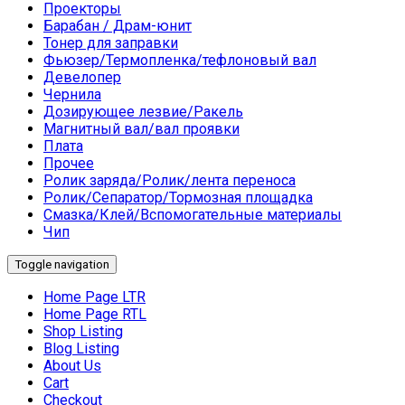
Проекторы
Барабан / Драм-юнит
Тонер для заправки
Фьюзер/Термопленка/тефлоновый вал
Девелопер
Чернила
Дозирующее лезвие/Ракель
Магнитный вал/вал проявки
Плата
Прочее
Ролик заряда/Ролик/лента переноса
Ролик/Сепаратор/Тормозная площадка
Смазка/Клей/Вспомогательные материалы
Чип
Toggle navigation
Home Page LTR
Home Page RTL
Shop Listing
Blog Listing
About Us
Cart
Checkout