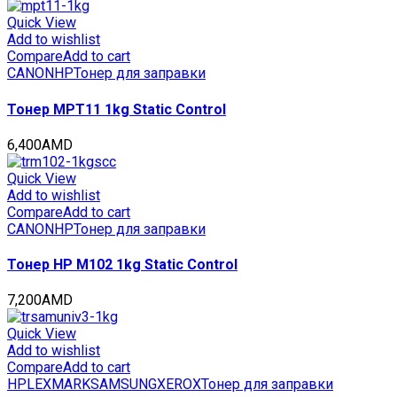
Black,
10кг/
Quick View
мешок,
Add to wishlist
(унив.),
Compare
Add to cart
OSP0208K
CANON
HP
Тонер для заправки
quantity
Тонер MPT11 1kg Static Control
6,400
AMD
Quick View
Add to wishlist
Compare
Add to cart
CANON
HP
Тонер для заправки
Тонер HP M102 1kg Static Control
7,200
AMD
Quick View
Add to wishlist
Compare
Add to cart
HP
LEXMARK
SAMSUNG
XEROX
Тонер для заправки