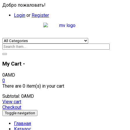
Добро пожаловать!
Login
or
Register
My Cart -
0
AMD
0
There are
0 item(s)
in your cart
Subtotal:
0
AMD
View cart
Checkout
Toggle navigation
Главная
Каталог