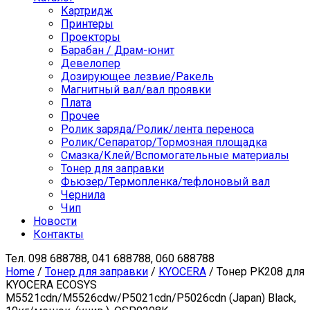
Картридж
Принтеры
Проекторы
Барабан / Драм-юнит
Девелопер
Дозирующее лезвие/Ракель
Магнитный вал/вал проявки
Плата
Прочее
Ролик заряда/Ролик/лента переноса
Ролик/Сепаратор/Тормозная площадка
Смазка/Клей/Вспомогательные материалы
Тонер для заправки
Фьюзер/Термопленка/тефлоновый вал
Чернила
Чип
Новости
Контакты
Тел.
098 688788, 041 688788, 060 688788
Home
/
Тонер для заправки
/
KYOCERA
/ Тонер PK208 для
KYOCERA ECOSYS
M5521cdn/M5526cdw/P5021cdn/P5026cdn (Japan) Black,