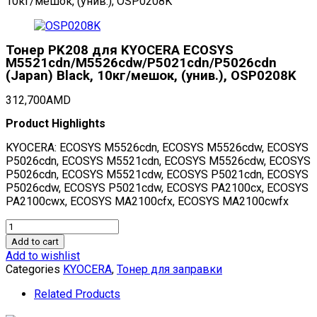
10кг/мешок, (унив.), OSP0208K
Тонер PK208 для KYOCERA ECOSYS
M5521cdn/M5526cdw/P5021cdn/P5026cdn
(Japan) Black, 10кг/мешок, (унив.), OSP0208K
312,700
AMD
Product Highlights
KYOCERA: ECOSYS M5526cdn, ECOSYS M5526cdw, ECOSYS
P5026cdn, ECOSYS M5521cdn, ECOSYS M5526cdw, ECOSYS
P5026cdn, ECOSYS M5521cdw, ECOSYS P5021cdn, ECOSYS
P5026cdw, ECOSYS P5021cdw, ECOSYS PA2100cx, ECOSYS
PA2100cwx, ECOSYS MA2100cfx, ECOSYS MA2100cwfx
Тонер
PK208
Add to cart
для
Add to wishlist
KYOCERA
Categories
KYOCERA
,
Тонер для заправки
ECOSYS
M5521cdn/M5526cdw/P5021cdn/P5026cdn
Related Products
(Japan)