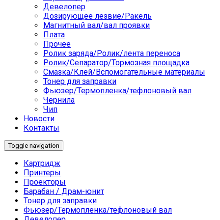
Девелопер
Дозирующее лезвие/Ракель
Магнитный вал/вал проявки
Плата
Прочее
Ролик заряда/Ролик/лента переноса
Ролик/Сепаратор/Тормозная площадка
Смазка/Клей/Вспомогательные материалы
Тонер для заправки
Фьюзер/Термопленка/тефлоновый вал
Чернила
Чип
Новости
Контакты
Toggle navigation
Картридж
Принтеры
Проекторы
Барабан / Драм-юнит
Тонер для заправки
Фьюзер/Термопленка/тефлоновый вал
Девелопер