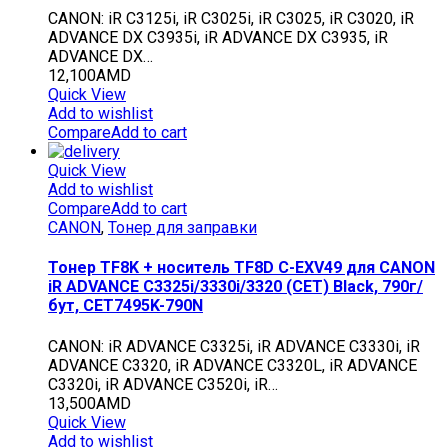
CANON: iR C3125i, iR C3025i, iR C3025, iR C3020, iR
ADVANCE DX C3935i, iR ADVANCE DX C3935, iR
ADVANCE DX…
12,100
AMD
Quick View
Add to wishlist
Compare
Add to cart
Quick View
Add to wishlist
Compare
Add to cart
CANON
,
Тонер для заправки
Тонер TF8K + носитель TF8D C-EXV49 для CANON
iR ADVANCE C3325i/3330i/3320 (CET) Black, 790г/
бут, CET7495K-790N
CANON: iR ADVANCE C3325i, iR ADVANCE C3330i, iR
ADVANCE C3320, iR ADVANCE C3320L, iR ADVANCE
C3320i, iR ADVANCE C3520i, iR…
13,500
AMD
Quick View
Add to wishlist