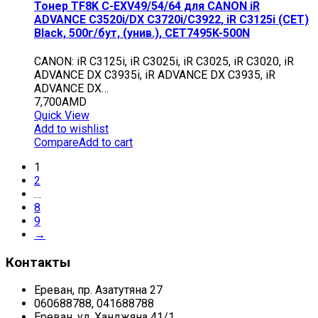
Тонер TF8K C-EXV49/54/64 для CANON iR
ADVANCE C3520i/DX C3720i/C3922, iR C3125i (CET)
Black, 500г/бут, (унив.), CET7495K-500N
CANON: iR C3125i, iR C3025i, iR C3025, iR C3020, iR
ADVANCE DX C3935i, iR ADVANCE DX C3935, iR
ADVANCE DX…
7,700
AMD
Quick View
Add to wishlist
Compare
Add to cart
1
2
…
8
9
→
Контакты
Ереван, пр. Азатутяна 27
060688788, 041688788
Ереван, ул. Ханджяна 41/1