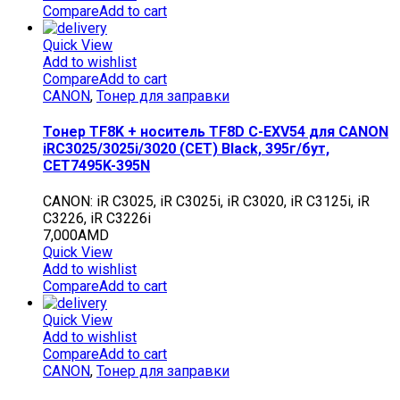
Compare
Add to cart
Quick View
Add to wishlist
Compare
Add to cart
CANON
,
Тонер для заправки
Тонер TF8K + носитель TF8D C-EXV54 для CANON
iRC3025/3025i/3020 (CET) Black, 395г/бут,
CET7495K-395N
CANON: iR C3025, iR C3025i, iR C3020, iR C3125i, iR
C3226, iR C3226i
7,000
AMD
Quick View
Add to wishlist
Compare
Add to cart
Quick View
Add to wishlist
Compare
Add to cart
CANON
,
Тонер для заправки