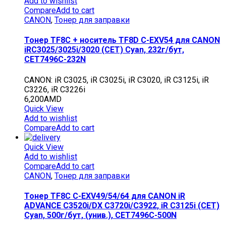
Add to wishlist
Compare
Add to cart
CANON
,
Тонер для заправки
Тонер TF8C + носитель TF8D C-EXV54 для CANON
iRC3025/3025i/3020 (CET) Cyan, 232г/бут,
CET7496C-232N
CANON: iR C3025, iR C3025i, iR C3020, iR C3125i, iR
C3226, iR C3226i
6,200
AMD
Quick View
Add to wishlist
Compare
Add to cart
Quick View
Add to wishlist
Compare
Add to cart
CANON
,
Тонер для заправки
Тонер TF8C C-EXV49/54/64 для CANON iR
ADVANCE C3520i/DX C3720i/C3922, iR C3125i (CET)
Cyan, 500г/бут, (унив.), CET7496C-500N