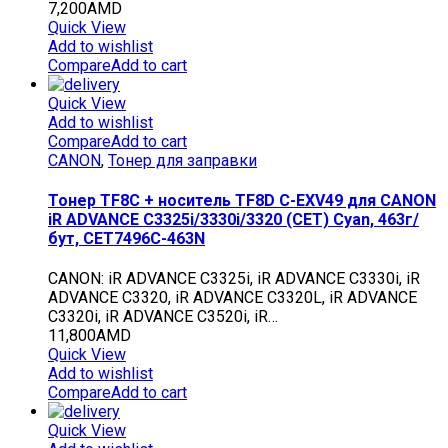
7,200
AMD
Quick View
Add to wishlist
Compare
Add to cart
Quick View
Add to wishlist
Compare
Add to cart
CANON
,
Тонер для заправки
Тонер TF8C + носитель TF8D C-EXV49 для CANON
iR ADVANCE C3325i/3330i/3320 (CET) Cyan, 463г/
бут, CET7496C-463N
CANON: iR ADVANCE C3325i, iR ADVANCE C3330i, iR
ADVANCE C3320, iR ADVANCE C3320L, iR ADVANCE
C3320i, iR ADVANCE C3520i, iR…
11,800
AMD
Quick View
Add to wishlist
Compare
Add to cart
Quick View