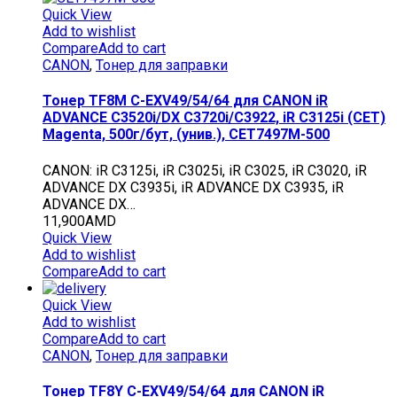
Quick View
Add to wishlist
Compare
Add to cart
CANON
,
Тонер для заправки
Тонер TF8M C-EXV49/54/64 для CANON iR
ADVANCE C3520i/DX C3720i/C3922, iR C3125i (CET)
Magenta, 500г/бут, (унив.), CET7497M-500
CANON: iR C3125i, iR C3025i, iR C3025, iR C3020, iR
ADVANCE DX C3935i, iR ADVANCE DX C3935, iR
ADVANCE DX…
11,900
AMD
Quick View
Add to wishlist
Compare
Add to cart
Quick View
Add to wishlist
Compare
Add to cart
CANON
,
Тонер для заправки
Тонер TF8Y C-EXV49/54/64 для CANON iR