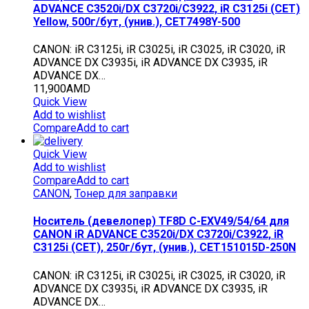
ADVANCE C3520i/DX C3720i/C3922, iR C3125i (CET)
Yellow, 500г/бут, (унив.), CET7498Y-500
CANON: iR C3125i, iR C3025i, iR C3025, iR C3020, iR
ADVANCE DX C3935i, iR ADVANCE DX C3935, iR
ADVANCE DX…
11,900
AMD
Quick View
Add to wishlist
Compare
Add to cart
Quick View
Add to wishlist
Compare
Add to cart
CANON
,
Тонер для заправки
Носитель (девелопер) TF8D C-EXV49/54/64 для
CANON iR ADVANCE C3520i/DX C3720i/C3922, iR
C3125i (CET), 250г/бут, (унив.), CET151015D-250N
CANON: iR C3125i, iR C3025i, iR C3025, iR C3020, iR
ADVANCE DX C3935i, iR ADVANCE DX C3935, iR
ADVANCE DX…