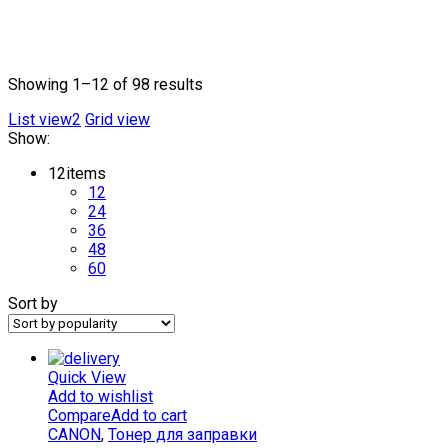
Showing 1–12 of 98 results
List view2
Grid view
Show:
12
items
12
24
36
48
60
Sort by
Quick View
Add to wishlist
Compare
Add to cart
CANON
,
Тонер для заправки