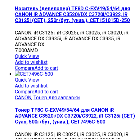
Носитель (девелопер) TF8D C-EXV49/54/64 для
CANON iR ADVANCE C3520i/DX C3720i/C3922, iR
C3125i (CET), 250г/бут, (унив.), CET151015D-250
CANON: iR C3125i, iR C3025i, iR C3025, iR C3020, iR
ADVANCE DX C3935i, iR ADVANCE DX C3935, iR
ADVANCE DX…
7,000
AMD
Quick View
Add to wishlist
Compare
Add to cart
Quick View
Add to wishlist
Compare
Add to cart
CANON
,
Тонер для заправки
Тонер TF8C C-EXV49/54/64 для CANON iR
ADVANCE C3520i/DX C3720i/C3922, iR C3125i (CET)
Cyan, 500г/бут, (унив.), CET7496C-500
CANON: iR C3125i, iR C3025i, iR C3025, iR C3020, iR