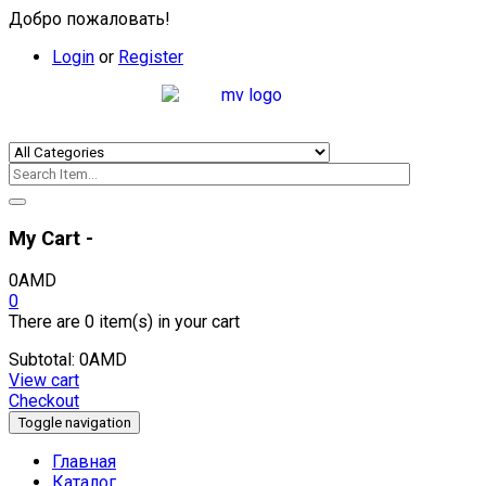
Добро пожаловать!
Login
or
Register
My Cart -
0
AMD
0
There are
0 item(s)
in your cart
Subtotal:
0
AMD
View cart
Checkout
Toggle navigation
Главная
Каталог