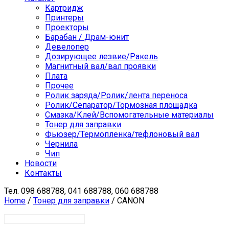
Картридж
Принтеры
Проекторы
Барабан / Драм-юнит
Девелопер
Дозирующее лезвие/Ракель
Магнитный вал/вал проявки
Плата
Прочее
Ролик заряда/Ролик/лента переноса
Ролик/Сепаратор/Тормозная площадка
Смазка/Клей/Вспомогательные материалы
Тонер для заправки
Фьюзер/Термопленка/тефлоновый вал
Чернила
Чип
Новости
Контакты
Тел.
098 688788, 041 688788, 060 688788
Home
/
Тонер для заправки
/ CANON