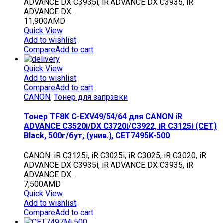
ADVANCE DX C3935i, iR ADVANCE DX C3935, iR
ADVANCE DX…
11,900
AMD
Quick View
Add to wishlist
Compare
Add to cart
Quick View
Add to wishlist
Compare
Add to cart
CANON
,
Тонер для заправки
Тонер TF8K C-EXV49/54/64 для CANON iR
ADVANCE C3520i/DX C3720i/C3922, iR C3125i (CET)
Black, 500г/бут, (унив.), CET7495K-500
CANON: iR C3125i, iR C3025i, iR C3025, iR C3020, iR
ADVANCE DX C3935i, iR ADVANCE DX C3935, iR
ADVANCE DX…
7,500
AMD
Quick View
Add to wishlist
Compare
Add to cart