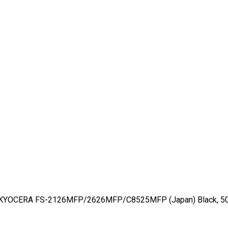
KYOCERA FS-2126MFP/2626MFP/C8525MFP (Japan) Black, 500