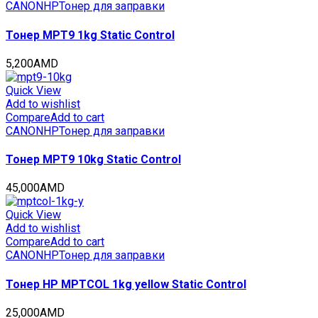
OSP0202K-
CANON
HP
Тонер для заправки
500
quantity
Тонер MPT9 1kg Static Control
5,200
AMD
Quick View
Add to wishlist
Compare
Add to cart
CANON
HP
Тонер для заправки
Тонер MPT9 10kg Static Control
45,000
AMD
Quick View
Add to wishlist
Compare
Add to cart
CANON
HP
Тонер для заправки
Тонер HP MPTCOL 1kg yellow Static Control
25,000
AMD