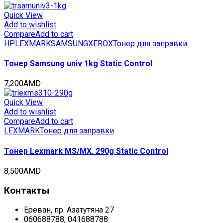
Quick View
Add to wishlist
Compare
Add to cart
HP
LEXMARK
SAMSUNG
XEROX
Тонер для заправки
Тонер Samsung univ 1kg Static Control
7,200
AMD
Quick View
Add to wishlist
Compare
Add to cart
LEXMARK
Тонер для заправки
Тонер Lexmark MS/MX. 290g Static Control
8,500
AMD
Контакты
Ереван, пр. Азатутяна 27
060688788, 041688788