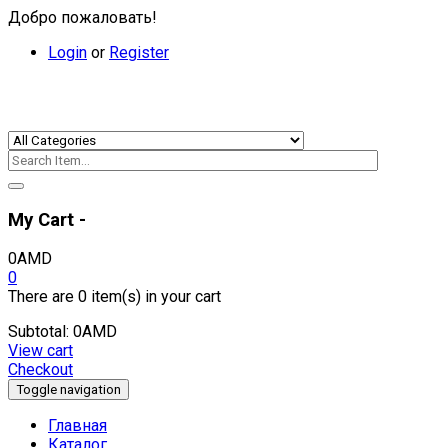
Добро пожаловать!
Login
or
Register
My Cart -
0
AMD
0
There are
0 item(s)
in your cart
Subtotal:
0
AMD
View cart
Checkout
Toggle navigation
Главная
Каталог