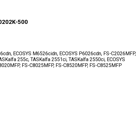
P0202K-500
26cdn, ECOSYS M6526cidn, ECOSYS P6026cdn, FS-C2026MFP,
alfa 255c, TASKalfa 2551ci, TASKalfa 2550ci, ECOSYS
S-C8020MFP, FS-C8025MFP, FS-C8520MFP, FS-C8525MFP