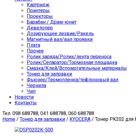
Картридж
Принтеры
Проекторы
Барабан / Драм-юнит
Девелопер
Дозирующее лезвие/Ракель
Магнитный вал/вал проявки
Плата
Прочее
Ролик заряда/Ролик/лента переноса
Ролик/Сепаратор/Тормозная площадка
Смазка/Клей/Вспомогательные материалы
Тонер для заправки
Фьюзер/Термопленка/тефлоновый вал
Чернила
Чип
Новости
Контакты
Тел.
098 688788, 041 688788, 060 688788
Home
/
Тонер для заправки
/
KYOCERA
/ Тонер PK202 для 