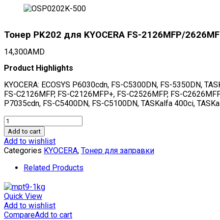
Тонер PK202 для KYOCERA FS-2126MFP/2626MFP/C
14,300
AMD
Product Highlights
KYOCERA: ECOSYS P6030cdn, FS-C5300DN, FS-5350DN, TASKa
FS-C2126MFP, FS-C2126MFP+, FS-C2526MFP, FS-C2626MFP, F
P7035cdn, FS-C5400DN, FS-C5100DN, TASKalfa 400ci, TAS
Тонер
PK202
Add to cart
для
Add to wishlist
KYOCERA
Categories
KYOCERA
,
Тонер для заправки
FS-
2126MFP/2626MFP/C8525MFP
Related Products
(Japan)
Black,
500г/
Quick View
бут,
Add to wishlist
(унив.),
Compare
Add to cart