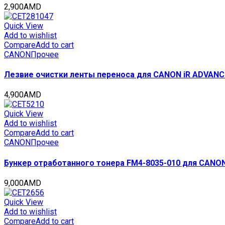
2,900
AMD
Quick View
Add to wishlist
Compare
Add to cart
CANON
Прочее
Лезвие очистки ленты переноса для CANON iR ADVANCE
4,900
AMD
Quick View
Add to wishlist
Compare
Add to cart
CANON
Прочее
Бункер отработанного тонера FM4-8035-010 для CANON 
9,000
AMD
Quick View
Add to wishlist
Compare
Add to cart