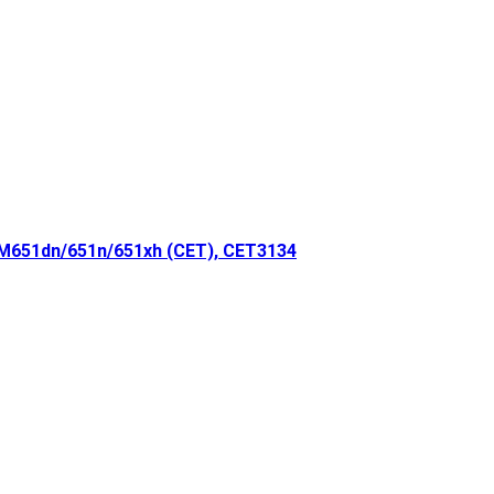
M651dn/651n/651xh (CET), CET3134