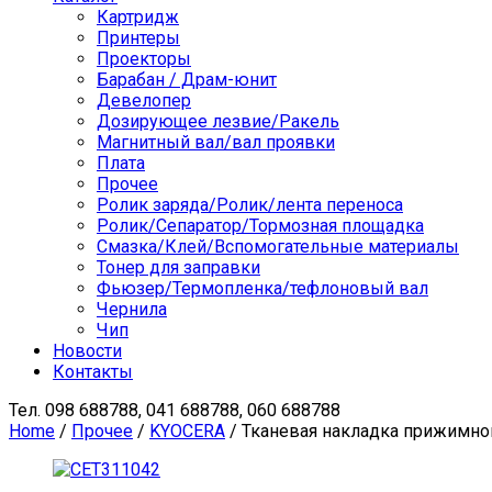
Картридж
Принтеры
Проекторы
Барабан / Драм-юнит
Девелопер
Дозирующее лезвие/Ракель
Магнитный вал/вал проявки
Плата
Прочее
Ролик заряда/Ролик/лента переноса
Ролик/Сепаратор/Тормозная площадка
Смазка/Клей/Вспомогательные материалы
Тонер для заправки
Фьюзер/Термопленка/тефлоновый вал
Чернила
Чип
Новости
Контакты
Тел.
098 688788, 041 688788, 060 688788
Home
/
Прочее
/
KYOCERA
/ Тканевая накладка прижимной