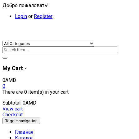
Добро пожаловать!
Login
or
Register
My Cart -
0
AMD
0
There are
0 item(s)
in your cart
Subtotal:
0
AMD
View cart
Checkout
Toggle navigation
Главная
Каталог