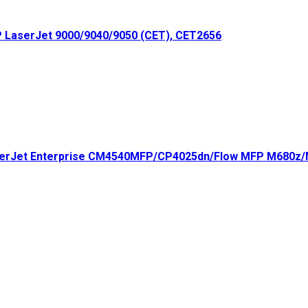
LaserJet 9000/9040/9050 (CET), CET2656
serJet Enterprise CM4540MFP/CP4025dn/Flow MFP M680z/