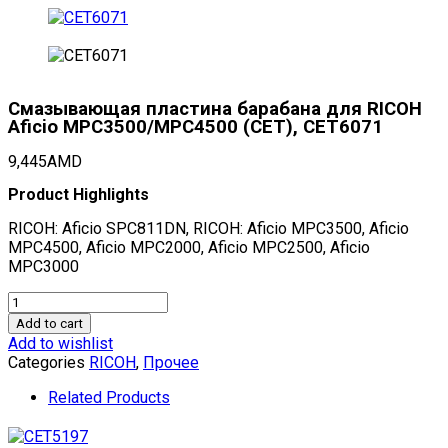
Смазывающая пластина барабана для RICOH
Aficio MPC3500/MPC4500 (CET), CET6071
9,445
AMD
Product Highlights
RICOH: Aficio SPC811DN, RICOH: Aficio MPC3500, Aficio
MPC4500, Aficio MPC2000, Aficio MPC2500, Aficio
MPC3000
Смазывающая
пластина
Add to cart
барабана
Add to wishlist
для
Categories
RICOH
,
Прочее
RICOH
Aficio
Related Products
MPC3500/MPC4500
(CET),