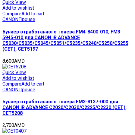
CET6071
Quick View
quantity
Add to wishlist
Compare
Add to cart
CANON
Прочее
Бункер отработанного тонера FM4-8400-010, FM3-
5945-010 для CANON iR ADVANCE
C5030/C5035/C5045/C5051/C5235/C5240/C5250/C5255
(CET), CET5197
8,600
AMD
Quick View
Add to wishlist
Compare
Add to cart
CANON
Прочее
Бункер отработанного тонера FM3-8137-000 для
CANON iR ADVANCE C2020/C2030/C2225/C2230 (CET),
CET5208
2,700
AMD