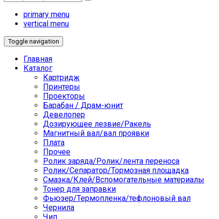
primary menu
vertical menu
Toggle navigation
Главная
Каталог
Картридж
Принтеры
Проекторы
Барабан / Драм-юнит
Девелопер
Дозирующее лезвие/Ракель
Магнитный вал/вал проявки
Плата
Прочее
Ролик заряда/Ролик/лента переноса
Ролик/Сепаратор/Тормозная площадка
Смазка/Клей/Вспомогательные материалы
Тонер для заправки
Фьюзер/Термопленка/тефлоновый вал
Чернила
Чип