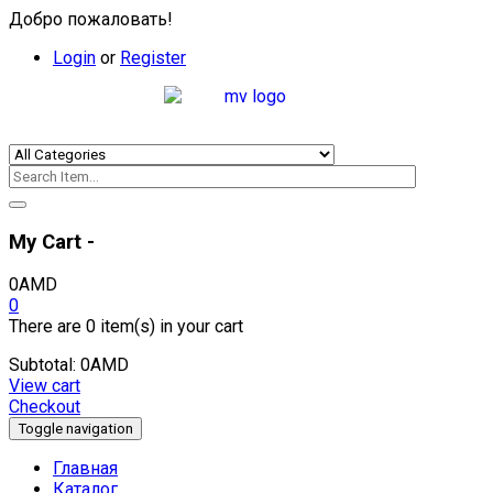
Добро пожаловать!
Login
or
Register
My Cart -
0
AMD
0
There are
0 item(s)
in your cart
Subtotal:
0
AMD
View cart
Checkout
Toggle navigation
Главная
Каталог