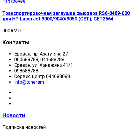
HP
Прочее
Транспортировочная заглушка фьюзера RS6-8489-000
для HP LaserJet 9000/9040/9050 (CET), CET2664
900
AMD
Контакты
Ереван, пр. Азатутяна 27
060688788, 041688788
Ереван, ул. Ханджяна 41/1
098688788
Сервис центр 044688088
info@toner.am
Новости
Подписка новостей