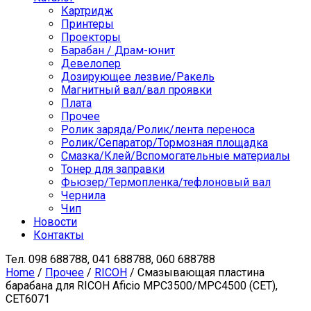
Картридж
Принтеры
Проекторы
Барабан / Драм-юнит
Девелопер
Дозирующее лезвие/Ракель
Магнитный вал/вал проявки
Плата
Прочее
Ролик заряда/Ролик/лента переноса
Ролик/Сепаратор/Тормозная площадка
Смазка/Клей/Вспомогательные материалы
Тонер для заправки
Фьюзер/Термопленка/тефлоновый вал
Чернила
Чип
Новости
Контакты
Тел.
098 688788, 041 688788, 060 688788
Home
/
Прочее
/
RICOH
/ Смазывающая пластина
барабана для RICOH Aficio MPC3500/MPC4500 (CET),
CET6071