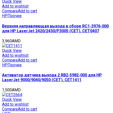
Quick View
Add to wishlist
Compare
Add to cart
HP
Прочее
Верхняя направляющая выхода в сборе RC1-3976-000
для HP LaserJet 2420/2430/P3005 (CET), CET0407
3,960
AMD
Quick View
Add to wishlist
Compare
Add to cart
HP
Прочее
Активатор датчика выхода 2 RB2-5982-000 для HP
LaserJet 9000/9040/9050 (CET), CET1411
1,500
AMD
Quick View
Add to wishlist
Compare
Add to cart