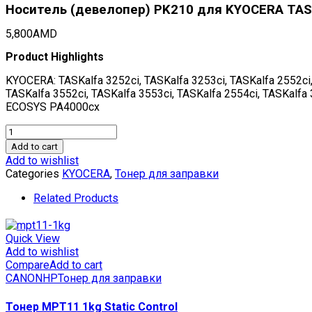
Носитель (девелопер) PK210 для KYOCERA TASKa
5,800
AMD
Product Highlights
KYOCERA: TASKalfa 3252ci, TASKalfa 3253ci, TASKalfa 2552ci, 
TASKalfa 3552ci, TASKalfa 3553ci, TASKalfa 2554ci, TASKal
ECOSYS PA4000cx
Носитель
(девелопер)
Add to cart
PK210
Add to wishlist
для
Categories
KYOCERA
,
Тонер для заправки
KYOCERA
TASKalfa
Related Products
3252ci/3253ci
(Japan),
100г/
Quick View
бут,
Add to wishlist
OSP0210D-
Compare
Add to cart
100
CANON
HP
Тонер для заправки
quantity
Тонер MPT11 1kg Static Control