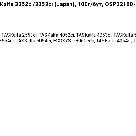
lfa 3252ci/3253ci (Japan), 100г/бут, OSP0210D
TASKalfa 2553ci, TASKalfa 4052ci, TASKalfa 4053ci, TASKalfa 5
fa 3554ci, TASKalfa 5054ci, ECOSYS P8060cdn, TASKalfa 4054c