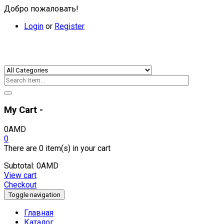
Добро пожаловать!
Login
or
Register
My Cart -
0
AMD
0
There are
0 item(s)
in your cart
Subtotal:
0
AMD
View cart
Checkout
Toggle navigation
Главная
Каталог