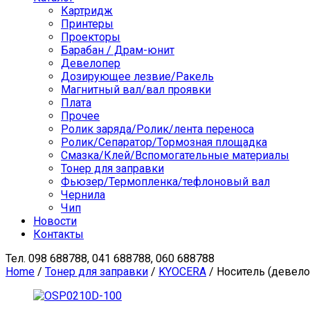
Картридж
Принтеры
Проекторы
Барабан / Драм-юнит
Девелопер
Дозирующее лезвие/Ракель
Магнитный вал/вал проявки
Плата
Прочее
Ролик заряда/Ролик/лента переноса
Ролик/Сепаратор/Тормозная площадка
Смазка/Клей/Вспомогательные материалы
Тонер для заправки
Фьюзер/Термопленка/тефлоновый вал
Чернила
Чип
Новости
Контакты
Тел.
098 688788, 041 688788, 060 688788
Home
/
Тонер для заправки
/
KYOCERA
/ Носитель (девело