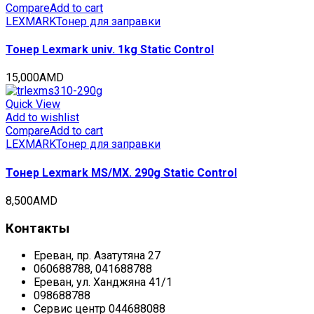
Compare
Add to cart
LEXMARK
Тонер для заправки
Тонер Lexmark univ. 1kg Static Control
15,000
AMD
Quick View
Add to wishlist
Compare
Add to cart
LEXMARK
Тонер для заправки
Тонер Lexmark MS/MX. 290g Static Control
8,500
AMD
Контакты
Ереван, пр. Азатутяна 27
060688788, 041688788
Ереван, ул. Ханджяна 41/1
098688788
Сервис центр 044688088