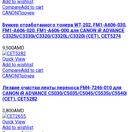
CET6300
Add to wishlist
quantity
Compare
Add to cart
CANON
Прочее
Бункер отработанного тонера WT-202, FM1-A606-030,
FM1-A606-020, FM1-A606-000 для CANON iR ADVANCE
C3325i/C3330i/C3320/C3320L/C3320i (CET), CET5274
9,500
AMD
Quick View
Add to wishlist
Compare
Add to cart
CANON
Прочее
Лезвие очистки ленты переноса FM4-7246-010 для
CANON iR ADVANCE C5030/C5035/C5045/C5535i/C5540i
(CET), CET5282
3,800
AMD
Quick View
Add to wishlist