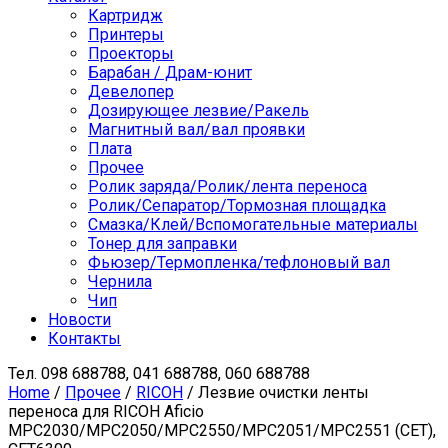
Картридж
Принтеры
Проекторы
Барабан / Драм-юнит
Девелопер
Дозирующее лезвие/Ракель
Магнитный вал/вал проявки
Плата
Прочее
Ролик заряда/Ролик/лента переноса
Ролик/Сепаратор/Тормозная площадка
Смазка/Клей/Вспомогательные материалы
Тонер для заправки
Фьюзер/Термопленка/тефлоновый вал
Чернила
Чип
Новости
Контакты
Тел.
098 688788, 041 688788, 060 688788
Home
/
Прочее
/
RICOH
/ Лезвие очистки ленты
переноса для RICOH Aficio
MPC2030/MPC2050/MPC2550/MPC2051/MPC2551 (CET),