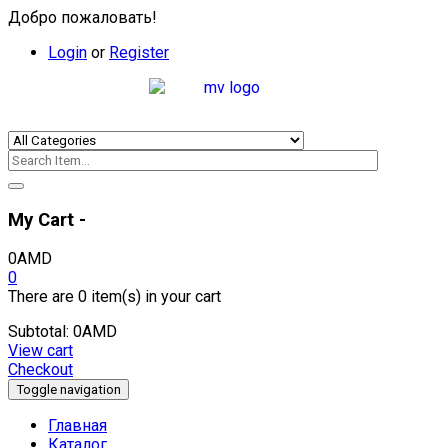
Добро пожаловать!
Login
or
Register
My Cart -
0
AMD
0
There are
0 item(s)
in your cart
Subtotal:
0
AMD
View cart
Checkout
Toggle navigation
Главная
Каталог