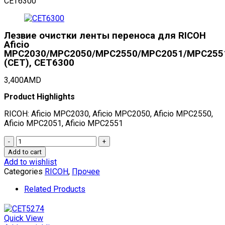
CET6300
Лезвие очистки ленты переноса для RICOH
Aficio
MPC2030/MPC2050/MPC2550/MPC2051/MPC255
(CET), CET6300
3,400
AMD
Product Highlights
RICOH: Aficio MPC2030, Aficio MPC2050, Aficio MPC2550,
Aficio MPC2051, Aficio MPC2551
Лезвие
очистки
Add to cart
ленты
Add to wishlist
переноса
Categories
RICOH
,
Прочее
для
RICOH
Related Products
Aficio
MPC2030/MPC2050/MPC2550/MPC2051/MPC2551
(CET),
Quick View