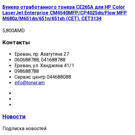
Бункер отработанного тонера CE265A для HP Color
LaserJet Enterprise CM4540MFP/CP4025dn/Flow MFP
M680z/M651dn/651n/651xh (CET), CET3134
5,800
AMD
Контакты
Ереван, пр. Азатутяна 27
060688788, 041688788
Ереван, ул. Ханджяна 41/1
098688788
Сервис центр 044688088
info@toner.am
Новости
Подписка новостей