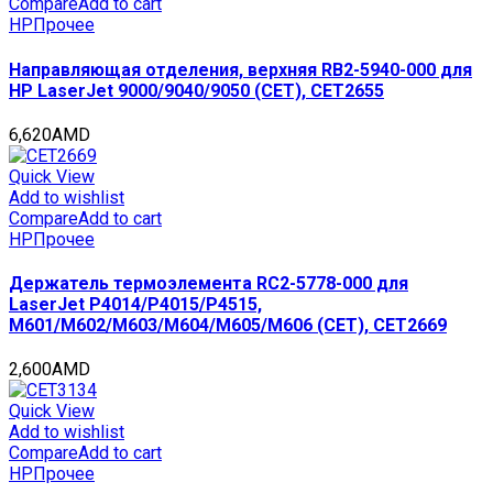
Compare
Add to cart
HP
Прочее
Направляющая отделения, верхняя RB2-5940-000 для
HP LaserJet 9000/9040/9050 (CET), CET2655
6,620
AMD
Quick View
Add to wishlist
Compare
Add to cart
HP
Прочее
Держатель термоэлемента RC2-5778-000 для
LaserJet P4014/P4015/P4515,
M601/M602/M603/M604/M605/M606 (CET), CET2669
2,600
AMD
Quick View
Add to wishlist
Compare
Add to cart
HP
Прочее