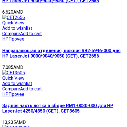
HP LaserJet 9000/9040/9050 (CET), CET2655
6,620
AMD
Quick View
Add to wishlist
Compare
Add to cart
HP
Прочее
Направляющая отделения, нижняя RB2-5946-000 для
HP LaserJet 9000/9040/9050 (CET), CET2656
7,085
AMD
Quick View
Add to wishlist
Compare
Add to cart
HP
Прочее
Задняя часть лотка в сборе RM1-0030-000 для HP
LaserJet 4250/4350 (CET), CET3605
13,235
AMD