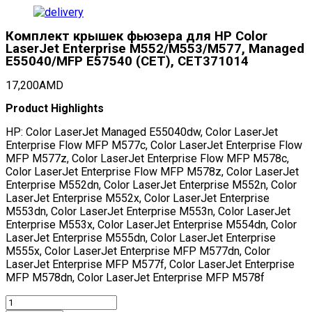
Комплект крышек фьюзера для HP Color
LaserJet Enterprise M552/M553/M577, Managed
E55040/MFP E57540 (CET), CET371014
17,200
AMD
Product Highlights
HP: Color LaserJet Managed E55040dw, Color LaserJet
Enterprise Flow MFP M577c, Color LaserJet Enterprise Flow
MFP M577z, Color LaserJet Enterprise Flow MFP M578c,
Color LaserJet Enterprise Flow MFP M578z, Color LaserJet
Enterprise M552dn, Color LaserJet Enterprise M552n, Color
LaserJet Enterprise M552x, Color LaserJet Enterprise
M553dn, Color LaserJet Enterprise M553n, Color LaserJet
Enterprise M553x, Color LaserJet Enterprise M554dn, Color
LaserJet Enterprise M555dn, Color LaserJet Enterprise
M555x, Color LaserJet Enterprise MFP M577dn, Color
LaserJet Enterprise MFP M577f, Color LaserJet Enterprise
MFP M578dn, Color LaserJet Enterprise MFP M578f
Комплект