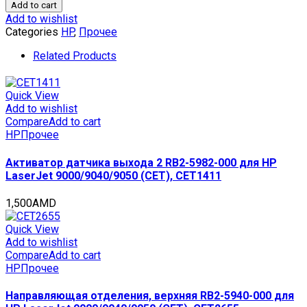
крышек
Add to cart
фьюзера
Add to wishlist
для
Categories
HP
,
Прочее
HP
Color
Related Products
LaserJet
Enterprise
M552/M553/M577,
Quick View
Managed
Add to wishlist
E55040/MFP
Compare
Add to cart
E57540
HP
Прочее
(CET),
CET371014
Активатор датчика выхода 2 RB2-5982-000 для HP
quantity
LaserJet 9000/9040/9050 (CET), CET1411
1,500
AMD
Quick View
Add to wishlist
Compare
Add to cart
HP
Прочее
Направляющая отделения, верхняя RB2-5940-000 для