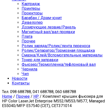
Картридж
Принтеры
Проекторы
Барабан / Драм-юнит
Девелопер
Дозирующее лезвие/Ракель
Магнитный вал/вал проявки
Плата
Прочее
Ролик заряда/Ролик/лента переноса
Ролик/Сепаратор/Тормозная площадка
Смазка/Клей/Вспомогательные материалы
Тонер для заправки
Фьюзер/Термопленка/тефлоновый вал
Чернила
Чип
Новости
Контакты
Тел.
098 688788, 041 688788, 060 688788
Home
/
Прочее
/
HP
/ Комплект крышек фьюзера для
HP Color LaserJet Enterprise M552/M553/M577, Managed
E55040/MFP E57540 (CET), CET371014