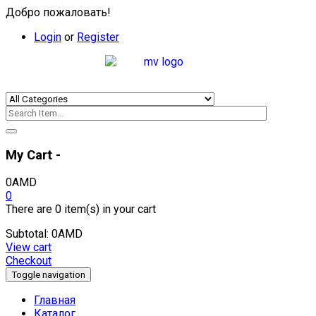
Добро пожаловать!
Login
or
Register
My Cart -
0
AMD
0
There are
0 item(s)
in your cart
Subtotal:
0
AMD
View cart
Checkout
Toggle navigation
Главная
Каталог