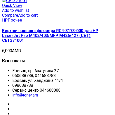
Quick View
Add to wishlist
Compare
Add to cart
HP
Прочее
Верхняя крышка фьюзера RC4-3173-000 для HP
LaserJet Pro M402/403/MFP M426/427 (CET),
CET371001
6,000
AMD
Контакты
Ереван, пр. Азатутяна 27
060688788, 041688788
Ереван, ул. Ханджяна 41/1
098688788
Сервис центр 044688088
info@toner.am