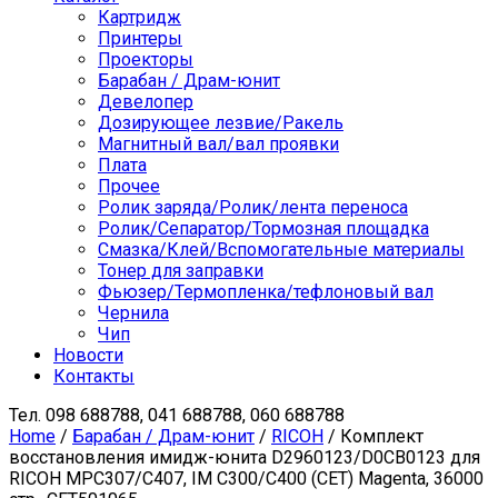
Картридж
Принтеры
Проекторы
Барабан / Драм-юнит
Девелопер
Дозирующее лезвие/Ракель
Магнитный вал/вал проявки
Плата
Прочее
Ролик заряда/Ролик/лента переноса
Ролик/Сепаратор/Тормозная площадка
Смазка/Клей/Вспомогательные материалы
Тонер для заправки
Фьюзер/Термопленка/тефлоновый вал
Чернила
Чип
Новости
Контакты
Тел.
098 688788, 041 688788, 060 688788
Home
/
Барабан / Драм-юнит
/
RICOH
/ Комплект
восстановления имидж-юнита D2960123/D0CB0123 для
RICOH MPC307/C407, IM C300/C400 (CET) Magenta, 36000