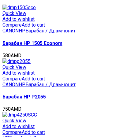
RICOH
MPC307/C407,
IM
Quick View
C300/C400
Add to wishlist
(CET)
Compare
Add to cart
Magenta,
CANON
HP
Барабан / Драм-юнит
36000
стр.,
Барабан HP 1505 Econom
CET501065
quantity
580
AMD
Quick View
Add to wishlist
Compare
Add to cart
CANON
HP
Барабан / Драм-юнит
Барабан HP P2055
750
AMD
Quick View
Add to wishlist
Compare
Add to cart