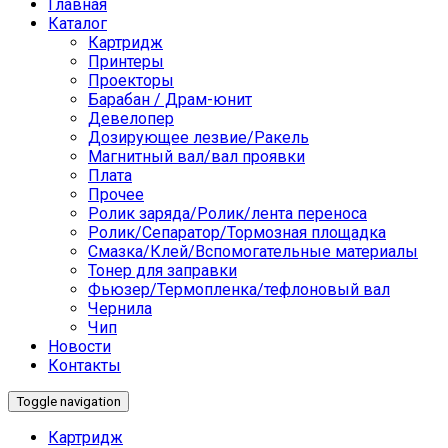
Главная
Каталог
Картридж
Принтеры
Проекторы
Барабан / Драм-юнит
Девелопер
Дозирующее лезвие/Ракель
Магнитный вал/вал проявки
Плата
Прочее
Ролик заряда/Ролик/лента переноса
Ролик/Сепаратор/Тормозная площадка
Смазка/Клей/Вспомогательные материалы
Тонер для заправки
Фьюзер/Термопленка/тефлоновый вал
Чернила
Чип
Новости
Контакты
Toggle navigation
Картридж