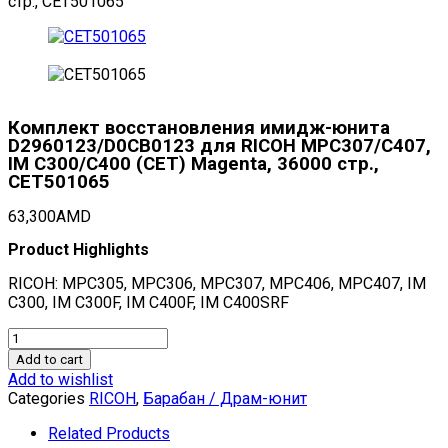
стр., CET501065
Комплект восстановления имидж-юнита
D2960123/D0CB0123 для RICOH MPC307/C407,
IM C300/C400 (CET) Magenta, 36000 стр.,
CET501065
63,300
AMD
Product Highlights
RICOH: MPC305, MPC306, MPC307, MPC406, MPC407, IM
C300, IM C300F, IM C400F, IM C400SRF
Комплект
восстановления
Add to cart
имидж-
Add to wishlist
юнита
Categories
RICOH
,
Барабан / Драм-юнит
D2960123/D0CB0123
для
Related Products