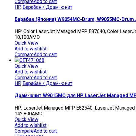
Compare
Add to cart
HP
,
Барабан / Драм-юнит
Барабан (Япония) W9054MC-Drum, W9055MC-Drum дл
HP: Color LaserJet Managed MFP E87640, Color Laser
10,100
AMD
Quick View
Add to wishlist
Compare
Add to cart
Quick View
Add to wishlist
Compare
Add to cart
HP
,
Барабан / Драм-юнит
Драм-юнит W9015MC для HP LaserJet Managed MFP
HP: LaserJet Managed MFP E82540, LaserJet Manage
142,800
AMD
Quick View
Add to wishlist
Compare
Add to cart