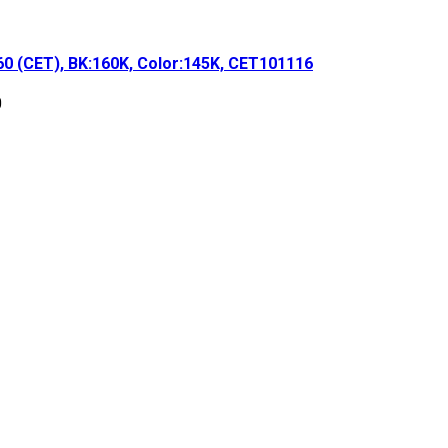
(CET), BK:160K, Color:145K, CET101116
0