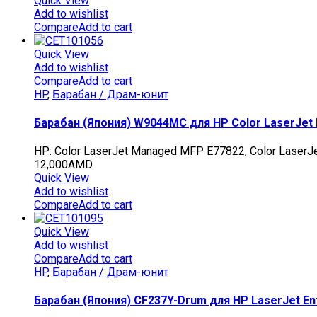
Quick View
Add to wishlist
Compare
Add to cart
Quick View
Add to wishlist
Compare
Add to cart
HP
,
Барабан / Драм-юнит
Барабан (Япония) W9044MC для HP Color LaserJet
HP: Color LaserJet Managed MFP E77822, Color Laser
12,000
AMD
Quick View
Add to wishlist
Compare
Add to cart
Quick View
Add to wishlist
Compare
Add to cart
HP
,
Барабан / Драм-юнит
Барабан (Япония) CF237Y-Drum для HP LaserJet E