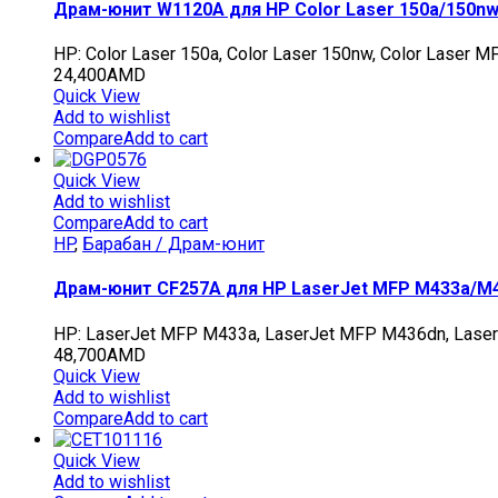
Драм-юнит W1120A для HP Color Laser 150a/150nw
HP: Color Laser 150a, Color Laser 150nw, Color Laser 
24,400
AMD
Quick View
Add to wishlist
Compare
Add to cart
Quick View
Add to wishlist
Compare
Add to cart
HP
,
Барабан / Драм-юнит
Драм-юнит CF257A для HP LaserJet MFP M433a/M
HP: LaserJet MFP M433a, LaserJet MFP M436dn, Lase
48,700
AMD
Quick View
Add to wishlist
Compare
Add to cart
Quick View
Add to wishlist