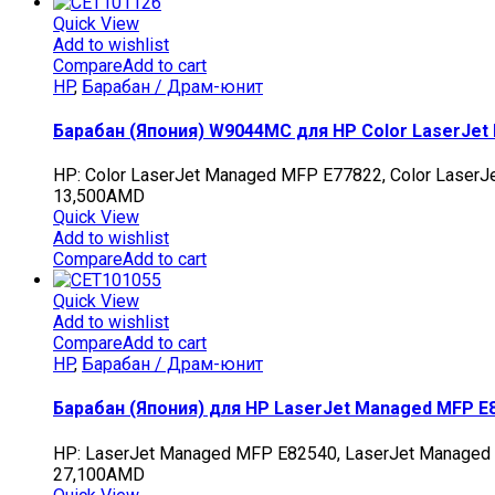
Quick View
Add to wishlist
Compare
Add to cart
HP
,
Барабан / Драм-юнит
Барабан (Япония) W9044MC для HP Color LaserJet 
HP: Color LaserJet Managed MFP E77822, Color Laser
13,500
AMD
Quick View
Add to wishlist
Compare
Add to cart
Quick View
Add to wishlist
Compare
Add to cart
HP
,
Барабан / Драм-юнит
Барабан (Япония) для HP LaserJet Managed MFP E8
HP: LaserJet Managed MFP E82540, LaserJet Manage
27,100
AMD