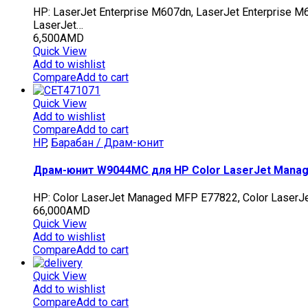
HP: LaserJet Enterprise M607dn, LaserJet Enterprise M
LaserJet…
6,500
AMD
Quick View
Add to wishlist
Compare
Add to cart
Quick View
Add to wishlist
Compare
Add to cart
HP
,
Барабан / Драм-юнит
Драм-юнит W9044MC для HP Color LaserJet Manag
HP: Color LaserJet Managed MFP E77822, Color Laser
66,000
AMD
Quick View
Add to wishlist
Compare
Add to cart
Quick View
Add to wishlist
Compare
Add to cart