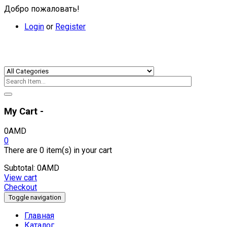
Добро пожаловать!
Login
or
Register
My Cart -
0
AMD
0
There are
0 item(s)
in your cart
Subtotal:
0
AMD
View cart
Checkout
Toggle navigation
Главная
Каталог