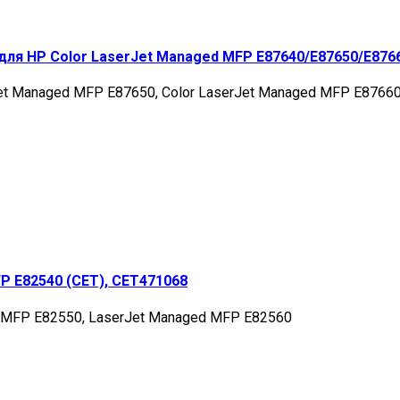
я HP Color LaserJet Managed MFP E87640/E87650/E87660 
Jet Managed MFP E87650, Color LaserJet Managed MFP E8766
 E82540 (CET), CET471068
d MFP E82550, LaserJet Managed MFP E82560