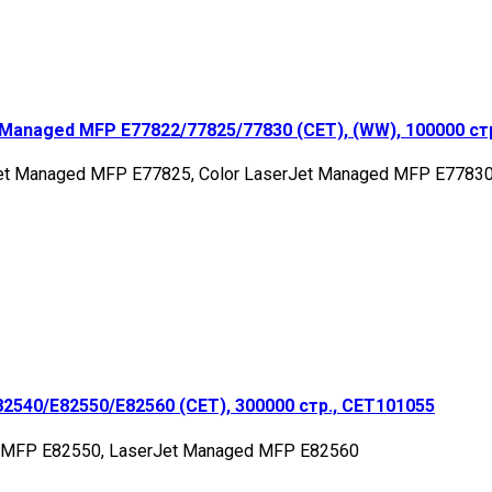
Managed MFP E77822/77825/77830 (CET), (WW), 100000 ст
Jet Managed MFP E77825, Color LaserJet Managed MFP E7783
2540/E82550/E82560 (CET), 300000 стр., CET101055
d MFP E82550, LaserJet Managed MFP E82560