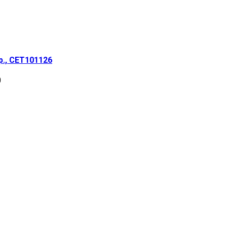
р., CET101126
0