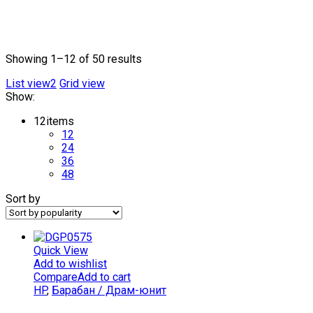
Showing 1–12 of 50 results
List view2
Grid view
Show:
12
items
12
24
36
48
Sort by
Quick View
Add to wishlist
Compare
Add to cart
HP
,
Барабан / Драм-юнит