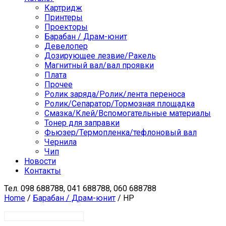
Картридж
Принтеры
Проекторы
Барабан / Драм-юнит
Девелопер
Дозирующее лезвие/Ракель
Магнитный вал/вал проявки
Плата
Прочее
Ролик заряда/Ролик/лента переноса
Ролик/Сепаратор/Тормозная площадка
Смазка/Клей/Вспомогательные материалы
Тонер для заправки
Фьюзер/Термопленка/тефлоновый вал
Чернила
Чип
Новости
Контакты
Тел.
098 688788, 041 688788, 060 688788
Home
/
Барабан / Драм-юнит
/ HP