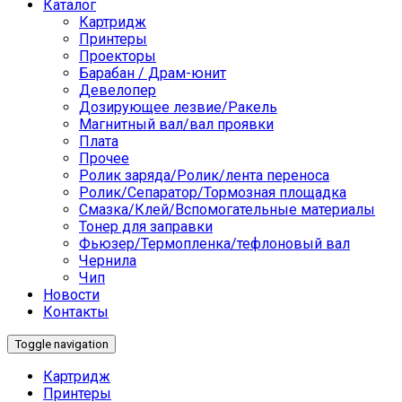
Каталог
Картридж
Принтеры
Проекторы
Барабан / Драм-юнит
Девелопер
Дозирующее лезвие/Ракель
Магнитный вал/вал проявки
Плата
Прочее
Ролик заряда/Ролик/лента переноса
Ролик/Сепаратор/Тормозная площадка
Смазка/Клей/Вспомогательные материалы
Тонер для заправки
Фьюзер/Термопленка/тефлоновый вал
Чернила
Чип
Новости
Контакты
Toggle navigation
Картридж
Принтеры