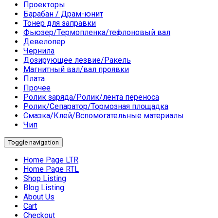
Проекторы
Барабан / Драм-юнит
Тонер для заправки
Фьюзер/Термопленка/тефлоновый вал
Девелопер
Чернила
Дозирующее лезвие/Ракель
Магнитный вал/вал проявки
Плата
Прочее
Ролик заряда/Ролик/лента переноса
Ролик/Сепаратор/Тормозная площадка
Смазка/Клей/Вспомогательные материалы
Чип
Toggle navigation
Home Page LTR
Home Page RTL
Shop Listing
Blog Listing
About Us
Cart
Checkout