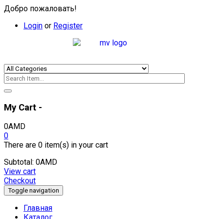
Добро пожаловать!
Login
or
Register
My Cart -
0
AMD
0
There are
0 item(s)
in your cart
Subtotal:
0
AMD
View cart
Checkout
Toggle navigation
Главная
Каталог