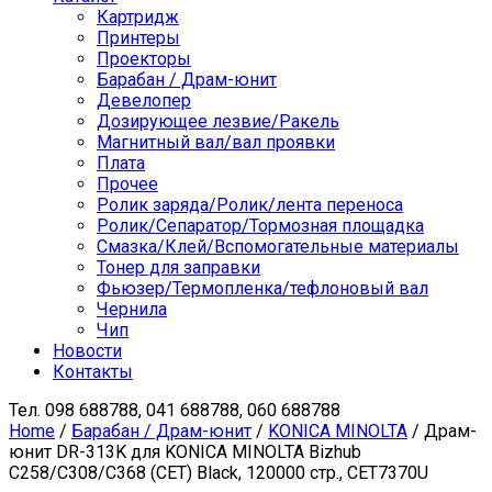
Картридж
Принтеры
Проекторы
Барабан / Драм-юнит
Девелопер
Дозирующее лезвие/Ракель
Магнитный вал/вал проявки
Плата
Прочее
Ролик заряда/Ролик/лента переноса
Ролик/Сепаратор/Тормозная площадка
Смазка/Клей/Вспомогательные материалы
Тонер для заправки
Фьюзер/Термопленка/тефлоновый вал
Чернила
Чип
Новости
Контакты
Тел.
098 688788, 041 688788, 060 688788
Home
/
Барабан / Драм-юнит
/
KONICA MINOLTA
/ Драм-
юнит DR-313K для KONICA MINOLTA Bizhub
C258/C308/C368 (CET) Black, 120000 стр., CET7370U