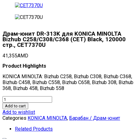
Драм-юнит DR-313K для KONICA MINOLTA
Bizhub C258/C308/C368 (CET) Black, 120000
стр., CET7370U
41,355
AMD
Product Highlights
KONICA MINOLTA: Bizhub C258, Bizhub C308, Bizhub C368,
Bizhub C458, Bizhub C558, Bizhub C658, Bizhub 308, Bizhub
368, Bizhub 458, Bizhub 558
Драм-
юнит
Add to cart
DR-
Add to wishlist
313K
Categories
KONICA MINOLTA
,
Барабан / Драм-юнит
для
KONICA
Related Products
MINOLTA