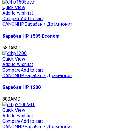
Bizhub
C258/C308/C368
Quick View
(CET)
Add to wishlist
Black,
Compare
Add to cart
120000
CANON
HP
Барабан / Драм-юнит
стр.,
CET7370U
Барабан HP 1505 Econom
quantity
580
AMD
Quick View
Add to wishlist
Compare
Add to cart
CANON
HP
Барабан / Драм-юнит
Барабан HP 1200
800
AMD
Quick View
Add to wishlist
Compare
Add to cart
CANON
HP
Барабан / Драм-юнит