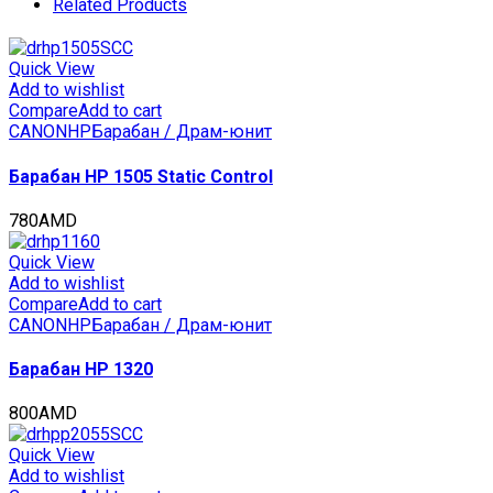
новой
Related Products
версии
драм-
юнита)
Quick View
для
Add to wishlist
RICOH
Compare
Add to cart
MPC3003/C3004/C4504
CANON
HP
Барабан / Драм-юнит
(CET),
400000
Барабан HP 1505 Static Control
стр.,
CET101050
780
AMD
quantity
Quick View
Add to wishlist
Compare
Add to cart
CANON
HP
Барабан / Драм-юнит
Барабан HP 1320
800
AMD
Quick View
Add to wishlist