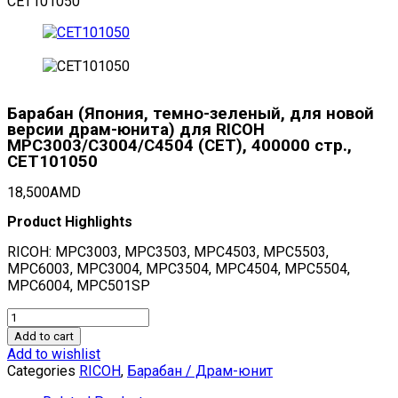
CET101050
Барабан (Япония, темно-зеленый, для новой
версии драм-юнита) для RICOH
MPC3003/C3004/C4504 (CET), 400000 стр.,
CET101050
18,500
AMD
Product Highlights
RICOH: MPC3003, MPC3503, MPC4503, MPC5503,
MPC6003, MPC3004, MPC3504, MPC4504, MPC5504,
MPC6004, MPC501SP
Барабан
(Япония,
Add to cart
темно-
Add to wishlist
зеленый,
Categories
RICOH
,
Барабан / Драм-юнит
для