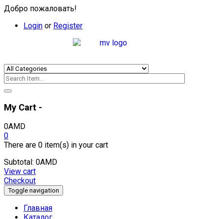
Добро пожаловать!
Login
or
Register
My Cart -
0
AMD
0
There are
0 item(s)
in your cart
Subtotal:
0
AMD
View cart
Checkout
Toggle navigation
Главная
Каталог