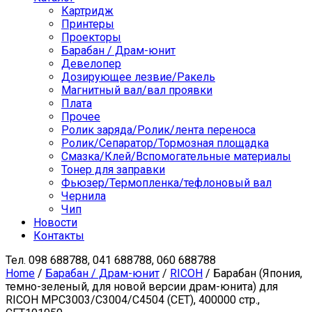
Картридж
Принтеры
Проекторы
Барабан / Драм-юнит
Девелопер
Дозирующее лезвие/Ракель
Магнитный вал/вал проявки
Плата
Прочее
Ролик заряда/Ролик/лента переноса
Ролик/Сепаратор/Тормозная площадка
Смазка/Клей/Вспомогательные материалы
Тонер для заправки
Фьюзер/Термопленка/тефлоновый вал
Чернила
Чип
Новости
Контакты
Тел.
098 688788, 041 688788, 060 688788
Home
/
Барабан / Драм-юнит
/
RICOH
/ Барабан (Япония,
темно-зеленый, для новой версии драм-юнита) для
RICOH MPC3003/C3004/C4504 (CET), 400000 стр.,