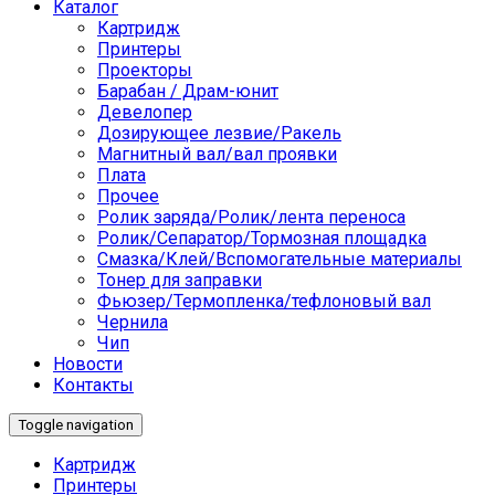
Каталог
Картридж
Принтеры
Проекторы
Барабан / Драм-юнит
Девелопер
Дозирующее лезвие/Ракель
Магнитный вал/вал проявки
Плата
Прочее
Ролик заряда/Ролик/лента переноса
Ролик/Сепаратор/Тормозная площадка
Смазка/Клей/Вспомогательные материалы
Тонер для заправки
Фьюзер/Термопленка/тефлоновый вал
Чернила
Чип
Новости
Контакты
Toggle navigation
Картридж
Принтеры