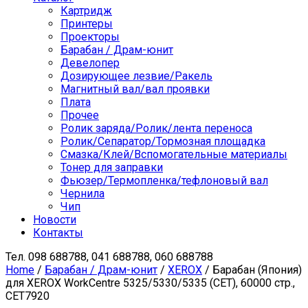
Картридж
Принтеры
Проекторы
Барабан / Драм-юнит
Девелопер
Дозирующее лезвие/Ракель
Магнитный вал/вал проявки
Плата
Прочее
Ролик заряда/Ролик/лента переноса
Ролик/Сепаратор/Тормозная площадка
Смазка/Клей/Вспомогательные материалы
Тонер для заправки
Фьюзер/Термопленка/тефлоновый вал
Чернила
Чип
Новости
Контакты
Тел.
098 688788, 041 688788, 060 688788
Home
/
Барабан / Драм-юнит
/
XEROX
/ Барабан (Япония)
для XEROX WorkCentre 5325/5330/5335 (CET), 60000 стр.,
CET7920