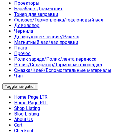
Проекторы
Барабан / Драм-юнит
Тонер для заправки
Фьюзер/Термопленка/тефлоновый вал
Девелопер
Чернила
Дозирующее лезвие/Ракель
Магнитный вал/вал проявки
Плата
Прочее
Ролик заряда/Ролик/лента переноса
Ролик/Сепаратор/Тормозная площадка
Смазка/Клей/Вспомогательные материалы
Чип
Toggle navigation
Home Page LTR
Home Page RTL
Shop Listing
Blog Listing
About Us
Cart
Checkout