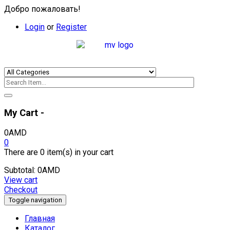
Добро пожаловать!
Login
or
Register
My Cart -
0
AMD
0
There are
0 item(s)
in your cart
Subtotal:
0
AMD
View cart
Checkout
Toggle navigation
Главная
Каталог