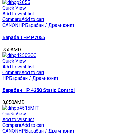
60000
стр.,
Quick View
CET7920
Add to wishlist
quantity
Compare
Add to cart
CANON
HP
Барабан / Драм-юнит
Барабан HP P2055
750
AMD
Quick View
Add to wishlist
Compare
Add to cart
HP
Барабан / Драм-юнит
Барабан HP 4250 Static Control
3,850
AMD
Quick View
Add to wishlist
Compare
Add to cart
CANON
HP
Барабан / Драм-юнит