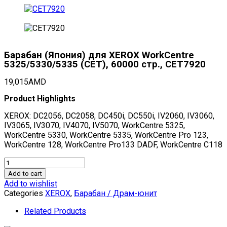
Барабан (Япония) для XEROX WorkCentre
5325/5330/5335 (CET), 60000 стр., CET7920
19,015
AMD
Product Highlights
XEROX: DC2056, DC2058, DC450i, DC550i, IV2060, IV3060,
IV3065, IV3070, IV4070, IV5070, WorkCentre 5325,
WorkCentre 5330, WorkCentre 5335, WorkCentre Pro 123,
WorkCentre 128, WorkCentre Pro133 DADF, WorkCentre C118
Барабан
(Япония)
Add to cart
для
Add to wishlist
XEROX
Categories
XEROX
,
Барабан / Драм-юнит
WorkCentre
5325/5330/5335
Related Products
(CET),