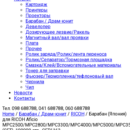
Картридж
Принтеры
Проекторы
Барабан / Драм-юнит
Девелопер
Дозирующее лезвие/Ракель
Магнитный вал/вал проявки
Плата
Прочее
Ролик заряда/Ролик/лента переноса
Ролик/Сепаратор/Тормозная площадка
Смазка/Клей/Вспомогательные материалы
Тонер для заправки
Фьюзер/Термопленка/тефлоновый вал
Чернила
Чип
Новости
Контакты
Тел.
098 688788, 041 688788, 060 688788
Home
/
Барабан / Драм-юнит
/
RICOH
/ Барабан (Япония)
для RICOH Aficio
MPC2500/MPC2800/MPC3300/MPC4000/MPC5000/MPC3