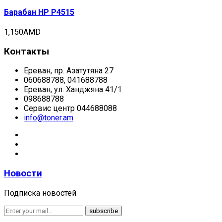
Барабан HP P4515
1,150
AMD
Контакты
Ереван, пр. Азатутяна 27
060688788, 041688788
Ереван, ул. Ханджяна 41/1
098688788
Сервис центр 044688088
info@toner.am
Новости
Подписка новостей