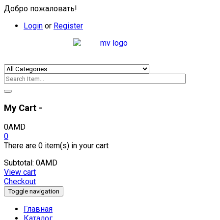
Добро пожаловать!
Login
or
Register
My Cart -
0
AMD
0
There are
0 item(s)
in your cart
Subtotal:
0
AMD
View cart
Checkout
Toggle navigation
Главная
Каталог