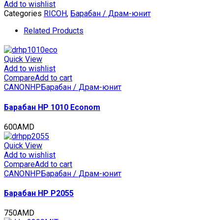
для
Add to wishlist
RICOH
Categories
RICOH
,
Барабан / Драм-юнит
Aficio
MPC2500/MPC2800/MPC3300/MPC4000/MPC5000/MPC35
Related Products
(CET),
100000
стр.,
Quick View
CET6163
Add to wishlist
quantity
Compare
Add to cart
CANON
HP
Барабан / Драм-юнит
Барабан HP 1010 Econom
600
AMD
Quick View
Add to wishlist
Compare
Add to cart
CANON
HP
Барабан / Драм-юнит
Барабан HP P2055
750
AMD