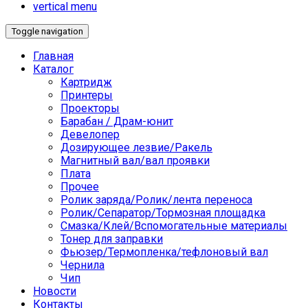
vertical menu
Toggle navigation
Главная
Каталог
Картридж
Принтеры
Проекторы
Барабан / Драм-юнит
Девелопер
Дозирующее лезвие/Ракель
Магнитный вал/вал проявки
Плата
Прочее
Ролик заряда/Ролик/лента переноса
Ролик/Сепаратор/Тормозная площадка
Смазка/Клей/Вспомогательные материалы
Тонер для заправки
Фьюзер/Термопленка/тефлоновый вал
Чернила
Чип
Новости
Контакты