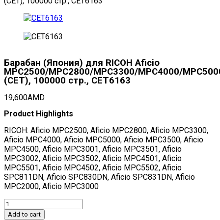
(CET), 100000 стр., CET6163
Барабан (Япония) для RICOH Aficio
MPC2500/MPC2800/MPC3300/MPC4000/MPC500
(CET), 100000 стр., CET6163
19,600
AMD
Product Highlights
RICOH: Aficio MPC2500, Aficio MPC2800, Aficio MPC3300,
Aficio MPC4000, Aficio MPC5000, Aficio MPC3500, Aficio
MPC4500, Aficio MPC3001, Aficio MPC3501, Aficio
MPC3002, Aficio MPC3502, Aficio MPC4501, Aficio
MPC5501, Aficio MPC4502, Aficio MPC5502, Aficio
SPC811DN, Aficio SPC830DN, Aficio SPC831DN, Aficio
MPC2000, Aficio MPC3000
Барабан
(Япония)
Add to cart