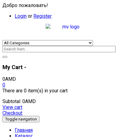
Добро пожаловать!
Login
or
Register
My Cart -
0
AMD
0
There are
0 item(s)
in your cart
Subtotal:
0
AMD
View cart
Checkout
Toggle navigation
Главная
Каталог