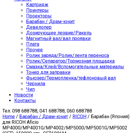
Картридж
Принтеры
Проекторы
Барабан / Драм-юнит
Девелопер
Дозирующее лезвие/Ракель
Магнитный вал/вал проявки
Плата
Прочее
Ролик заряда/Ролик/лента переноса
Ролик/Сепаратор/Тормозная площадка
Смазка/Клей/Вспомогательные материалы
Тонер для заправки
Фьюзер/Термопленка/тефлоновый вал
Чернила
Чип
Новости
Контакты
Тел.
098 688788, 041 688788, 060 688788
Home
/
Барабан / Драм-юнит
/
RICOH
/ Барабан (Япония)
для RICOH Aficio
MP4000/MP4001G/MP4002/MP5000/MP5001G/MP5002