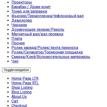
Проекторы
Барабан / Драм-юнит
Тонер для заправки
Фьюзер/Термопленка/тефлоновый вал
Девелопер
Чернила
Дозирующее лезвие/Ракель
Магнитный вал/вал проявки
Плата
Прочее
Ролик заряда/Ролик/лента переноса
Ролик/Сепаратор/Тормозная площадка
Смазка/Клей/Вспомогательные материалы
Чип
Toggle navigation
Home Page LTR
Home Page RTL
Shop Listing
Blog Listing
About Us
Cart
Checkout