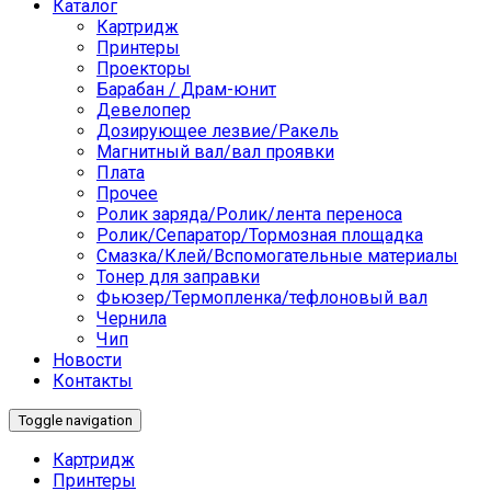
Каталог
Картридж
Принтеры
Проекторы
Барабан / Драм-юнит
Девелопер
Дозирующее лезвие/Ракель
Магнитный вал/вал проявки
Плата
Прочее
Ролик заряда/Ролик/лента переноса
Ролик/Сепаратор/Тормозная площадка
Смазка/Клей/Вспомогательные материалы
Тонер для заправки
Фьюзер/Термопленка/тефлоновый вал
Чернила
Чип
Новости
Контакты
Toggle navigation
Картридж
Принтеры