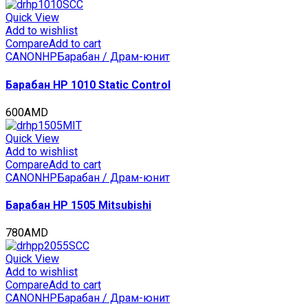
150000
стр.,
Quick View
CET6996M
Add to wishlist
quantity
Compare
Add to cart
CANON
HP
Барабан / Драм-юнит
Барабан HP 1010 Static Control
600
AMD
Quick View
Add to wishlist
Compare
Add to cart
CANON
HP
Барабан / Драм-юнит
Барабан HP 1505 Mitsubishi
780
AMD
Quick View
Add to wishlist
Compare
Add to cart
CANON
HP
Барабан / Драм-юнит