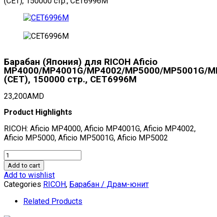
(CET), 150000 стр., CET6996M
Барабан (Япония) для RICOH Aficio
MP4000/MP4001G/MP4002/MP5000/MP5001G/M
(CET), 150000 стр., CET6996M
23,200
AMD
Product Highlights
RICOH: Aficio MP4000, Aficio MP4001G, Aficio MP4002,
Aficio MP5000, Aficio MP5001G, Aficio MP5002
Барабан
(Япония)
Add to cart
для
Add to wishlist
RICOH
Categories
RICOH
,
Барабан / Драм-юнит
Aficio
MP4000/MP4001G/MP4002/MP5000/MP5001G/MP5002
Related Products
(CET),