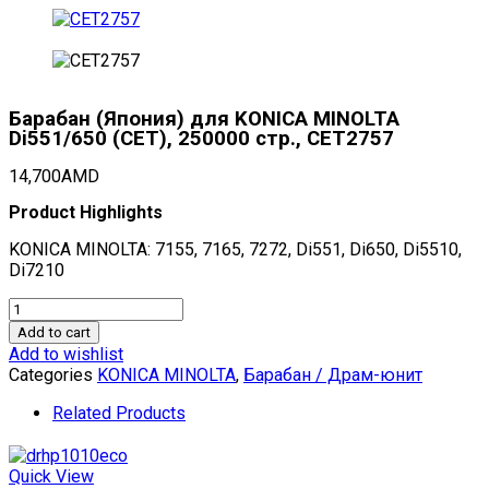
Барабан (Япония) для KONICA MINOLTA
Di551/650 (CET), 250000 стр., CET2757
14,700
AMD
Product Highlights
KONICA MINOLTA: 7155, 7165, 7272, Di551, Di650, Di5510,
Di7210
Барабан
(Япония)
Add to cart
для
Add to wishlist
KONICA
Categories
KONICA MINOLTA
,
Барабан / Драм-юнит
MINOLTA
Di551/650
Related Products
(CET),
250000
стр.,
Quick View