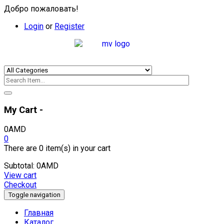
Добро пожаловать!
Login
or
Register
My Cart -
0
AMD
0
There are
0 item(s)
in your cart
Subtotal:
0
AMD
View cart
Checkout
Toggle navigation
Главная
Каталог