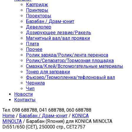
Картридж
Принтеры
Проекторы
Барабан / Драм-юнит
Девелопер
Дозирующее лезвие/Ракель
Магнитный вал/вал проявки
Плата
Прочее
Ролик заряда/Ролик/лента переноса
Ролик/Сепаратор/Тормозная площадка
Смазка/Клей/Вспомогательные материалы
Тонер для заправки
Фьюзер/Термопленка/тефлоновый вал
Чернила
Чип
Новости
Контакты
Тел.
098 688788, 041 688788, 060 688788
Home
/
Барабан / Драм-юнит
/
KONICA
MINOLTA
/ Барабан (Япония) для KONICA MINOLTA
Di551/650 (CET), 250000 стр., CET2757