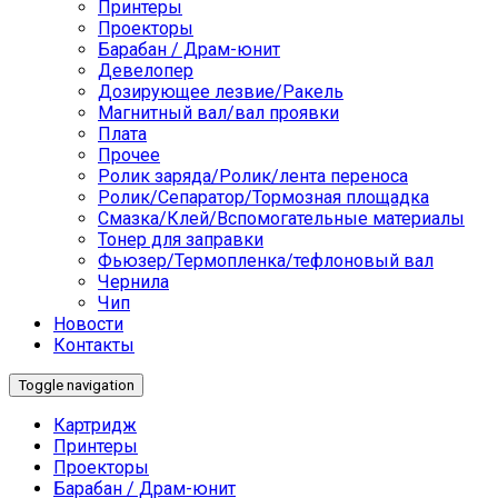
Принтеры
Проекторы
Барабан / Драм-юнит
Девелопер
Дозирующее лезвие/Ракель
Магнитный вал/вал проявки
Плата
Прочее
Ролик заряда/Ролик/лента переноса
Ролик/Сепаратор/Тормозная площадка
Смазка/Клей/Вспомогательные материалы
Тонер для заправки
Фьюзер/Термопленка/тефлоновый вал
Чернила
Чип
Новости
Контакты
Toggle navigation
Картридж
Принтеры
Проекторы
Барабан / Драм-юнит