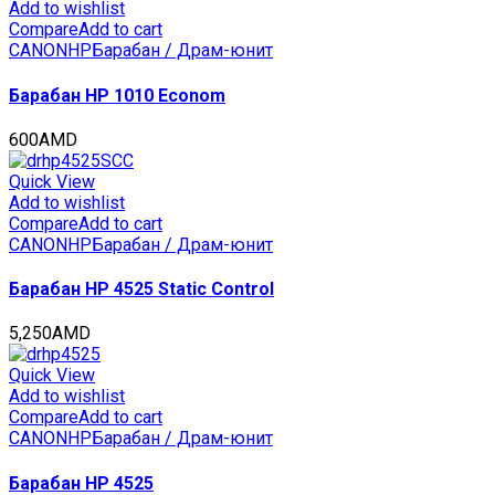
CET2757
Add to wishlist
quantity
Compare
Add to cart
CANON
HP
Барабан / Драм-юнит
Барабан HP 1010 Econom
600
AMD
Quick View
Add to wishlist
Compare
Add to cart
CANON
HP
Барабан / Драм-юнит
Барабан HP 4525 Static Control
5,250
AMD
Quick View
Add to wishlist
Compare
Add to cart
CANON
HP
Барабан / Драм-юнит
Барабан HP 4525