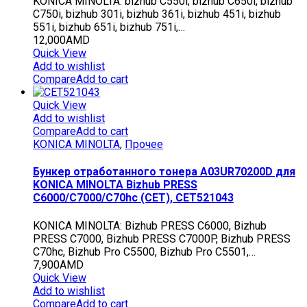
KONICA MINOLTA: bizhub C550i, bizhub C650i, bizhub
C750i, bizhub 301i, bizhub 361i, bizhub 451i, bizhub
551i, bizhub 651i, bizhub 751i,…
12,000
AMD
Quick View
Add to wishlist
Compare
Add to cart
Quick View
Add to wishlist
Compare
Add to cart
KONICA MINOLTA
,
Прочее
Бункер отработанного тонера A03UR70200D для
KONICA MINOLTA Bizhub PRESS
C6000/C7000/C70hc (CET), CET521043
KONICA MINOLTA: Bizhub PRESS C6000, Bizhub
PRESS C7000, Bizhub PRESS C7000P, Bizhub PRESS
C70hc, Bizhub Pro C5500, Bizhub Pro C5501,…
7,900
AMD
Quick View
Add to wishlist
Compare
Add to cart