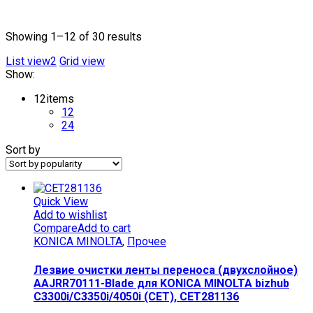
Текстовый поиск
Showing 1–12 of 30 results
List view2
Grid view
Show:
12
items
12
24
Sort by
Quick View
Add to wishlist
Compare
Add to cart
KONICA MINOLTA
,
Прочее
Лезвие очистки ленты переноса (двухслойное)
AAJRR70111-Blade для KONICA MINOLTA bizhub
C3300i/C3350i/4050i (CET), CET281136