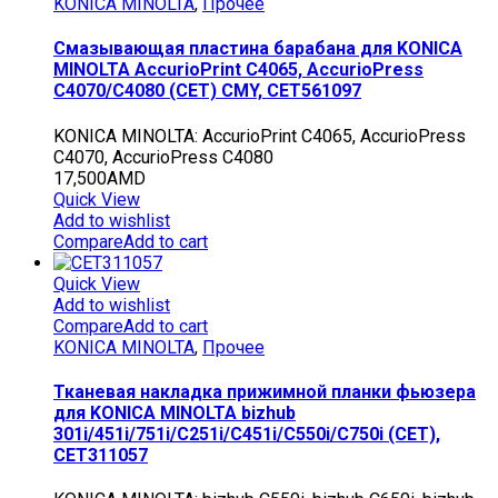
KONICA MINOLTA
,
Прочее
Смазывающая пластина барабана для KONICA
MINOLTA AccurioPrint C4065, AccurioPress
C4070/C4080 (CET) CMY, CET561097
KONICA MINOLTA: AccurioPrint C4065, AccurioPress
C4070, AccurioPress C4080
17,500
AMD
Quick View
Add to wishlist
Compare
Add to cart
Quick View
Add to wishlist
Compare
Add to cart
KONICA MINOLTA
,
Прочее
Тканевая накладка прижимной планки фьюзера
для KONICA MINOLTA bizhub
301i/451i/751i/C251i/C451i/C550i/C750i (CET),
CET311057