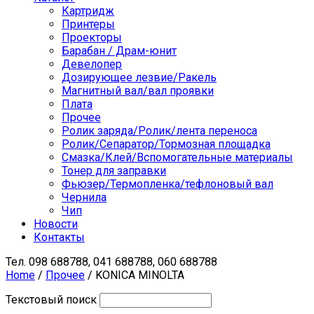
Картридж
Принтеры
Проекторы
Барабан / Драм-юнит
Девелопер
Дозирующее лезвие/Ракель
Магнитный вал/вал проявки
Плата
Прочее
Ролик заряда/Ролик/лента переноса
Ролик/Сепаратор/Тормозная площадка
Смазка/Клей/Вспомогательные материалы
Тонер для заправки
Фьюзер/Термопленка/тефлоновый вал
Чернила
Чип
Новости
Контакты
Тел.
098 688788, 041 688788, 060 688788
Home
/
Прочее
/ KONICA MINOLTA
Текстовый поиск