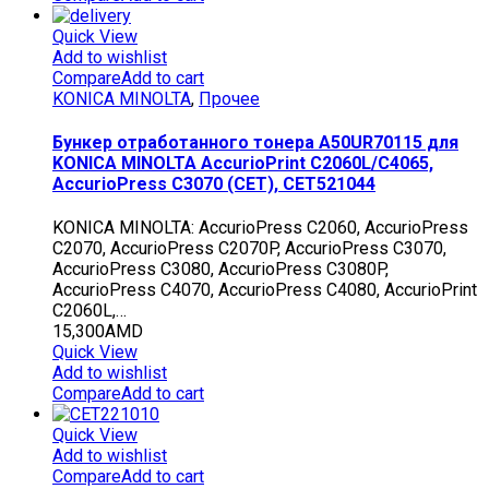
Quick View
Add to wishlist
Compare
Add to cart
KONICA MINOLTA
,
Прочее
Бункер отработанного тонера A50UR70115 для
KONICA MINOLTA AccurioPrint C2060L/C4065,
AccurioPress C3070 (CET), CET521044
KONICA MINOLTA: AccurioPress C2060, AccurioPress
C2070, AccurioPress C2070P, AccurioPress C3070,
AccurioPress C3080, AccurioPress C3080P,
AccurioPress C4070, AccurioPress C4080, AccurioPrint
C2060L,…
15,300
AMD
Quick View
Add to wishlist
Compare
Add to cart
Quick View
Add to wishlist
Compare
Add to cart