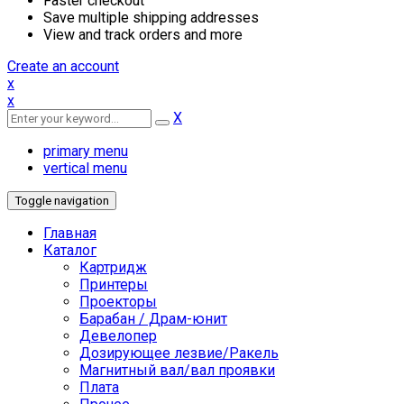
Faster checkout
Save multiple shipping addresses
View and track orders and more
Create an account
x
x
X
primary menu
vertical menu
Toggle navigation
Главная
Каталог
Картридж
Принтеры
Проекторы
Барабан / Драм-юнит
Девелопер
Дозирующее лезвие/Ракель
Магнитный вал/вал проявки
Плата