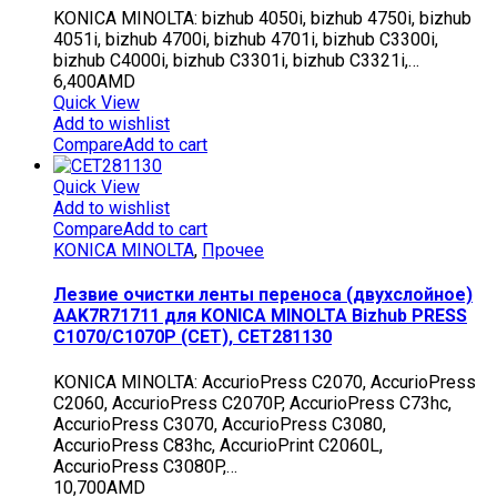
KONICA MINOLTA: bizhub 4050i, bizhub 4750i, bizhub
4051i, bizhub 4700i, bizhub 4701i, bizhub C3300i,
bizhub C4000i, bizhub C3301i, bizhub C3321i,…
6,400
AMD
Quick View
Add to wishlist
Compare
Add to cart
Quick View
Add to wishlist
Compare
Add to cart
KONICA MINOLTA
,
Прочее
Лезвие очистки ленты переноса (двухслойное)
AAK7R71711 для KONICA MINOLTA Bizhub PRESS
C1070/C1070P (CET), CET281130
KONICA MINOLTA: AccurioPress C2070, AccurioPress
C2060, AccurioPress C2070P, AccurioPress C73hc,
AccurioPress C3070, AccurioPress C3080,
AccurioPress C83hc, AccurioPrint C2060L,
AccurioPress C3080P,…
10,700
AMD