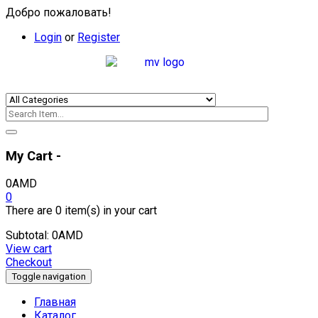
Добро пожаловать!
Login
or
Register
My Cart -
0
AMD
0
There are
0 item(s)
in your cart
Subtotal:
0
AMD
View cart
Checkout
Toggle navigation
Главная
Каталог