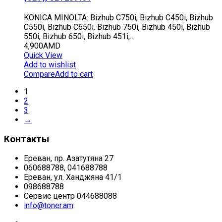
KONICA MINOLTA: Bizhub C750i, Bizhub C450i, Bizhub
C550i, Bizhub C650i, Bizhub 750i, Bizhub 450i, Bizhub
550i, Bizhub 650i, Bizhub 451i,…
4,900
AMD
Quick View
Add to wishlist
Compare
Add to cart
1
2
3
→
Контакты
Ереван, пр. Азатутяна 27
060688788, 041688788
Ереван, ул. Ханджяна 41/1
098688788
Сервис центр 044688088
info@toner.am