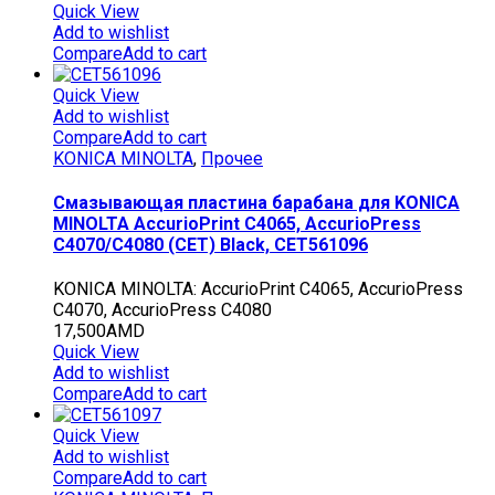
Quick View
Add to wishlist
Compare
Add to cart
Quick View
Add to wishlist
Compare
Add to cart
KONICA MINOLTA
,
Прочее
Смазывающая пластина барабана для KONICA
MINOLTA AccurioPrint C4065, AccurioPress
C4070/C4080 (CET) Black, CET561096
KONICA MINOLTA: AccurioPrint C4065, AccurioPress
C4070, AccurioPress C4080
17,500
AMD
Quick View
Add to wishlist
Compare
Add to cart
Quick View
Add to wishlist
Compare
Add to cart