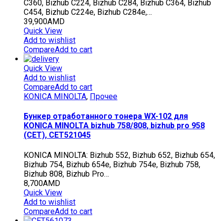
C360, Bizhub C224, Bizhub C284, Bizhub C364, Bizhub
C454, Bizhub C224e, Bizhub C284e,…
39,900
AMD
Quick View
Add to wishlist
Compare
Add to cart
Quick View
Add to wishlist
Compare
Add to cart
KONICA MINOLTA
,
Прочее
Бункер отработанного тонера WX-102 для
KONICA MINOLTA bizhub 758/808, bizhub pro 958
(CET), CET521045
KONICA MINOLTA: Bizhub 552, Bizhub 652, Bizhub 654,
Bizhub 754, Bizhub 654e, Bizhub 754e, Bizhub 758,
Bizhub 808, Bizhub Pro…
8,700
AMD
Quick View
Add to wishlist
Compare
Add to cart