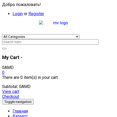
Добро пожаловать!
Login
or
Register
My Cart -
0
AMD
0
There are
0 item(s)
in your cart
Subtotal:
0
AMD
View cart
Checkout
Toggle navigation
Главная
Каталог