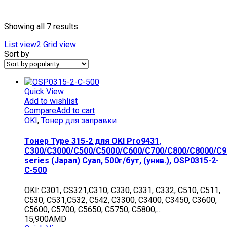
Текстовый поиск
Showing all 7 results
List view2
Grid view
Sort by
Quick View
Add to wishlist
Compare
Add to cart
OKI
,
Тонер для заправки
Тонер Type 315-2 для OKI Pro9431,
C300/C3000/C500/C5000/C600/C700/C800/C8000/C9
series (Japan) Cyan, 500г/бут, (унив.), OSP0315-2-
C-500
OKI: C301, CS321,C310, C330, C331, C332, C510, C511,
C530, C531,C532, C542, C3300, C3400, C3450, C3600,
C5600, C5700, C5650, C5750, C5800,…
15,900
AMD