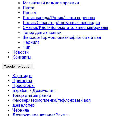
Магнитный вал/вал проявки
Плата
Прочее
Ролик заряда/Ролик/лента переноса
Ролик/Сепаратор/Тормозная площадка
Смазка/Клей/Вспомогательные материалы
Тонер для заправки
Фьюзер/Термопленка/тефлоновый вал
Чернила
Чип
Новости
Контакты
Toggle navigation
Картридж
Принтеры
Проекторы
Барабан / Драм-юнит
Тонер для заправки
Фьюзер/Термопленка/тефлоновый вал
Девелопер
Чернила
Дозирующее лезвие/Ракель