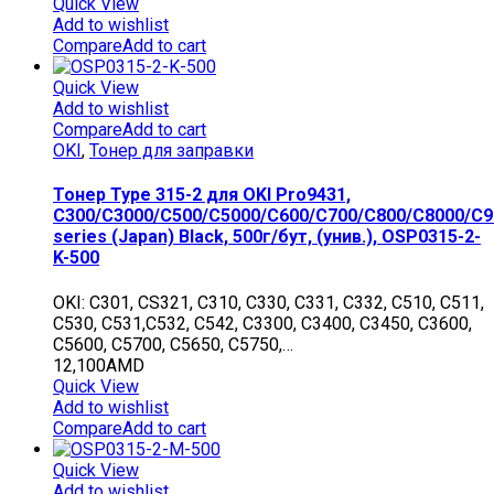
Quick View
Add to wishlist
Compare
Add to cart
Quick View
Add to wishlist
Compare
Add to cart
OKI
,
Тонер для заправки
Тонер Type 315-2 для OKI Pro9431,
C300/C3000/C500/C5000/C600/C700/C800/C8000/C9
series (Japan) Black, 500г/бут, (унив.), OSP0315-2-
K-500
OKI: C301, CS321, C310, C330, C331, C332, C510, C511,
C530, C531,C532, C542, C3300, C3400, C3450, C3600,
C5600, C5700, C5650, C5750,…
12,100
AMD
Quick View
Add to wishlist
Compare
Add to cart
Quick View
Add to wishlist