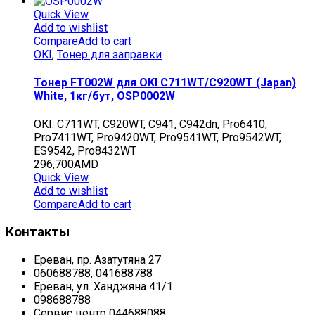
Quick View
Add to wishlist
Compare
Add to cart
OKI
,
Тонер для заправки
Тонер FT002W для OKI C711WT/C920WT (Japan)
White, 1кг/бут, OSP0002W
OKI: C711WT, C920WT, C941, C942dn, Pro6410,
Pro7411WT, Pro9420WT, Pro9541WT, Pro9542WT,
ES9542, Pro8432WT
296,700
AMD
Quick View
Add to wishlist
Compare
Add to cart
Контакты
Ереван, пр. Азатутяна 27
060688788, 041688788
Ереван, ул. Ханджяна 41/1
098688788
Сервис центр 044688088