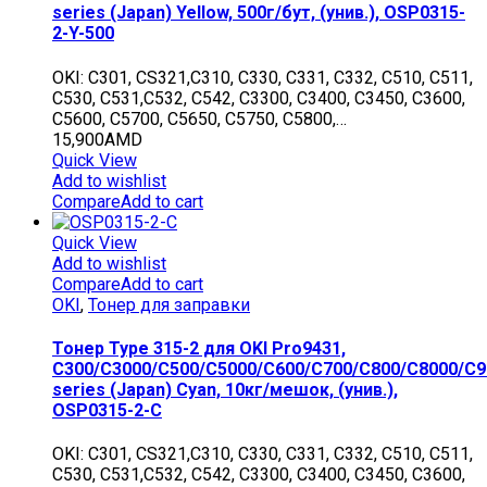
series (Japan) Yellow, 500г/бут, (унив.), OSP0315-
2-Y-500
OKI: C301, CS321,C310, C330, C331, C332, C510, C511,
C530, C531,C532, C542, C3300, C3400, C3450, C3600,
C5600, C5700, C5650, C5750, C5800,…
15,900
AMD
Quick View
Add to wishlist
Compare
Add to cart
Quick View
Add to wishlist
Compare
Add to cart
OKI
,
Тонер для заправки
Тонер Type 315-2 для OKI Pro9431,
C300/C3000/C500/C5000/C600/C700/C800/C8000/C9
series (Japan) Cyan, 10кг/мешок, (унив.),
OSP0315-2-C
OKI: C301, CS321,C310, C330, C331, C332, C510, C511,
C530, C531,C532, C542, C3300, C3400, C3450, C3600,