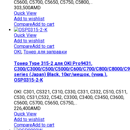
C5600, C5700, C5650, C5750, C5800,…
303,500
AMD
Quick View
Add to wishlist
Compare
Add to cart
Quick View
Add to wishlist
Compare
Add to cart
OKI
,
Тонер для заправки
Тонер Type 315-2 для OKI Pro9431,
C300/C3000/C500/C5000/C600/C700/C800/C8000/C9
series (Japan) Black, 10кг/мешок, (унив.),
OSP0315-2-K
OKI: C301, CS321, C310, C330, C331, C332, C510, C511,
C530, C531,C532, C542, C3300, C3400, C3450, C3600,
C5600, C5700, C5650, C5750,…
226,400
AMD
Quick View
Add to wishlist
Compare
Add to cart