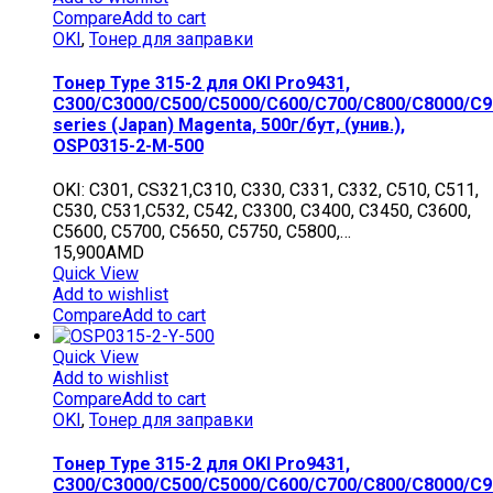
Compare
Add to cart
OKI
,
Тонер для заправки
Тонер Type 315-2 для OKI Pro9431,
C300/C3000/C500/C5000/C600/C700/C800/C8000/C9
series (Japan) Magenta, 500г/бут, (унив.),
OSP0315-2-M-500
OKI: C301, CS321,C310, C330, C331, C332, C510, C511,
C530, C531,C532, C542, C3300, C3400, C3450, C3600,
C5600, C5700, C5650, C5750, C5800,…
15,900
AMD
Quick View
Add to wishlist
Compare
Add to cart
Quick View
Add to wishlist
Compare
Add to cart
OKI
,
Тонер для заправки
Тонер Type 315-2 для OKI Pro9431,
C300/C3000/C500/C5000/C600/C700/C800/C8000/C9