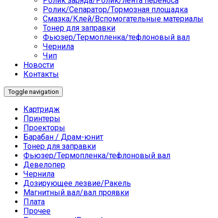
Ролик заряда/Ролик/лента переноса
Ролик/Сепаратор/Тормозная площадка
Смазка/Клей/Вспомогательные материалы
Тонер для заправки
Фьюзер/Термопленка/тефлоновый вал
Чернила
Чип
Новости
Контакты
Toggle navigation
Картридж
Принтеры
Проекторы
Барабан / Драм-юнит
Тонер для заправки
Фьюзер/Термопленка/тефлоновый вал
Девелопер
Чернила
Дозирующее лезвие/Ракель
Магнитный вал/вал проявки
Плата
Прочее