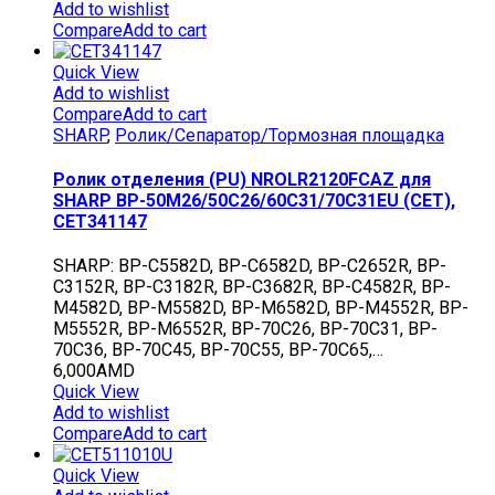
Add to wishlist
Compare
Add to cart
Quick View
Add to wishlist
Compare
Add to cart
SHARP
,
Ролик/Сепаратор/Тормозная площадка
Ролик отделения (PU) NROLR2120FCAZ для
SHARP BP-50M26/50C26/60C31/70C31EU (CET),
CET341147
SHARP: BP-C5582D, BP-C6582D, BP-C2652R, BP-
C3152R, BP-C3182R, BP-C3682R, BP-C4582R, BP-
M4582D, BP-M5582D, BP-M6582D, BP-M4552R, BP-
M5552R, BP-M6552R, BP-70C26, BP-70C31, BP-
70C36, BP-70C45, BP-70C55, BP-70C65,…
6,000
AMD
Quick View
Add to wishlist
Compare
Add to cart
Quick View