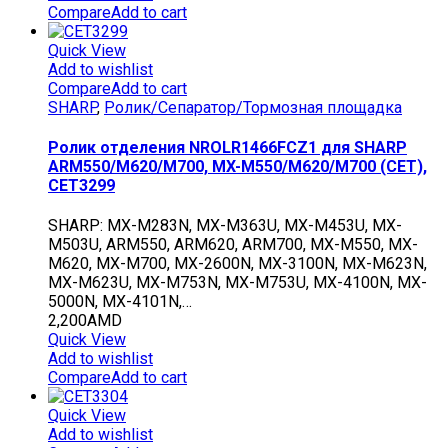
Compare
Add to cart
Quick View
Add to wishlist
Compare
Add to cart
SHARP
,
Ролик/Сепаратор/Тормозная площадка
Ролик отделения NROLR1466FCZ1 для SHARP
ARM550/M620/M700, MX-M550/M620/M700 (CET),
CET3299
SHARP: MX-M283N, MX-M363U, MX-M453U, MX-
M503U, ARM550, ARM620, ARM700, MX-M550, MX-
M620, MX-M700, MX-2600N, MX-3100N, MX-M623N,
MX-M623U, MX-M753N, MX-M753U, MX-4100N, MX-
5000N, MX-4101N,…
2,200
AMD
Quick View
Add to wishlist
Compare
Add to cart
Quick View
Add to wishlist