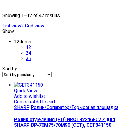
Текстовый поиск
Showing 1–12 of 42 results
List view2
Grid view
Show:
12
items
12
24
36
Sort by
Quick View
Add to wishlist
Compare
Add to cart
SHARP
,
Ролик/Сепаратор/Тормозная площадка
Ролик отделения (PU) NROLR2246FCZZ для
SHARP BP-70M75/70M90 (CET), CET341150