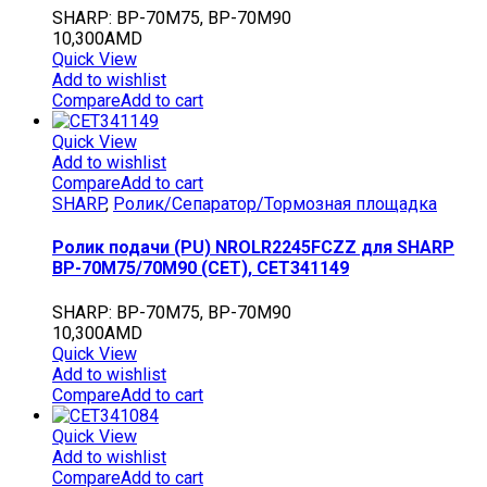
SHARP: BP-70M75, BP-70M90
10,300
AMD
Quick View
Add to wishlist
Compare
Add to cart
Quick View
Add to wishlist
Compare
Add to cart
SHARP
,
Ролик/Сепаратор/Тормозная площадка
Ролик подачи (PU) NROLR2245FCZZ для SHARP
BP-70M75/70M90 (CET), CET341149
SHARP: BP-70M75, BP-70M90
10,300
AMD
Quick View
Add to wishlist
Compare
Add to cart
Quick View
Add to wishlist
Compare
Add to cart