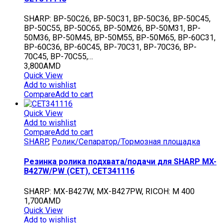
SHARP: BP-50C26, BP-50C31, BP-50C36, BP-50C45,
BP-50C55, BP-50C65, BP-50M26, BP-50M31, BP-
50M36, BP-50M45, BP-50M55, BP-50M65, BP-60C31,
BP-60C36, BP-60C45, BP-70C31, BP-70C36, BP-
70C45, BP-70C55,…
3,800
AMD
Quick View
Add to wishlist
Compare
Add to cart
Quick View
Add to wishlist
Compare
Add to cart
SHARP
,
Ролик/Сепаратор/Тормозная площадка
Резинка ролика подхвата/подачи для SHARP MX-
B427W/PW (CET), CET341116
SHARP: MX-B427W, MX-B427PW, RICOH: M 400
1,700
AMD
Quick View
Add to wishlist