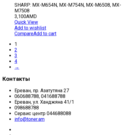
SHARP: MX-M654N, MX-M754N, MX-M6508, MX-
M7508
3,100
AMD
Quick View
Add to wishlist
Compare
Add to cart
1
2
3
4
→
Контакты
Ереван, пр. Азатутяна 27
060688788, 041688788
Ереван, ул. Ханджяна 41/1
098688788
Сервис центр 044688088
info@toner.am