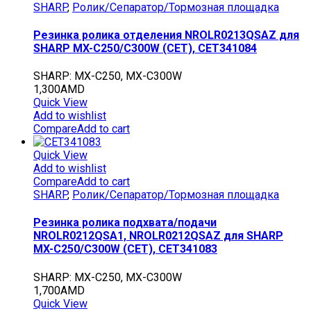
SHARP
,
Ролик/Сепаратор/Тормозная площадка
Резинка ролика отделения NROLR0213QSAZ для
SHARP MX-C250/C300W (CET), CET341084
SHARP: MX-C250, MX-C300W
1,300
AMD
Quick View
Add to wishlist
Compare
Add to cart
Quick View
Add to wishlist
Compare
Add to cart
SHARP
,
Ролик/Сепаратор/Тормозная площадка
Резинка ролика подхвата/подачи
NROLR0212QSA1, NROLR0212QSAZ для SHARP
MX-C250/C300W (CET), CET341083
SHARP: MX-C250, MX-C300W
1,700
AMD
Quick View