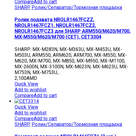
Compare
Add to cart
SHARP
,
Ролик/Сепаратор/Тормозная площадка
Ролик подхвата NROLR1467FCZZ,
NROLR1467FCZ1, NROLR1467FCZ2,
NROLR1467FCZ3 для SHARP ARM550/M620/M700,
MX-M550/M620/M700 (CET), CET3304
SHARP: MX-M283N, MX-M363U, MX-M453U, MX-
M503U, ARM550, ARM620, ARM700, MX-M550, MX-
M620, MX-M700, MX-M850, MX-M950, MX-M1100,
MX-2600N, MX-3100N, MX-M623N, MX-M623U, MX-
M753N, MX-M753U,…
2,100
AMD
Quick View
Add to wishlist
Compare
Add to cart
Quick View
Add to wishlist
Compare
Add to cart
SHARP
,
Ролик/Сепаратор/Тормозная площадка