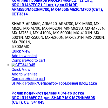
Комплект роликов NROLR1466FCZ1 (2 шт.),
NROLR1467FCZ1 (1 шт.) для SHARP
ARM550/M620/M700, MX-M550/M620/M700 (CET),
CET3314
SHARP: ARM550, ARM620, ARM700, MX-M550, MX-
M620, MX-M700, MX-M623N, MX-M623U, MX-M753N,
MX-M753U, MX-4100N, MX-5000N, MX-4101N, MX-
5001N, MX-5500N, MX-6200N, MX-6201N, MX-7000N,
MX-7001N,…
5,800
AMD
Quick View
Add to wishlist
Compare
Add to cart
Quick View
Add to wishlist
Compare
Add to cart
SHARP
,
Ролик/Сепаратор/Тормозная площадка
Ролик подачи/отделения 3/4-го лотка
NROLR1466FCZ2 для SHARP MX-M754N/6508
(CET), CET341045