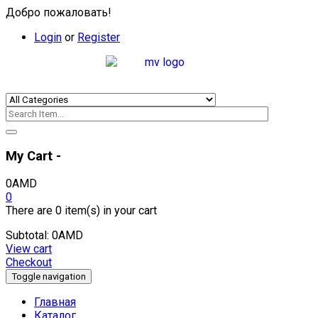
Добро пожаловать!
Login
or
Register
My Cart -
0
AMD
0
There are
0 item(s)
in your cart
Subtotal:
0
AMD
View cart
Checkout
Toggle navigation
Главная
Каталог