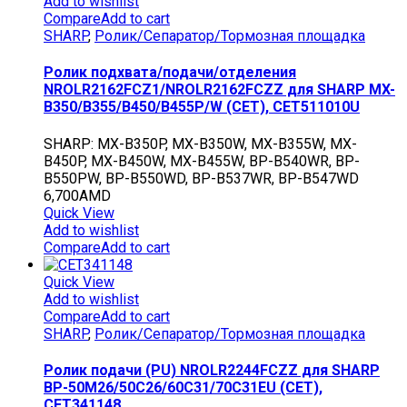
Add to wishlist
Compare
Add to cart
SHARP
,
Ролик/Сепаратор/Тормозная площадка
Ролик подхвата/подачи/отделения
NROLR2162FCZ1/NROLR2162FCZZ для SHARP MX-
B350/B355/B450/B455P/W (CET), CET511010U
SHARP: MX-B350P, MX-B350W, MX-B355W, MX-
B450P, MX-B450W, MX-B455W, BP-B540WR, BP-
B550PW, BP-B550WD, BP-B537WR, BP-B547WD
6,700
AMD
Quick View
Add to wishlist
Compare
Add to cart
Quick View
Add to wishlist
Compare
Add to cart
SHARP
,
Ролик/Сепаратор/Тормозная площадка
Ролик подачи (PU) NROLR2244FCZZ для SHARP
BP-50M26/50C26/60C31/70C31EU (CET),
CET341148