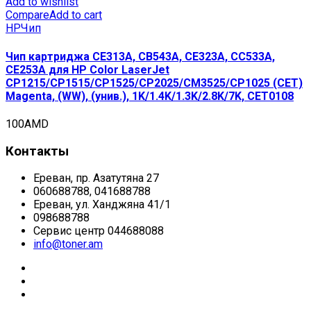
Add to wishlist
Compare
Add to cart
HP
Чип
Чип картриджа CE313A, CB543A, CE323A, CC533A,
CE253A для HP Color LaserJet
CP1215/CP1515/CP1525/CP2025/CM3525/CP1025 (CET)
Magenta, (WW), (унив.), 1K/1.4K/1.3K/2.8K/7K, CET0108
100
AMD
Контакты
Ереван, пр. Азатутяна 27
060688788, 041688788
Ереван, ул. Ханджяна 41/1
098688788
Сервис центр 044688088
info@toner.am