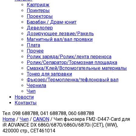
Картридж
Принтеры
Проекторы
Барабан / Драм-юнит
Девелопер
Дозирующее лезвие/Ракель
Магнитный вал/вал проявки
Плата
Прочее
Ролик заряда/Ролик/лента переноса
Ролик/Сепаратор/Тормозная площадка
Смазка/Клей/Вспомогательные материалы
Тонер для заправки
Фьюзер/Термопленка/тефлоновый вал
Чернила
Чип
Новости
Контакты
Тел.
098 688788, 041 688788, 060 688788
Home
/
Чип
/
CANON
/ Чип фьюзера FM2-D447-Card для
iR ADVANCE DX 6860/6870/6860i/6870i (CET), (WW),
420000 стр., CET461014