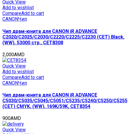
DX
Quick View
6860/6870/6860i/6870i
Add to wishlist
(CET),
Compare
Add to cart
(WW),
CANON
Чип
420000
стр.,
Чип драм-юнита для CANON iR ADVANCE
CET461014
C2020/C2025/C2030/C2220/C2225/C2230 (CET) Black,
quantity
(WW), 53000 стр., CET8308
2,000
AMD
Quick View
Add to wishlist
Compare
Add to cart
CANON
Чип
Чип драм-юнита для CANON iR ADVANCE
C5030/C5035/C5045/C5051/C5235/C5240/C5250/C5255
(CET) CMYK, (WW), 169K/59K, CET8354
900
AMD
Quick View