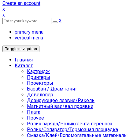
Create an account
x
x
X
primary menu
vertical menu
Toggle navigation
Главная
Каталог
Картридж
Принтеры
Проекторы
Барабан / Драм-юнит
Девелопер
Дозирующее лезвие/Ракель
Магнитный вал/вал проявки
Плата
Прочее
Ролик заряда/Ролик/лента переноса
Ролик/Сепаратор/Тормозная площадка
Смазка/Клей/Вспомогательные материалы