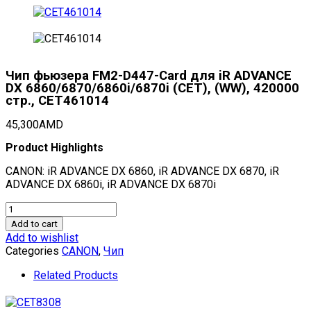
Чип фьюзера FM2-D447-Card для iR ADVANCE
DX 6860/6870/6860i/6870i (CET), (WW), 420000
стр., CET461014
45,300
AMD
Product Highlights
CANON: iR ADVANCE DX 6860, iR ADVANCE DX 6870, iR
ADVANCE DX 6860i, iR ADVANCE DX 6870i
Чип
фьюзера
Add to cart
FM2-
Add to wishlist
D447-
Categories
CANON
,
Чип
Card
для
Related Products
iR
ADVANCE