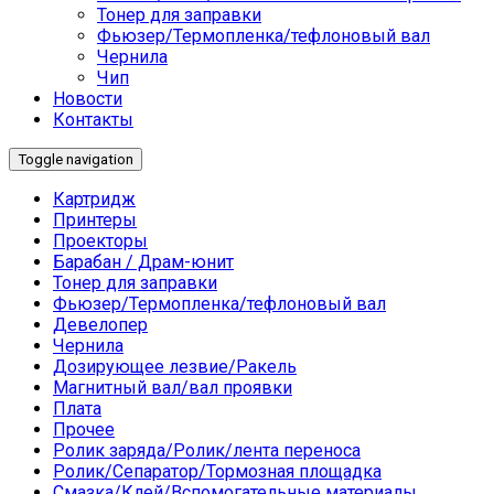
Тонер для заправки
Фьюзер/Термопленка/тефлоновый вал
Чернила
Чип
Новости
Контакты
Toggle navigation
Картридж
Принтеры
Проекторы
Барабан / Драм-юнит
Тонер для заправки
Фьюзер/Термопленка/тефлоновый вал
Девелопер
Чернила
Дозирующее лезвие/Ракель
Магнитный вал/вал проявки
Плата
Прочее
Ролик заряда/Ролик/лента переноса
Ролик/Сепаратор/Тормозная площадка
Смазка/Клей/Вспомогательные материалы