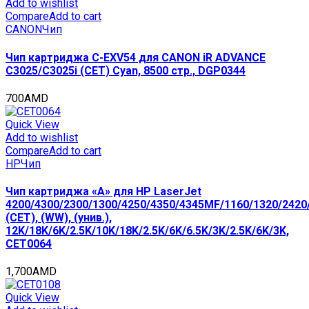
Add to wishlist
Compare
Add to cart
CANON
Чип
Чип картриджа C-EXV54 для CANON iR ADVANCE
C3025/C3025i (CET) Cyan, 8500 стр., DGP0344
700
AMD
Quick View
Add to wishlist
Compare
Add to cart
HP
Чип
Чип картриджа «A» для HP LaserJet
4200/4300/2300/1300/4250/4350/4345MF/1160/1320/2420
(CET), (WW), (унив.),
12K/18K/6K/2.5K/10K/18K/2.5K/6K/6.5K/3K/2.5K/6K/3K,
CET0064
1,700
AMD
Quick View