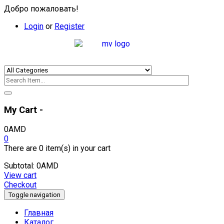
Добро пожаловать!
Login
or
Register
My Cart -
0
AMD
0
There are
0 item(s)
in your cart
Subtotal:
0
AMD
View cart
Checkout
Toggle navigation
Главная
Каталог