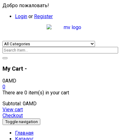
Добро пожаловать!
Login
or
Register
My Cart -
0
AMD
0
There are
0 item(s)
in your cart
Subtotal:
0
AMD
View cart
Checkout
Toggle navigation
Главная
Каталог