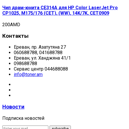
Чип драм-юнита CE314A для HP Color LaserJet Pro
CP1025, M175/176 (CET), (WW), 14K/7K, CET0909
200
AMD
Контакты
Ереван, пр. Азатутяна 27
060688788, 041688788
Ереван, ул. Ханджяна 41/1
098688788
Сервис центр 044688088
info@toner.am
Новости
Подписка новостей