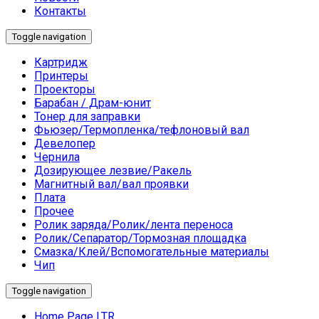
Контакты
Toggle navigation
Картридж
Принтеры
Проекторы
Барабан / Драм-юнит
Тонер для заправки
Фьюзер/Термопленка/тефлоновый вал
Девелопер
Чернила
Дозирующее лезвие/Ракель
Магнитный вал/вал проявки
Плата
Прочее
Ролик заряда/Ролик/лента переноса
Ролик/Сепаратор/Тормозная площадка
Смазка/Клей/Вспомогательные материалы
Чип
Toggle navigation
Home Page LTR