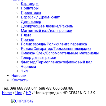
Картридж
Принтеры
Проекторы
Барабан / Драм-юнит
Девелопер
Дозирующее лезвие/Ракель
Магнитный вал/вал проявки
Плата
Прочее
Ролик заряда/Ролик/лента переноса
Ролик/Сепаратор/Тормозная площадка
Смазка/Клей/Вспомогательные материалы
Тонер для заправки
Фьюзер/Термопленка/тефлоновый вал
Чернила
Чип
Новости
Контакты
Тел.
098 688788, 041 688788, 060 688788
Home
/
Чип
/
HP
/ Чип картриджа HP CF542A, C, 1,3K