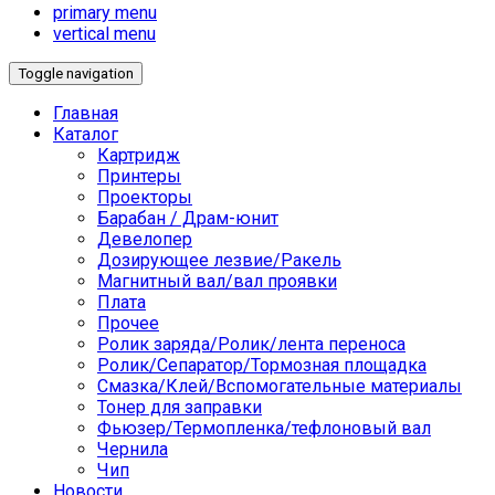
primary menu
vertical menu
Toggle navigation
Главная
Каталог
Картридж
Принтеры
Проекторы
Барабан / Драм-юнит
Девелопер
Дозирующее лезвие/Ракель
Магнитный вал/вал проявки
Плата
Прочее
Ролик заряда/Ролик/лента переноса
Ролик/Сепаратор/Тормозная площадка
Смазка/Клей/Вспомогательные материалы
Тонер для заправки
Фьюзер/Термопленка/тефлоновый вал
Чернила
Чип
Новости