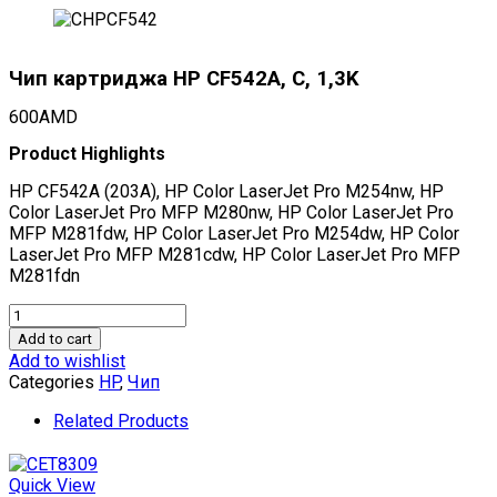
Чип картриджа HP CF542A, C, 1,3K
600
AMD
Product Highlights
HP CF542A (203A), HP Color LaserJet Pro M254nw, HP
Color LaserJet Pro MFP M280nw, HP Color LaserJet Pro
MFP M281fdw, HP Color LaserJet Pro M254dw, HP Color
LaserJet Pro MFP M281cdw, HP Color LaserJet Pro MFP
M281fdn
Чип
картриджа
Add to cart
HP
Add to wishlist
CF542A,
Categories
HP
,
Чип
C,
1,3K
Related Products
quantity
Quick View