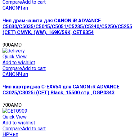
Compare
Add to cart
CANON
Чип
Чип драм-юнита для CANON iR ADVANCE
C5030/C5035/C5045/C5051/C5235/C5240/C5250/C5255
(CET) CMYK, (WW), 169K/59K, CET8354
900
AMD
Quick View
Add to wishlist
Compare
Add to cart
CANON
Чип
Чип картриджа C-EXV54 для CANON iR ADVANCE
C3025/C3025i (CET) Black, 15500 стр., DGP0343
700
AMD
Quick View
Add to wishlist
Compare
Add to cart
HP
Чип