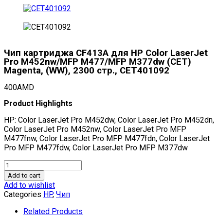
Чип картриджа CF413A для HP Color LaserJet
Pro M452nw/MFP M477/MFP M377dw (CET)
Magenta, (WW), 2300 стр., CET401092
400
AMD
Product Highlights
HP: Color LaserJet Pro M452dw, Color LaserJet Pro M452dn,
Color LaserJet Pro M452nw, Color LaserJet Pro MFP
M477fnw, Color LaserJet Pro MFP M477fdn, Color LaserJet
Pro MFP M477fdw, Color LaserJet Pro MFP M377dw
Чип
картриджа
Add to cart
CF413A
Add to wishlist
для
Categories
HP
,
Чип
HP
Color
Related Products