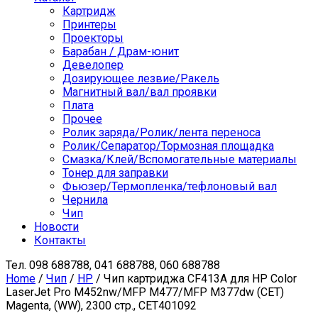
Картридж
Принтеры
Проекторы
Барабан / Драм-юнит
Девелопер
Дозирующее лезвие/Ракель
Магнитный вал/вал проявки
Плата
Прочее
Ролик заряда/Ролик/лента переноса
Ролик/Сепаратор/Тормозная площадка
Смазка/Клей/Вспомогательные материалы
Тонер для заправки
Фьюзер/Термопленка/тефлоновый вал
Чернила
Чип
Новости
Контакты
Тел.
098 688788, 041 688788, 060 688788
Home
/
Чип
/
HP
/ Чип картриджа CF413A для HP Color
LaserJet Pro M452nw/MFP M477/MFP M377dw (CET)
Magenta, (WW), 2300 стр., CET401092