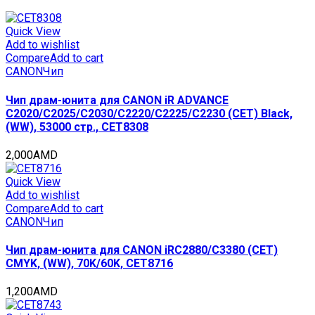
LaserJet
Pro
M452nw/MFP
Quick View
M477/MFP
Add to wishlist
M377dw
Compare
Add to cart
(CET)
CANON
Чип
Magenta,
(WW),
Чип драм-юнита для CANON iR ADVANCE
2300
C2020/C2025/C2030/C2220/C2225/C2230 (CET) Black,
стр.,
(WW), 53000 стр., CET8308
CET401092
quantity
2,000
AMD
Quick View
Add to wishlist
Compare
Add to cart
CANON
Чип
Чип драм-юнита для CANON iRC2880/C3380 (CET)
CMYK, (WW), 70K/60K, CET8716
1,200
AMD