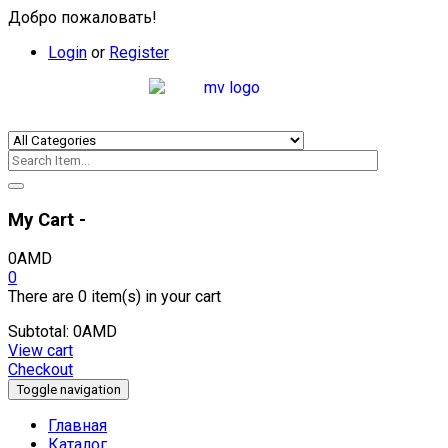
Добро пожаловать!
Login
or
Register
My Cart -
0
AMD
0
There are
0 item(s)
in your cart
Subtotal:
0
AMD
View cart
Checkout
Toggle navigation
Главная
Каталог