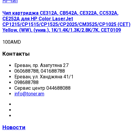
HP
Чип
Чип картриджа CE312A, CB542A, CE322A, CC532A,
CE252A для HP Color LaserJet
CP1215/CP1515/CP1525/CP2025/CM3525/CP1025 (CET)
Yellow, (WW), (унив.), 1K/1.4K/1.3K/2.8K/7K, CET0109
100
AMD
Контакты
Ереван, пр. Азатутяна 27
060688788, 041688788
Ереван, ул. Ханджяна 41/1
098688788
Сервис центр 044688088
info@toner.am
Новости