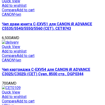
Quick View
Add to wishlist
Compare
Add to cart
CANON
Чип
Чип драм-юнита C-EXV51 для CANON iR ADVANCE
C5535/5540/5550/5560 (CET), CET8743
6,500
AMD
Quick View
Add to wishlist
Compare
Add to cart
CANON
Чип
Чип картриджа C-EXV54 для CANON iR ADVANCE
C3025/C3025i (CET) Cyan, 8500 стр., DGP0344
700
AMD
Quick View
Add to wishlist
Compare
Add to cart