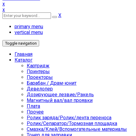
x
x
X
primary menu
vertical menu
Toggle navigation
Главная
Каталог
Картридж
Принтеры
Проекторы
Барабан / Драм-юнит
Девелопер
Дозирующее лезвие/Ракель
Магнитный вал/вал проявки
Плата
Прочее
Ролик заряда/Ролик/лента переноса
Ролик/Сепаратор/Тормозная площадка
Смазка/Клей/Вспомогательные материалы
Тонер для заправки