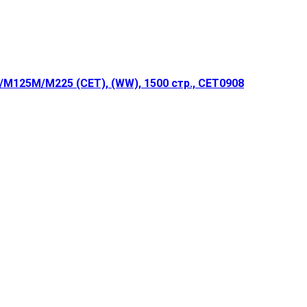
M125M/M225 (CET), (WW), 1500 стр., CET0908