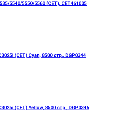
35/5540/5550/5560 (CET), CET461005
025i (CET) Cyan, 8500 стр., DGP0344
25i (CET) Yellow, 8500 стр., DGP0346