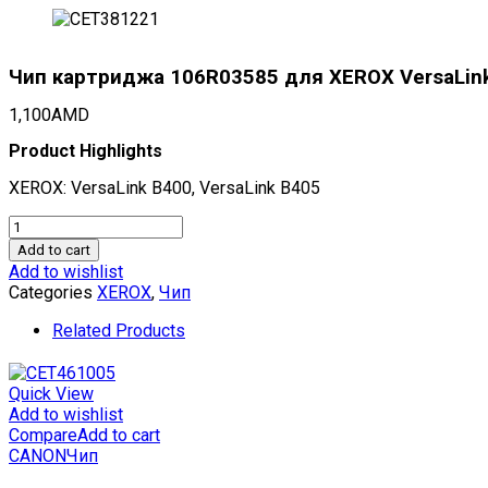
Чип картриджа 106R03585 для XEROX VersaLink 
1,100
AMD
Product Highlights
XEROX: VersaLink B400, VersaLink B405
Чип
картриджа
Add to cart
106R03585
Add to wishlist
для
Categories
XEROX
,
Чип
XEROX
VersaLink
Related Products
B400/405
(CET),
24600
Quick View
стр.,
Add to wishlist
CET381221
Compare
Add to cart
quantity
CANON
Чип