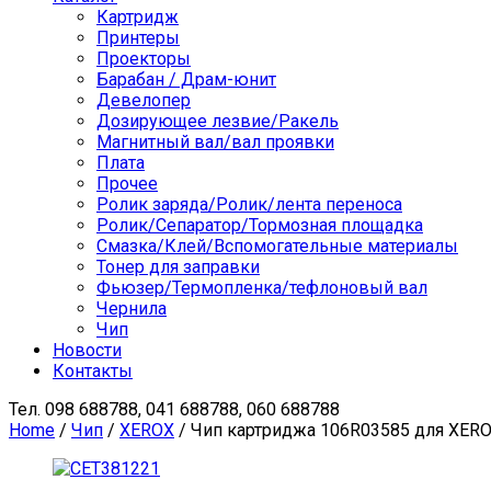
Картридж
Принтеры
Проекторы
Барабан / Драм-юнит
Девелопер
Дозирующее лезвие/Ракель
Магнитный вал/вал проявки
Плата
Прочее
Ролик заряда/Ролик/лента переноса
Ролик/Сепаратор/Тормозная площадка
Смазка/Клей/Вспомогательные материалы
Тонер для заправки
Фьюзер/Термопленка/тефлоновый вал
Чернила
Чип
Новости
Контакты
Тел.
098 688788, 041 688788, 060 688788
Home
/
Чип
/
XEROX
/ Чип картриджа 106R03585 для XEROX 