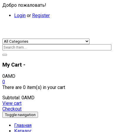
Добро пожаловать!
Login
or
Register
My Cart -
0
AMD
0
There are
0 item(s)
in your cart
Subtotal:
0
AMD
View cart
Checkout
Toggle navigation
Главная
Каталог