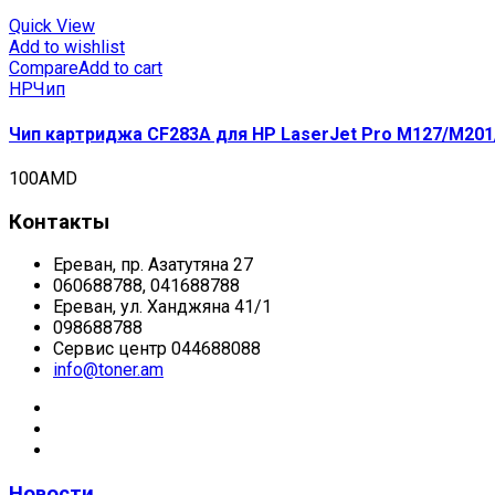
Quick View
Add to wishlist
Compare
Add to cart
HP
Чип
Чип картриджа CF283A для HP LaserJet Pro M127/M201/
100
AMD
Контакты
Ереван, пр. Азатутяна 27
060688788, 041688788
Ереван, ул. Ханджяна 41/1
098688788
Сервис центр 044688088
info@toner.am
Новости