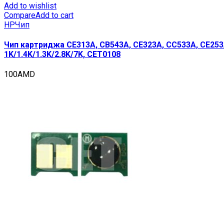
Add to wishlist
Compare
Add to cart
HP
Чип
Чип картриджа CE313A, CB543A, CE323A, CC533A, CE253
1K/1.4K/1.3K/2.8K/7K, CET0108
100
AMD