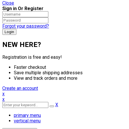
Close
Sign in Or Register
Forgot your password?
NEW HERE?
Registration is free and easy!
Faster checkout
Save multiple shipping addresses
View and track orders and more
Create an account
x
x
X
primary menu
vertical menu