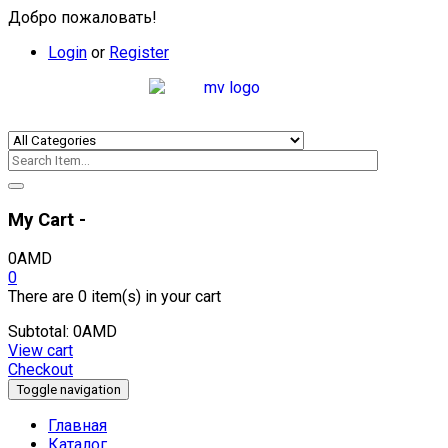
Добро пожаловать!
Login
or
Register
My Cart -
0
AMD
0
There are
0 item(s)
in your cart
Subtotal:
0
AMD
View cart
Checkout
Toggle navigation
Главная
Каталог