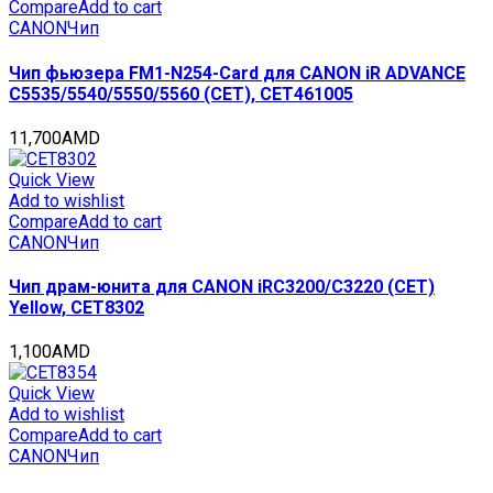
стр.,
Compare
Add to cart
CET8292
CANON
Чип
quantity
Чип фьюзера FM1-N254-Card для CANON iR ADVANCE
C5535/5540/5550/5560 (CET), CET461005
11,700
AMD
Quick View
Add to wishlist
Compare
Add to cart
CANON
Чип
Чип драм-юнита для CANON iRC3200/C3220 (CET)
Yellow, CET8302
1,100
AMD
Quick View
Add to wishlist
Compare
Add to cart
CANON
Чип