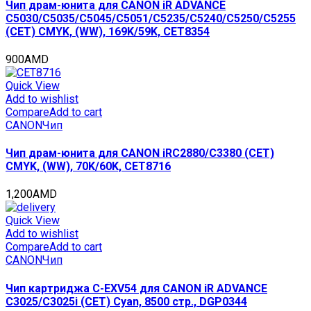
Чип драм-юнита для CANON iR ADVANCE
C5030/C5035/C5045/C5051/C5235/C5240/C5250/C5255
(CET) CMYK, (WW), 169K/59K, CET8354
900
AMD
Quick View
Add to wishlist
Compare
Add to cart
CANON
Чип
Чип драм-юнита для CANON iRC2880/C3380 (CET)
CMYK, (WW), 70K/60K, CET8716
1,200
AMD
Quick View
Add to wishlist
Compare
Add to cart
CANON
Чип
Чип картриджа C-EXV54 для CANON iR ADVANCE
C3025/C3025i (CET) Cyan, 8500 стр., DGP0344