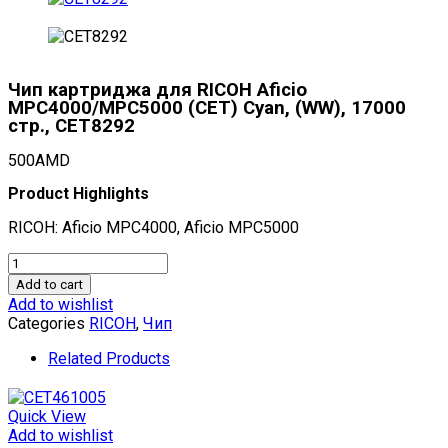
Чип картриджа для RICOH Aficio
MPC4000/MPC5000 (CET) Cyan, (WW), 17000
стр., CET8292
500
AMD
Product Highlights
RICOH: Aficio MPC4000, Aficio MPC5000
Чип
картриджа
Add to cart
для
Add to wishlist
RICOH
Categories
RICOH
,
Чип
Aficio
MPC4000/MPC5000
Related Products
(CET)
Cyan,
(WW),
Quick View
17000
Add to wishlist