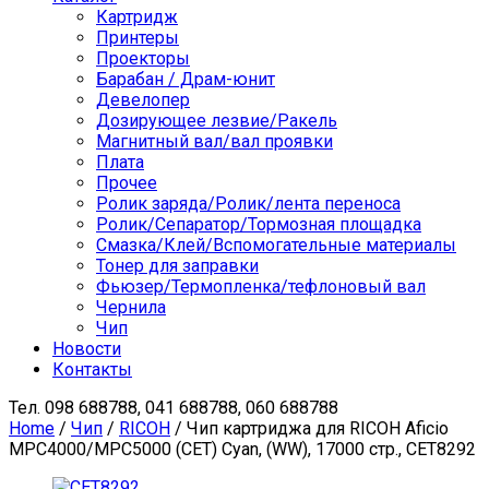
Картридж
Принтеры
Проекторы
Барабан / Драм-юнит
Девелопер
Дозирующее лезвие/Ракель
Магнитный вал/вал проявки
Плата
Прочее
Ролик заряда/Ролик/лента переноса
Ролик/Сепаратор/Тормозная площадка
Смазка/Клей/Вспомогательные материалы
Тонер для заправки
Фьюзер/Термопленка/тефлоновый вал
Чернила
Чип
Новости
Контакты
Тел.
098 688788, 041 688788, 060 688788
Home
/
Чип
/
RICOH
/ Чип картриджа для RICOH Aficio
MPC4000/MPC5000 (CET) Cyan, (WW), 17000 стр., CET8292