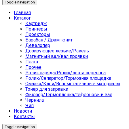
Toggle navigation
Главная
Каталог
Картридж
Принтеры
Проекторы
Барабан / Драм-юнит
Девелопер
Дозирующее лезвие/Ракель
Магнитный вал/вал проявки
Плата
Прочее
Ролик заряда/Ролик/лента переноса
Ролик/Сепаратор/Тормозная площадка
Смазка/Клей/Вспомогательные материалы
Тонер для заправки
Фьюзер/Термопленка/тефлоновый вал
Чернила
Чип
Новости
Контакты
Toggle navigation