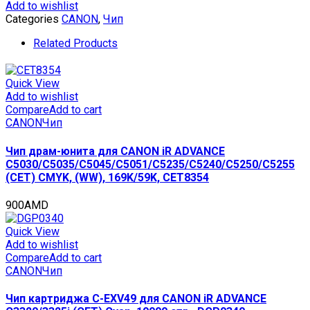
юнита
Add to wishlist
C-
Categories
CANON
,
Чип
EXV53
для
Related Products
CANON
iR
ADVANCE
Quick View
4525i/4535i/4545i/4551i
Add to wishlist
(CET),
Compare
Add to cart
CET7491
CANON
Чип
quantity
Чип драм-юнита для CANON iR ADVANCE
C5030/C5035/C5045/C5051/C5235/C5240/C5250/C5255
(CET) CMYK, (WW), 169K/59K, CET8354
900
AMD
Quick View
Add to wishlist
Compare
Add to cart
CANON
Чип
Чип картриджа C-EXV49 для CANON iR ADVANCE