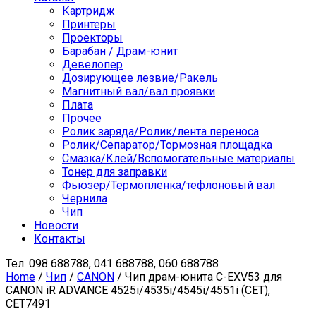
Картридж
Принтеры
Проекторы
Барабан / Драм-юнит
Девелопер
Дозирующее лезвие/Ракель
Магнитный вал/вал проявки
Плата
Прочее
Ролик заряда/Ролик/лента переноса
Ролик/Сепаратор/Тормозная площадка
Смазка/Клей/Вспомогательные материалы
Тонер для заправки
Фьюзер/Термопленка/тефлоновый вал
Чернила
Чип
Новости
Контакты
Тел.
098 688788, 041 688788, 060 688788
Home
/
Чип
/
CANON
/ Чип драм-юнита C-EXV53 для
CANON iR ADVANCE 4525i/4535i/4545i/4551i (CET),
CET7491