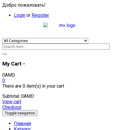
Добро пожаловать!
Login
or
Register
My Cart -
0
AMD
0
There are
0 item(s)
in your cart
Subtotal:
0
AMD
View cart
Checkout
Toggle navigation
Главная
Каталог