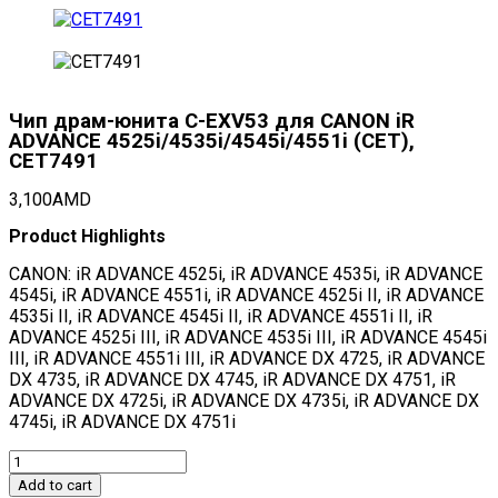
Чип драм-юнита C-EXV53 для CANON iR
ADVANCE 4525i/4535i/4545i/4551i (CET),
CET7491
3,100
AMD
Product Highlights
CANON: iR ADVANCE 4525i, iR ADVANCE 4535i, iR ADVANCE
4545i, iR ADVANCE 4551i, iR ADVANCE 4525i II, iR ADVANCE
4535i II, iR ADVANCE 4545i II, iR ADVANCE 4551i II, iR
ADVANCE 4525i III, iR ADVANCE 4535i III, iR ADVANCE 4545i
III, iR ADVANCE 4551i III, iR ADVANCE DX 4725, iR ADVANCE
DX 4735, iR ADVANCE DX 4745, iR ADVANCE DX 4751, iR
ADVANCE DX 4725i, iR ADVANCE DX 4735i, iR ADVANCE DX
4745i, iR ADVANCE DX 4751i
Чип
драм-
Add to cart