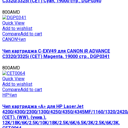
C3320/3325i (CET) Cyan, 19000 стр., DGP0340
800
AMD
Quick View
Add to wishlist
Compare
Add to cart
CANON
Чип
Чип картриджа C-EXV49 для CANON iR ADVANCE
C3320/3325i (CET) Magenta, 19000 стр., DGP0341
800
AMD
Quick View
Add to wishlist
Compare
Add to cart
HP
Чип
Чип картриджа «A» для HP LaserJet
4200/4300/2300/1300/4250/4350/4345MF/1160/1320/2420
(CET), (WW), (унив.),
12K/18K/6K/2.5K/10K/18K/2.5K/6K/6.5K/3K/2.5K/6K/3K,