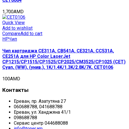
CET0064
1,700
AMD
Quick View
Add to wishlist
Compare
Add to cart
HP
Чип
Чип картриджа CE311A, CB541A, CE321A, CC531A,
CE251A для HP Color LaserJet
CP1215/CP1515/CP1525/CP2025/CM3525/CP1025 (CET)
Cyan, (WW), (унив.), 1K/1.4K/1.3K/2.8K/7K, CET0106
100
AMD
Контакты
Ереван, пр. Азатутяна 27
060688788, 041688788
Ереван, ул. Ханджяна 41/1
098688788
Сервис центр 044688088
info@toner.am