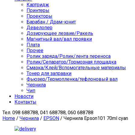
Картридж
Принтеры
Проекторы
Барабан / Драм-юнит
Девелопер
Дозирующее лезвие/Ракель
Магнитный вал/вал проявки
Плата
Прочее
Ролик заряда/Ролик/лента переноса
Ролик/Сепаратор/Тормозная площадка
Смазка/Клей/Вспомогательные материалы
Тонер для заправки
Фьюзер/Термопленка/тефлоновый вал
Чернила
Чип
Новости
Контакты
Тел.
098 688788, 041 688788, 060 688788
Home
/
Чернила
/
EPSON
/ Чернила Epson101 70ml cyan