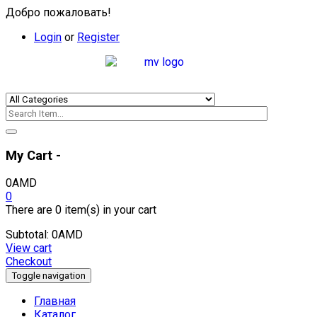
Добро пожаловать!
Login
or
Register
My Cart -
0
AMD
0
There are
0 item(s)
in your cart
Subtotal:
0
AMD
View cart
Checkout
Toggle navigation
Главная
Каталог