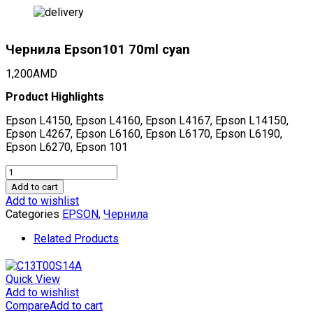
Чернила Epson101 70ml cyan
1,200
AMD
Product Highlights
Epson L4150, Epson L4160, Epson L4167, Epson L14150,
Epson L4267, Epson L6160, Epson L6170, Epson L6190,
Epson L6270, Epson 101
Чернила
Epson101
Add to cart
70ml
Add to wishlist
cyan
Categories
EPSON
,
Чернила
quantity
Related Products
Quick View
Add to wishlist
Compare
Add to cart