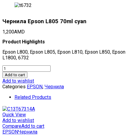
Чернила Epson L805 70ml cyan
1,200
AMD
Product Highlights
Epson L800, Epson L805, Epson L810, Epson L850, Epson
L1800, 6732
Чернила
Epson
Add to cart
L805
Add to wishlist
70ml
Categories
EPSON
,
Чернила
cyan
quantity
Related Products
Quick View
Add to wishlist
Compare
Add to cart
EPSON
Чернила