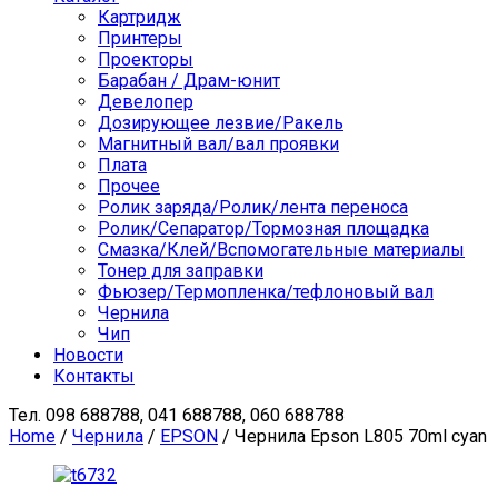
Картридж
Принтеры
Проекторы
Барабан / Драм-юнит
Девелопер
Дозирующее лезвие/Ракель
Магнитный вал/вал проявки
Плата
Прочее
Ролик заряда/Ролик/лента переноса
Ролик/Сепаратор/Тормозная площадка
Смазка/Клей/Вспомогательные материалы
Тонер для заправки
Фьюзер/Термопленка/тефлоновый вал
Чернила
Чип
Новости
Контакты
Тел.
098 688788, 041 688788, 060 688788
Home
/
Чернила
/
EPSON
/ Чернила Epson L805 70ml cyan