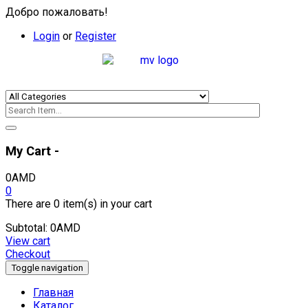
Добро пожаловать!
Login
or
Register
My Cart -
0
AMD
0
There are
0 item(s)
in your cart
Subtotal:
0
AMD
View cart
Checkout
Toggle navigation
Главная
Каталог