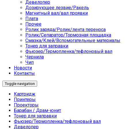
Девелопер
Дозирующее лезвие/Ракель
Магнитный вал/вал проявки
Плата
Прочее
Ролик заряда/Ролик/лента переноса
Ролик/Сепаратор/Тормозная площадка
Смазка/Клей/Вспомогательные материалы
Тонер для заправки
Фьюзер/Термопленка/тефлоновый вал
Чернила
Чип
Новости
Контакты
Toggle navigation
Картридж
Принтеры
Проекторы
Барабан / Драм-юнит
Тонер для заправки
Фьюзер/Термопленка/тефлоновый вал
Девелопер