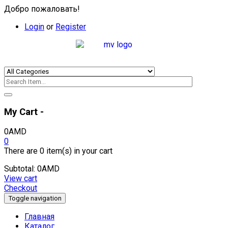
Добро пожаловать!
Login
or
Register
My Cart -
0
AMD
0
There are
0 item(s)
in your cart
Subtotal:
0
AMD
View cart
Checkout
Toggle navigation
Главная
Каталог