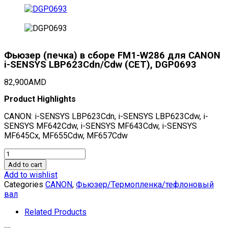
Фьюзер (печка) в сборе FM1-W286 для CANON
i-SENSYS LBP623Cdn/Cdw (CET), DGP0693
82,900
AMD
Product Highlights
CANON: i-SENSYS LBP623Cdn, i-SENSYS LBP623Cdw, i-
SENSYS MF642Cdw, i-SENSYS MF643Cdw, i-SENSYS
MF645Cx, MF655Cdw, MF657Cdw
Фьюзер
(печка)
Add to cart
в
Add to wishlist
сборе
Categories
CANON
,
Фьюзер/Термопленка/тефлоновый
FM1-
вал
W286
для
Related Products
CANON