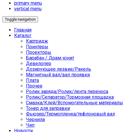
primary menu
vertical menu
Toggle navigation
Главная
Каталог
Картридж
Принтеры
Проекторы
Барабан / Драм-юнит
Девелопер
Дозирующее лезвие/Ракель
Магнитный вал/вал проявки
Плата
Прочее
Ролик заряда/Ролик/лента переноса
Ролик/Сепаратор/Тормозная площадка
Смазка/Клей/Вспомогательные материалы
Тонер для заправки
Фьюзер/Термопленка/тефлоновый вал
Чернила
Чип
Новости