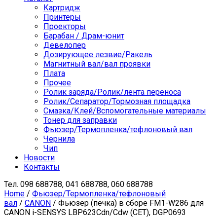
Картридж
Принтеры
Проекторы
Барабан / Драм-юнит
Девелопер
Дозирующее лезвие/Ракель
Магнитный вал/вал проявки
Плата
Прочее
Ролик заряда/Ролик/лента переноса
Ролик/Сепаратор/Тормозная площадка
Смазка/Клей/Вспомогательные материалы
Тонер для заправки
Фьюзер/Термопленка/тефлоновый вал
Чернила
Чип
Новости
Контакты
Тел.
098 688788, 041 688788, 060 688788
Home
/
Фьюзер/Термопленка/тефлоновый
вал
/
CANON
/ Фьюзер (печка) в сборе FM1-W286 для
CANON i-SENSYS LBP623Cdn/Cdw (CET), DGP0693