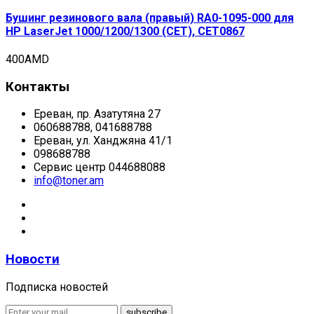
Бушинг резинового вала (правый) RA0-1095-000 для
HP LaserJet 1000/1200/1300 (CET), CET0867
400
AMD
Контакты
Ереван, пр. Азатутяна 27
060688788, 041688788
Ереван, ул. Ханджяна 41/1
098688788
Сервис центр 044688088
info@toner.am
Новости
Подписка новостей