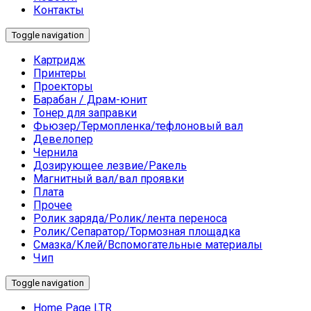
Контакты
Toggle navigation
Картридж
Принтеры
Проекторы
Барабан / Драм-юнит
Тонер для заправки
Фьюзер/Термопленка/тефлоновый вал
Девелопер
Чернила
Дозирующее лезвие/Ракель
Магнитный вал/вал проявки
Плата
Прочее
Ролик заряда/Ролик/лента переноса
Ролик/Сепаратор/Тормозная площадка
Смазка/Клей/Вспомогательные материалы
Чип
Toggle navigation
Home Page LTR