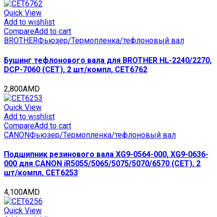
i-
SENSYS
Quick View
LBP623Cdn/Cdw
Add to wishlist
(CET),
Compare
Add to cart
DGP0693
BROTHER
Фьюзер/Термопленка/тефлоновый вал
quantity
Бушинг тефлонового вала для BROTHER HL-2240/2270,
DCP-7060 (CET), 2 шт/компл, CET6762
2,800
AMD
Quick View
Add to wishlist
Compare
Add to cart
CANON
Фьюзер/Термопленка/тефлоновый вал
Подшипник резинового вала XG9-0564-000, XG9-0636-
000 для CANON iR5055/5065/5075/5070/6570 (CET), 2
шт/компл, CET6253
4,100
AMD
Quick View