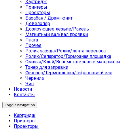
Картридж
Принтеры
Проекторы
Барабан / Драм-юнит
Девелопер
Дозирующее лезвие/Ракель
Магнитный вал/вал проявки
Плата
Прочее
Ролик заряда/Ролик/лента переноса
Ролик/Сепаратор/Тормозная площадка
Смазка/Клей/Вспомогательные материалы
Тонер для заправки
Фьюзер/Термопленка/тефлоновый вал
Чернила
Чип
Новости
Контакты
Toggle navigation
Картридж
Принтеры
Проекторы