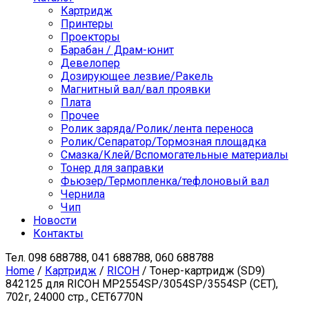
Картридж
Принтеры
Проекторы
Барабан / Драм-юнит
Девелопер
Дозирующее лезвие/Ракель
Магнитный вал/вал проявки
Плата
Прочее
Ролик заряда/Ролик/лента переноса
Ролик/Сепаратор/Тормозная площадка
Смазка/Клей/Вспомогательные материалы
Тонер для заправки
Фьюзер/Термопленка/тефлоновый вал
Чернила
Чип
Новости
Контакты
Тел.
098 688788, 041 688788, 060 688788
Home
/
Картридж
/
RICOH
/ Тонер-картридж (SD9)
842125 для RICOH MP2554SP/3054SP/3554SP (CET),
702г, 24000 стр., CET6770N