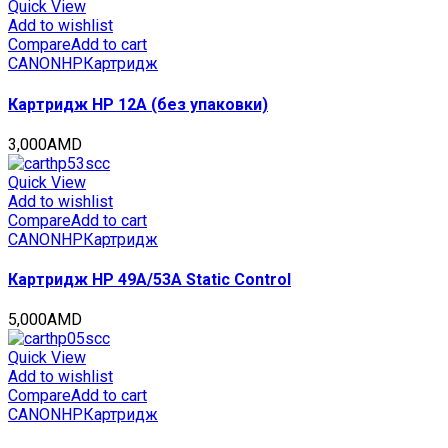
702г,
Quick View
24000
Add to wishlist
стр.,
Compare
Add to cart
CET6770N
CANON
HP
Картридж
quantity
Картридж HP 12A (без упаковки)
3,000
AMD
Quick View
Add to wishlist
Compare
Add to cart
CANON
HP
Картридж
Картридж HP 49A/53A Static Control
5,000
AMD
Quick View
Add to wishlist
Compare
Add to cart
CANON
HP
Картридж