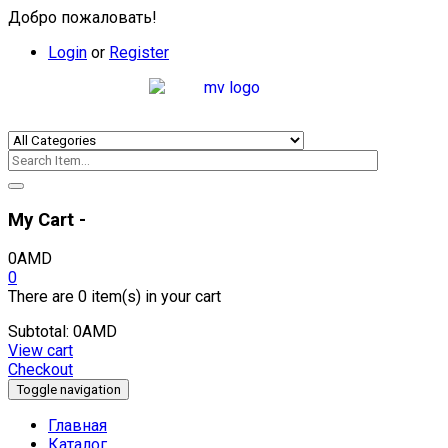
Добро пожаловать!
Login
or
Register
My Cart -
0
AMD
0
There are
0 item(s)
in your cart
Subtotal:
0
AMD
View cart
Checkout
Toggle navigation
Главная
Каталог