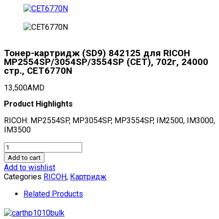
Тонер-картридж (SD9) 842125 для RICOH
MP2554SP/3054SP/3554SP (CET), 702г, 24000
стр., CET6770N
13,500
AMD
Product Highlights
RICOH: MP2554SP, MP3054SP, MP3554SP, IM2500, IM3000,
IM3500
Тонер-
картридж
Add to cart
(SD9)
Add to wishlist
842125
Categories
RICOH
,
Картридж
для
RICOH
Related Products
MP2554SP/3054SP/3554SP
(CET),