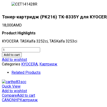
Тонер-картридж (PK216) TK-8335Y для KYOCERA T
18,000
AMD
Product Highlights
KYOCERA: TASKalfa 3252ci, TASKalfa 3253ci
Тонер-
картридж
Add to cart
(PK216)
Add to wishlist
TK-
Categories
KYOCERA
,
Картридж
8335Y
для
Related Products
KYOCERA
TASKalfa
3252ci/3253ci
Quick View
(CET)
Add to wishlist
Yellow,
Compare
Add to cart
240г,
CANON
HP
Картридж
15000