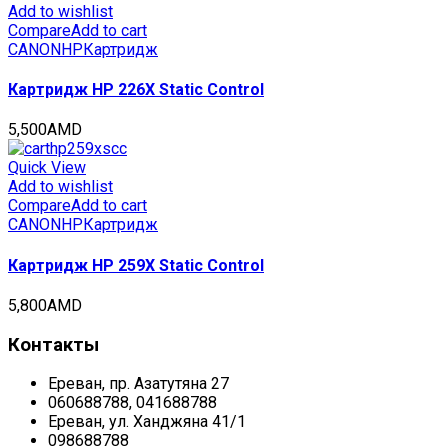
Add to wishlist
Compare
Add to cart
CANON
HP
Картридж
Картридж HP 226X Static Control
5,500
AMD
Quick View
Add to wishlist
Compare
Add to cart
CANON
HP
Картридж
Картридж HP 259X Static Control
5,800
AMD
Контакты
Ереван, пр. Азатутяна 27
060688788, 041688788
Ереван, ул. Ханджяна 41/1
098688788