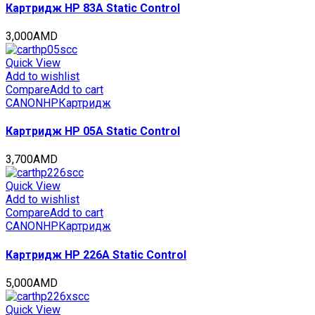
стр.,
Картридж HP 83A Static Control
CET141428R
quantity
3,000
AMD
Quick View
Add to wishlist
Compare
Add to cart
CANON
HP
Картридж
Картридж HP 05A Static Control
3,700
AMD
Quick View
Add to wishlist
Compare
Add to cart
CANON
HP
Картридж
Картридж HP 226A Static Control
5,000
AMD
Quick View