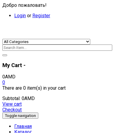
Добро пожаловать!
Login
or
Register
My Cart -
0
AMD
0
There are
0 item(s)
in your cart
Subtotal:
0
AMD
View cart
Checkout
Toggle navigation
Главная
Каталог