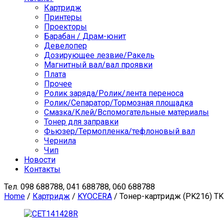
Картридж
Принтеры
Проекторы
Барабан / Драм-юнит
Девелопер
Дозирующее лезвие/Ракель
Магнитный вал/вал проявки
Плата
Прочее
Ролик заряда/Ролик/лента переноса
Ролик/Сепаратор/Тормозная площадка
Смазка/Клей/Вспомогательные материалы
Тонер для заправки
Фьюзер/Термопленка/тефлоновый вал
Чернила
Чип
Новости
Контакты
Тел.
098 688788, 041 688788, 060 688788
Home
/
Картридж
/
KYOCERA
/ Тонер-картридж (PK216) TK-