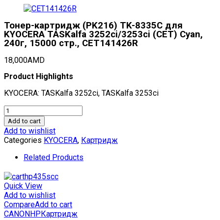
Тонер-картридж (PK216) TK-8335C для
KYOCERA TASKalfa 3252ci/3253ci (CET) Cyan,
240г, 15000 стр., CET141426R
18,000
AMD
Product Highlights
KYOCERA: TASKalfa 3252ci, TASKalfa 3253ci
Тонер-
картридж
Add to cart
(PK216)
Add to wishlist
TK-
Categories
KYOCERA
,
Картридж
8335C
для
Related Products
KYOCERA
TASKalfa
3252ci/3253ci
Quick View
(CET)
Add to wishlist
Cyan,
Compare
Add to cart
240г,
CANON
HP
Картридж