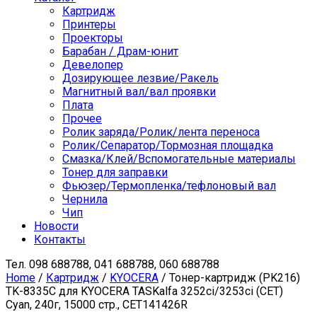
Картридж
Принтеры
Проекторы
Барабан / Драм-юнит
Девелопер
Дозирующее лезвие/Ракель
Магнитный вал/вал проявки
Плата
Прочее
Ролик заряда/Ролик/лента переноса
Ролик/Сепаратор/Тормозная площадка
Смазка/Клей/Вспомогательные материалы
Тонер для заправки
Фьюзер/Термопленка/тефлоновый вал
Чернила
Чип
Новости
Контакты
Тел.
098 688788, 041 688788, 060 688788
Home
/
Картридж
/
KYOCERA
/ Тонер-картридж (PK216)
TK-8335C для KYOCERA TASKalfa 3252ci/3253ci (CET)
Cyan, 240г, 15000 стр., CET141426R