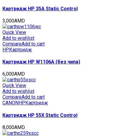
15000
стр.,
Картридж HP 35A Static Control
CET141426R
quantity
3,000
AMD
Quick View
Add to wishlist
Compare
Add to cart
HP
Картридж
Картридж HP W1106A (без чипа)
6,000
AMD
Quick View
Add to wishlist
Compare
Add to cart
CANON
HP
Картридж
Картридж HP 55X Static Control
8,000
AMD