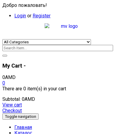
Добро пожаловать!
Login
or
Register
My Cart -
0
AMD
0
There are
0 item(s)
in your cart
Subtotal:
0
AMD
View cart
Checkout
Toggle navigation
Главная
Каталог