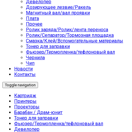
Девелопер
Дозирующее лезвие/Ракель
Магнитный вал/вал проявки
Плата
Прочее
Ролик заряда/Ролик/лента переноса
Ролик/Сепаратор/Тормозная площадка
Смазка/Клей/Вспомогательные материалы
Тонер для заправки
Фьюзер/Термопленка/тефлоновый вал
Чернила
Чип
Новости
Контакты
Toggle navigation
Картридж
Принтеры
Проекторы
Барабан / Драм-юнит
Тонер для заправки
Фьюзер/Термопленка/тефлоновый вал
Девелопер