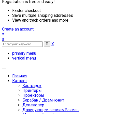
Registration is free and easy!
Faster checkout
Save multiple shipping addresses
View and track orders and more
Create an account
x
x
X
primary menu
vertical menu
Toggle
navigation
Главная
Каталог
Картридж
Принтеры
Проекторы
Барабан / Драм-юнит
Девелопер
Дозирующее лезвие/Ракель