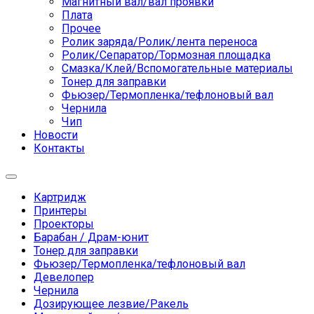
Магнитный вал/вал проявки
Плата
Прочее
Ролик заряда/Ролик/лента переноса
Ролик/Сепаратор/Тормозная площадка
Смазка/Клей/Вспомогательные материалы
Тонер для заправки
Фьюзер/Термопленка/тефлоновый вал
Чернила
Чип
Новости
Контакты
Toggle
navigation
Картридж
Принтеры
Проекторы
Барабан / Драм-юнит
Тонер для заправки
Фьюзер/Термопленка/тефлоновый вал
Девелопер
Чернила
Дозирующее лезвие/Ракель