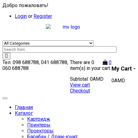
Добро пожаловать!
Login
or
Register
Тел.
098 688788, 041 688788,
There are
0
0
My Cart -
060 688788
item(s)
in your cart
Subtotal:
0
AMD
0
AMD
View cart
Checkout
Toggle
navigation
Главная
Каталог
Картридж
Принтеры
Проекторы
Барабан / Драм-юнит