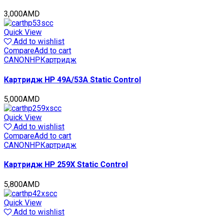
стр.,
CET141426
3,000
AMD
quantity
Quick View
Add to wishlist
Compare
Add to cart
CANON
HP
Картридж
Картридж HP 49A/53A Static Control
5,000
AMD
Quick View
Add to wishlist
Compare
Add to cart
CANON
HP
Картридж
Картридж HP 259X Static Control
5,800
AMD
Quick View
Add to wishlist