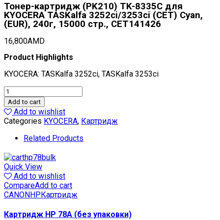
Тонер-картридж (PK210) TK-8335C для
KYOCERA TASKalfa 3252ci/3253ci (CET) Cyan,
(EUR), 240г, 15000 стр., CET141426
16,800
AMD
Product Highlights
KYOCERA: TASKalfa 3252ci, TASKalfa 3253ci
Тонер-
картридж
Add to cart
(PK210)
Add to wishlist
TK-
Categories
KYOCERA
,
Картридж
8335C
для
Related Products
KYOCERA
TASKalfa
3252ci/3253ci
Quick View
(CET)
Add to wishlist
Cyan,
Compare
Add to cart
(EUR),
CANON
HP
Картридж
240г,
15000
Картридж HP 78A (без упаковки)