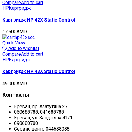
Compare
Add to cart
HP
Картридж
Картридж HP 42X Static Control
17,500
AMD
Quick View
Add to wishlist
Compare
Add to cart
HP
Картридж
Картридж HP 43X Static Control
49,000
AMD
Контакты
Ереван, пр. Азатутяна 27
060688788, 041688788
Ереван, ул. Ханджяна 41/1
098688788
Сервис центр 044688088