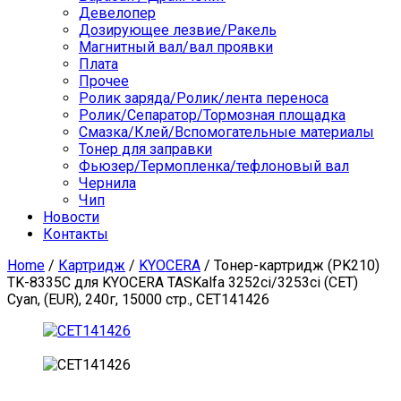
Девелопер
Дозирующее лезвие/Ракель
Магнитный вал/вал проявки
Плата
Прочее
Ролик заряда/Ролик/лента переноса
Ролик/Сепаратор/Тормозная площадка
Смазка/Клей/Вспомогательные материалы
Тонер для заправки
Фьюзер/Термопленка/тефлоновый вал
Чернила
Чип
Новости
Контакты
Home
/
Картридж
/
KYOCERA
/ Тонер-картридж (PK210)
TK-8335C для KYOCERA TASKalfa 3252ci/3253ci (CET)
Cyan, (EUR), 240г, 15000 стр., CET141426