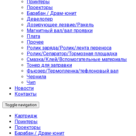
Принтеры
Проекторы
Барабан / Драм-юнит
Девелопер
Дозирующее лезвие/Ракель
Магнитный вал/вал проявки
Плата
Прочее
Ролик заряда/Ролик/лента переноса
Ролик/Сепаратор/Тормозная площадка
Смазка/Клей/Вспомогательные материалы
Тонер для заправки
Фьюзер/Термопленка/тефлоновый вал
Чернила
Чип
Новости
Контакты
Toggle navigation
Картридж
Принтеры
Проекторы
Барабан / Драм-юнит