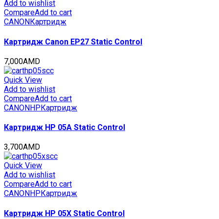
Pro
Add to wishlist
950
Compare
Add to cart
(CET),
CANON
Картридж
(WW),
1470г,
Картридж Canon EP27 Static Control
80000
стр.,
7,000
AMD
CET7281
quantity
Quick View
Add to wishlist
Compare
Add to cart
CANON
HP
Картридж
Картридж HP 05A Static Control
3,700
AMD
Quick View
Add to wishlist
Compare
Add to cart
CANON
HP
Картридж
Картридж HP 05X Static Control