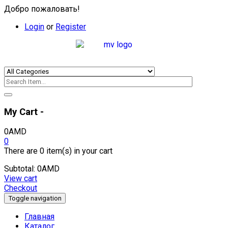
Добро пожаловать!
Login
or
Register
My Cart -
0
AMD
0
There are
0 item(s)
in your cart
Subtotal:
0
AMD
View cart
Checkout
Toggle navigation
Главная
Каталог