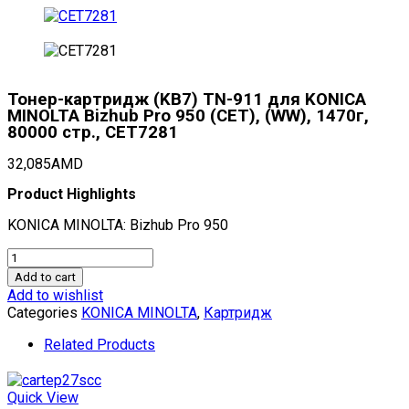
Тонер-картридж (KB7) TN-911 для KONICA
MINOLTA Bizhub Pro 950 (CET), (WW), 1470г,
80000 стр., CET7281
32,085
AMD
Product Highlights
KONICA MINOLTA: Bizhub Pro 950
Тонер-
картридж
Add to cart
(KB7)
Add to wishlist
TN-
Categories
KONICA MINOLTA
,
Картридж
911
для
Related Products
KONICA
MINOLTA
Bizhub
Quick View