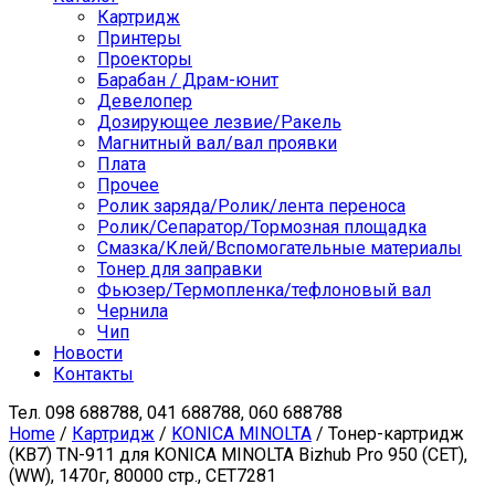
Картридж
Принтеры
Проекторы
Барабан / Драм-юнит
Девелопер
Дозирующее лезвие/Ракель
Магнитный вал/вал проявки
Плата
Прочее
Ролик заряда/Ролик/лента переноса
Ролик/Сепаратор/Тормозная площадка
Смазка/Клей/Вспомогательные материалы
Тонер для заправки
Фьюзер/Термопленка/тефлоновый вал
Чернила
Чип
Новости
Контакты
Тел.
098 688788, 041 688788, 060 688788
Home
/
Картридж
/
KONICA MINOLTA
/ Тонер-картридж
(KB7) TN-911 для KONICA MINOLTA Bizhub Pro 950 (CET),
(WW), 1470г, 80000 стр., CET7281