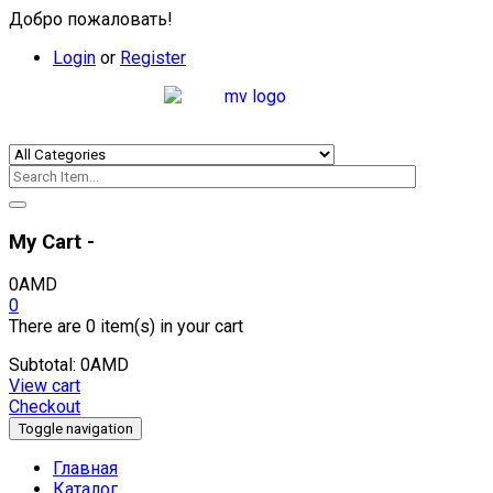
Добро пожаловать!
Login
or
Register
My Cart -
0
AMD
0
There are
0 item(s)
in your cart
Subtotal:
0
AMD
View cart
Checkout
Toggle navigation
Главная
Каталог