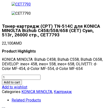
Тонер-картридж (CPT) TN-514C для KONICA
MINOLTA Bizhub C458/558/658 (CET) Cyan,
513г, 26000 стр., CET7793
22,100
AMD
Product Highlights
KONICA MINOLTA: Bizhub C458, Bizhub C558, Bizhub C658,
DEVELOP: ineo+ 458, ineo+ 558, ineo+ 658, OLIVETTI: d-
Color MF-454, d-Color MF-554, d-Color MF-654
Тонер-
картридж
Add to cart
(CPT)
Add to wishlist
TN-
Categories
KONICA MINOLTA
,
Картридж
514C
для
Related Products
KONICA