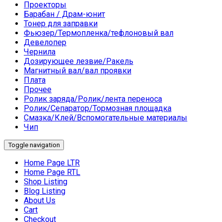
Проекторы
Барабан / Драм-юнит
Тонер для заправки
Фьюзер/Термопленка/тефлоновый вал
Девелопер
Чернила
Дозирующее лезвие/Ракель
Магнитный вал/вал проявки
Плата
Прочее
Ролик заряда/Ролик/лента переноса
Ролик/Сепаратор/Тормозная площадка
Смазка/Клей/Вспомогательные материалы
Чип
Toggle navigation
Home Page LTR
Home Page RTL
Shop Listing
Blog Listing
About Us
Cart
Checkout