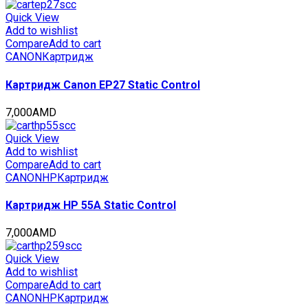
MINOLTA
Bizhub
Quick View
C458/558/658
Add to wishlist
(CET)
Compare
Add to cart
Cyan,
CANON
Картридж
513г,
26000
Картридж Canon EP27 Static Control
стр.,
CET7793
7,000
AMD
quantity
Quick View
Add to wishlist
Compare
Add to cart
CANON
HP
Картридж
Картридж HP 55A Static Control
7,000
AMD
Quick View
Add to wishlist
Compare
Add to cart
CANON
HP
Картридж