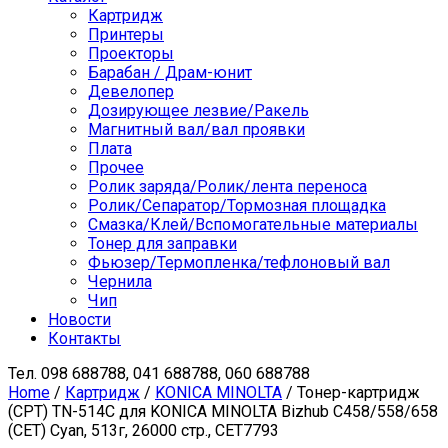
Картридж
Принтеры
Проекторы
Барабан / Драм-юнит
Девелопер
Дозирующее лезвие/Ракель
Магнитный вал/вал проявки
Плата
Прочее
Ролик заряда/Ролик/лента переноса
Ролик/Сепаратор/Тормозная площадка
Смазка/Клей/Вспомогательные материалы
Тонер для заправки
Фьюзер/Термопленка/тефлоновый вал
Чернила
Чип
Новости
Контакты
Тел.
098 688788, 041 688788, 060 688788
Home
/
Картридж
/
KONICA MINOLTA
/ Тонер-картридж
(CPT) TN-514C для KONICA MINOLTA Bizhub C458/558/658
(CET) Cyan, 513г, 26000 стр., CET7793