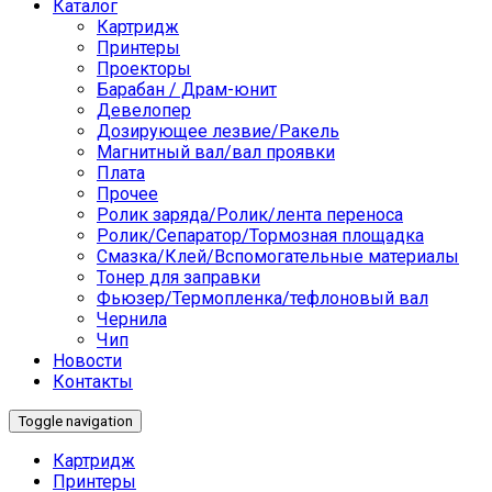
Каталог
Картридж
Принтеры
Проекторы
Барабан / Драм-юнит
Девелопер
Дозирующее лезвие/Ракель
Магнитный вал/вал проявки
Плата
Прочее
Ролик заряда/Ролик/лента переноса
Ролик/Сепаратор/Тормозная площадка
Смазка/Клей/Вспомогательные материалы
Тонер для заправки
Фьюзер/Термопленка/тефлоновый вал
Чернила
Чип
Новости
Контакты
Toggle navigation
Картридж
Принтеры