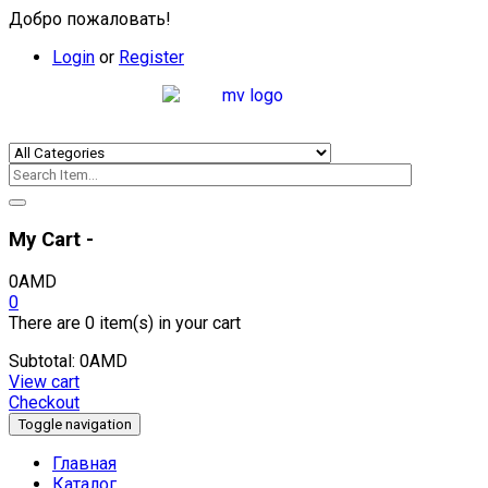
Добро пожаловать!
Login
or
Register
My Cart -
0
AMD
0
There are
0 item(s)
in your cart
Subtotal:
0
AMD
View cart
Checkout
Toggle navigation
Главная
Каталог