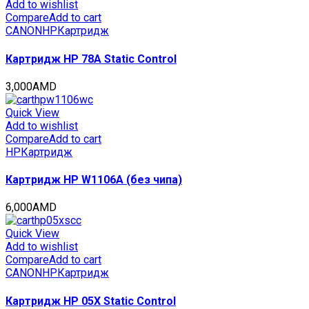
(CET)
Add to wishlist
Black,
Compare
Add to cart
330г,
CANON
HP
Картридж
23600
стр.,
Картридж HP 78A Static Control
CET141605
quantity
3,000
AMD
Quick View
Add to wishlist
Compare
Add to cart
HP
Картридж
Картридж HP W1106A (без чипа)
6,000
AMD
Quick View
Add to wishlist
Compare
Add to cart
CANON
HP
Картридж
Картридж HP 05X Static Control