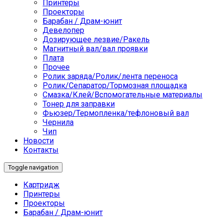
Принтеры
Проекторы
Барабан / Драм-юнит
Девелопер
Дозирующее лезвие/Ракель
Магнитный вал/вал проявки
Плата
Прочее
Ролик заряда/Ролик/лента переноса
Ролик/Сепаратор/Тормозная площадка
Смазка/Клей/Вспомогательные материалы
Тонер для заправки
Фьюзер/Термопленка/тефлоновый вал
Чернила
Чип
Новости
Контакты
Toggle navigation
Картридж
Принтеры
Проекторы
Барабан / Драм-юнит