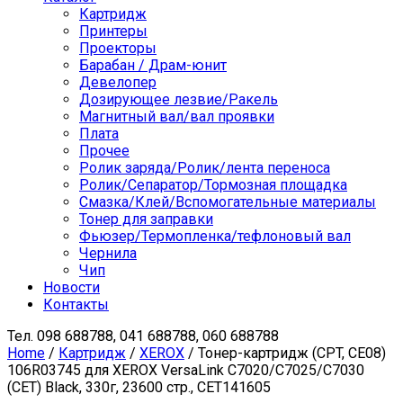
Картридж
Принтеры
Проекторы
Барабан / Драм-юнит
Девелопер
Дозирующее лезвие/Ракель
Магнитный вал/вал проявки
Плата
Прочее
Ролик заряда/Ролик/лента переноса
Ролик/Сепаратор/Тормозная площадка
Смазка/Клей/Вспомогательные материалы
Тонер для заправки
Фьюзер/Термопленка/тефлоновый вал
Чернила
Чип
Новости
Контакты
Тел.
098 688788, 041 688788, 060 688788
Home
/
Картридж
/
XEROX
/ Тонер-картридж (CPT, CE08)
106R03745 для XEROX VersaLink C7020/C7025/C7030
(CET) Black, 330г, 23600 стр., CET141605