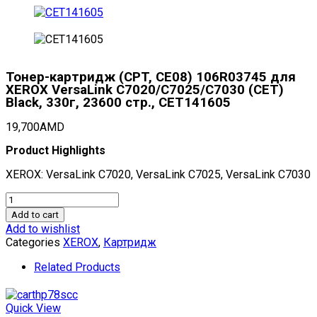
Тонер-картридж (CPT, CE08) 106R03745 для
XEROX VersaLink C7020/C7025/C7030 (CET)
Black, 330г, 23600 стр., CET141605
19,700
AMD
Product Highlights
XEROX: VersaLink C7020, VersaLink C7025, VersaLink C7030
Тонер-
картридж
Add to cart
(CPT,
Add to wishlist
CE08)
Categories
XEROX
,
Картридж
106R03745
для
Related Products
XEROX
VersaLink
C7020/C7025/C7030
Quick View