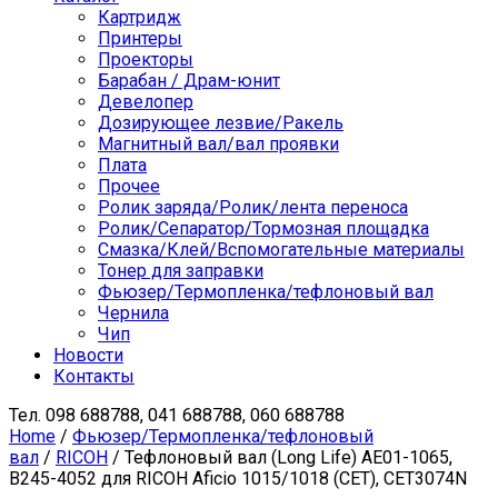
Картридж
Принтеры
Проекторы
Барабан / Драм-юнит
Девелопер
Дозирующее лезвие/Ракель
Магнитный вал/вал проявки
Плата
Прочее
Ролик заряда/Ролик/лента переноса
Ролик/Сепаратор/Тормозная площадка
Смазка/Клей/Вспомогательные материалы
Тонер для заправки
Фьюзер/Термопленка/тефлоновый вал
Чернила
Чип
Новости
Контакты
Тел.
098 688788, 041 688788, 060 688788
Home
/
Фьюзер/Термопленка/тефлоновый
вал
/
RICOH
/ Тефлоновый вал (Long Life) AE01-1065,
B245-4052 для RICOH Aficio 1015/1018 (CET), CET3074N