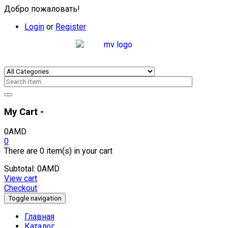
Добро пожаловать!
Login
or
Register
My Cart -
0
AMD
0
There are
0 item(s)
in your cart
Subtotal:
0
AMD
View cart
Checkout
Toggle navigation
Главная
Каталог