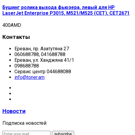
Бушинг ролика выхода фьюзера, левый для HP
LaserJet Enterprise P3015, M521/M525 (CET), CET2671
400
AMD
Контакты
Ереван, пр. Азатутяна 27
060688788, 041688788
Ереван, ул. Ханджяна 41/1
098688788
Сервис центр 044688088
info@toner.am
Новости
Подписка новостей