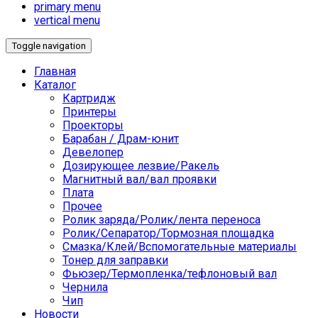
primary menu
vertical menu
Toggle navigation
Главная
Каталог
Картридж
Принтеры
Проекторы
Барабан / Драм-юнит
Девелопер
Дозирующее лезвие/Ракель
Магнитный вал/вал проявки
Плата
Прочее
Ролик заряда/Ролик/лента переноса
Ролик/Сепаратор/Тормозная площадка
Смазка/Клей/Вспомогательные материалы
Тонер для заправки
Фьюзер/Термопленка/тефлоновый вал
Чернила
Чип
Новости