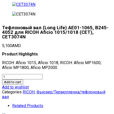
Тефлоновый вал (Long Life) AE01-1065, B245-
4052 для RICOH Aficio 1015/1018 (CET),
CET3074N
5,100
AMD
Product Highlights
RICOH: Aficio 1015, Aficio 1018, RICOH: Aficio MP1600,
Aficio MP1800, Aficio MP2000
Тефлоновый
вал
Add to cart
(Long
Add to wishlist
Life)
Categories
RICOH
,
Фьюзер/Термопленка/тефлоновый
AE01-
вал
1065,
B245-
Related Products
4052