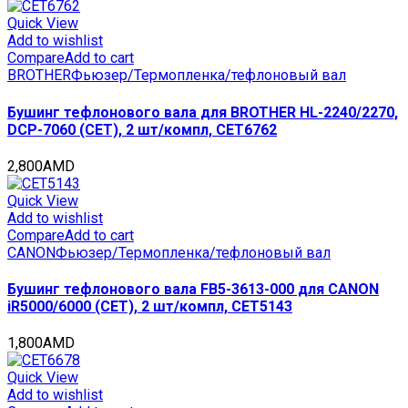
для
RICOH
Quick View
Aficio
Add to wishlist
1015/1018
Compare
Add to cart
(CET),
BROTHER
Фьюзер/Термопленка/тефлоновый вал
CET3074N
quantity
Бушинг тефлонового вала для BROTHER HL-2240/2270,
DCP-7060 (CET), 2 шт/компл, CET6762
2,800
AMD
Quick View
Add to wishlist
Compare
Add to cart
CANON
Фьюзер/Термопленка/тефлоновый вал
Бушинг тефлонового вала FB5-3613-000 для CANON
iR5000/6000 (CET), 2 шт/компл, CET5143
1,800
AMD
Quick View
Add to wishlist