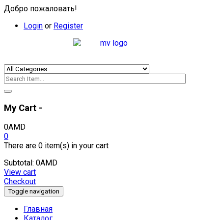
Добро пожаловать!
Login
or
Register
My Cart -
0
AMD
0
There are
0 item(s)
in your cart
Subtotal:
0
AMD
View cart
Checkout
Toggle navigation
Главная
Каталог