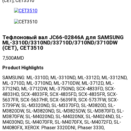
(CET), CET3510
Тефлоновый вал JC66-02846A для SAMSUNG
ML-3310D/3310ND/33710D/3710ND/3710DW
(CET), CET3510
7,500
AMD
Product Highlights
SAMSUNG: ML-3310D, ML-3310ND, ML-3312D, ML-3312ND,
ML-3710D, ML-3710ND, ML-3710DW, ML-3712D, ML-
3712ND, ML-3712DW, ML-3750ND, SCX-4833FD, SCX-
4833HD, SCX-4833FR, SCX-4835FD, SCX-4835FR, SCX-
5637FR, SCX-5637HR, SCX-5639FR, SCX-5737FW, SCX-
5739FW, SL-M3320ND, SL-M3370FD, SL-M3820D, SL-
M3820DW, SL-M3820ND, SL-M3825DW, SL-M3870FD, SL-
M3870FW, SL-M4020ND, SL-M4020NX, SL-M4024ND, SL-
M4030ND, SL-M4070FR, SL-M4070FX, SL-M4072FD, SL-
M4080FX, XEROX: Phaser 3320DNI, Phaser 3330,