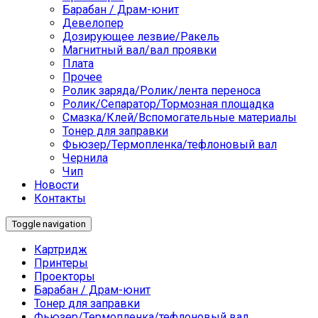
Барабан / Драм-юнит
Девелопер
Дозирующее лезвие/Ракель
Магнитный вал/вал проявки
Плата
Прочее
Ролик заряда/Ролик/лента переноса
Ролик/Сепаратор/Тормозная площадка
Смазка/Клей/Вспомогательные материалы
Тонер для заправки
Фьюзер/Термопленка/тефлоновый вал
Чернила
Чип
Новости
Контакты
Toggle navigation
Картридж
Принтеры
Проекторы
Барабан / Драм-юнит
Тонер для заправки
Фьюзер/Термопленка/тефлоновый вал