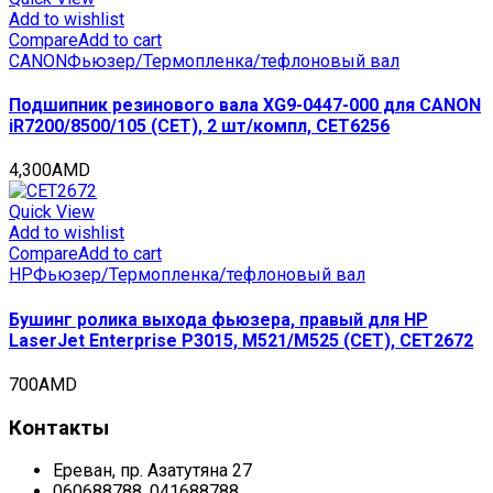
Add to wishlist
Compare
Add to cart
CANON
Фьюзер/Термопленка/тефлоновый вал
Подшипник резинового вала XG9-0447-000 для CANON
iR7200/8500/105 (CET), 2 шт/компл, CET6256
4,300
AMD
Quick View
Add to wishlist
Compare
Add to cart
HP
Фьюзер/Термопленка/тефлоновый вал
Бушинг ролика выхода фьюзера, правый для HP
LaserJet Enterprise P3015, M521/M525 (CET), CET2672
700
AMD
Контакты
Ереван, пр. Азатутяна 27
060688788, 041688788