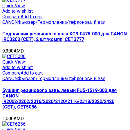
Quick View
Add to wishlist
Compare
Add to cart
CANON
Фьюзер/Термопленка/тефлоновый вал
Подшипник резинового вала XG9-0478-000 для CANON
iRC3200 (CET), 2 шт/компл, CET3777
9,300
AMD
Quick View
Add to wishlist
Compare
Add to cart
CANON
Фьюзер/Термопленка/тефлоновый вал
Бушинг резинового вала, левый FU5-1519-000 для
CANON
iR2002/2202/2016/2020/2120/2116/2318/2320/2420
(CET), CET5086
1,000
AMD
Quick View