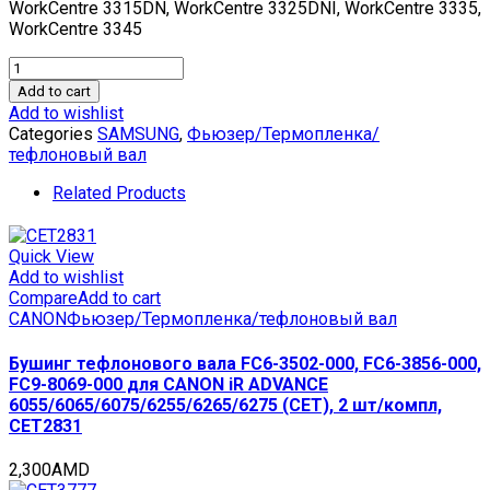
WorkCentre 3315DN, WorkCentre 3325DNI, WorkCentre 3335,
WorkCentre 3345
Тефлоновый
вал
Add to cart
JC66-
Add to wishlist
02846A
Categories
SAMSUNG
,
Фьюзер/Термопленка/
для
тефлоновый вал
SAMSUNG
ML-
Related Products
3310D/3310ND/33710D/3710ND/3710DW
(CET),
CET3510
Quick View
quantity
Add to wishlist
Compare
Add to cart
CANON
Фьюзер/Термопленка/тефлоновый вал
Бушинг тефлонового вала FC6-3502-000, FC6-3856-000,
FC9-8069-000 для CANON iR ADVANCE
6055/6065/6075/6255/6265/6275 (CET), 2 шт/компл,
CET2831
2,300
AMD