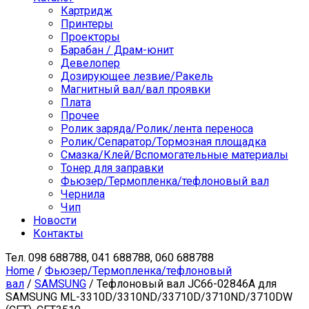
Картридж
Принтеры
Проекторы
Барабан / Драм-юнит
Девелопер
Дозирующее лезвие/Ракель
Магнитный вал/вал проявки
Плата
Прочее
Ролик заряда/Ролик/лента переноса
Ролик/Сепаратор/Тормозная площадка
Смазка/Клей/Вспомогательные материалы
Тонер для заправки
Фьюзер/Термопленка/тефлоновый вал
Чернила
Чип
Новости
Контакты
Тел.
098 688788, 041 688788, 060 688788
Home
/
Фьюзер/Термопленка/тефлоновый
вал
/
SAMSUNG
/ Тефлоновый вал JC66-02846A для
SAMSUNG ML-3310D/3310ND/33710D/3710ND/3710DW