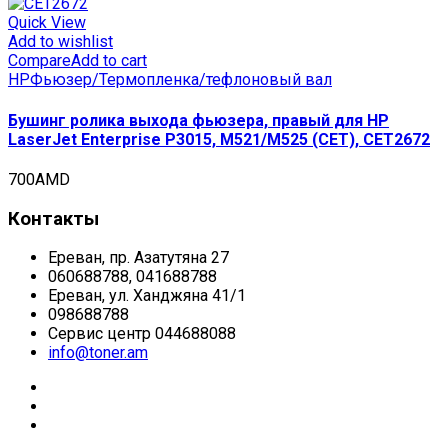
Quick View
Add to wishlist
Compare
Add to cart
HP
Фьюзер/Термопленка/тефлоновый вал
Бушинг ролика выхода фьюзера, правый для HP
LaserJet Enterprise P3015, M521/M525 (CET), CET2672
700
AMD
Контакты
Ереван, пр. Азатутяна 27
060688788, 041688788
Ереван, ул. Ханджяна 41/1
098688788
Сервис центр 044688088
info@toner.am