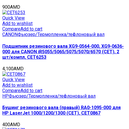
900
AMD
Quick View
Add to wishlist
Compare
Add to cart
CANON
Фьюзер/Термопленка/тефлоновый вал
Подшипник резинового вала XG9-0564-000, XG9-0636-
000 для CANON iR5055/5065/5075/5070/6570 (CET), 2
шт/компл, CET6253
4,100
AMD
Quick View
Add to wishlist
Compare
Add to cart
HP
Фьюзер/Термопленка/тефлоновый вал
Бушинг резинового вала (правый) RA0-1095-000 для
HP LaserJet 1000/1200/1300 (CET), CET0867
400
AMD