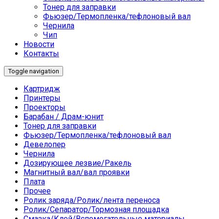
Тонер для заправки
Фьюзер/Термопленка/тефлоновый вал
Чернила
Чип
Новости
Контакты
Toggle navigation
Картридж
Принтеры
Проекторы
Барабан / Драм-юнит
Тонер для заправки
Фьюзер/Термопленка/тефлоновый вал
Девелопер
Чернила
Дозирующее лезвие/Ракель
Магнитный вал/вал проявки
Плата
Прочее
Ролик заряда/Ролик/лента переноса
Ролик/Сепаратор/Тормозная площадка
Смазка/Клей/Вспомогательные материалы