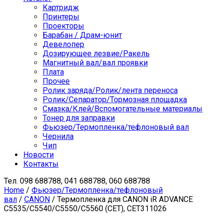
Картридж
Принтеры
Проекторы
Барабан / Драм-юнит
Девелопер
Дозирующее лезвие/Ракель
Магнитный вал/вал проявки
Плата
Прочее
Ролик заряда/Ролик/лента переноса
Ролик/Сепаратор/Тормозная площадка
Смазка/Клей/Вспомогательные материалы
Тонер для заправки
Фьюзер/Термопленка/тефлоновый вал
Чернила
Чип
Новости
Контакты
Тел.
098 688788, 041 688788, 060 688788
Home
/
Фьюзер/Термопленка/тефлоновый
вал
/
CANON
/ Термопленка для CANON iR ADVANCE
C5535/C5540/C5550/C5560 (CET), CET311026