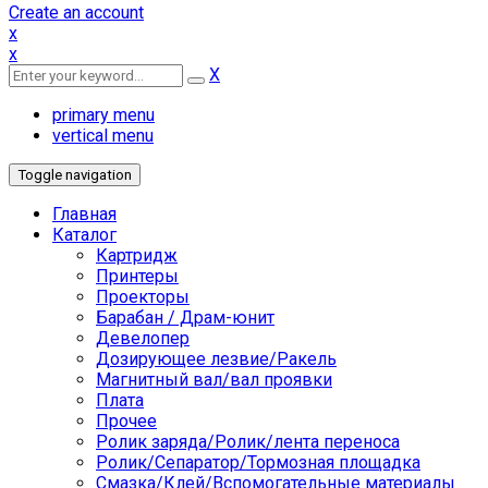
Create an account
x
x
X
primary menu
vertical menu
Toggle navigation
Главная
Каталог
Картридж
Принтеры
Проекторы
Барабан / Драм-юнит
Девелопер
Дозирующее лезвие/Ракель
Магнитный вал/вал проявки
Плата
Прочее
Ролик заряда/Ролик/лента переноса
Ролик/Сепаратор/Тормозная площадка
Смазка/Клей/Вспомогательные материалы