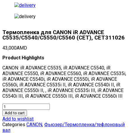
Термопленка для CANON iR ADVANCE
C5535/C5540/C5550/C5560 (CET), CET311026
43,000
AMD
Product Highlights
CANON: iR ADVANCE C5535, iR ADVANCE C5540, iR
ADVANCE C5550, iR ADVANCE C5560, iR ADVANCE C5535i,
iR ADVANCE C5540i, iR ADVANCE C5550i, iR ADVANCE
C5560i, iR ADVANCE C5535i II, iR ADVANCE C5540i II, iR
ADVANCE C5550i II, , iR ADVANCE C5535i III, iR ADVANCE
C5540i III, iR ADVANCE C5550i III, iR ADVANCE C5560i III
Термопленка
для
Add to cart
CANON
Add to wishlist
iR
Categories
CANON
,
Фьюзер/Термопленка/тефлоновый
ADVANCE
вал