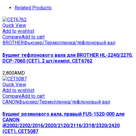
C5535/C5540/C5550/C5560
(CET),
Related Products
CET311026
quantity
Quick View
Add to wishlist
Compare
Add to cart
BROTHER
Фьюзер/Термопленка/тефлоновый вал
Бушинг тефлонового вала для BROTHER HL-2240/2270,
DCP-7060 (CET), 2 шт/компл, CET6762
2,800
AMD
Quick View
Add to wishlist
Compare
Add to cart
CANON
Фьюзер/Термопленка/тефлоновый вал
Бушинг резинового вала, правый FU5-1520-000 для
CANON
iR2002/2202/2016/2020/2120/2116/2318/2320/2420
(CET), CET5087