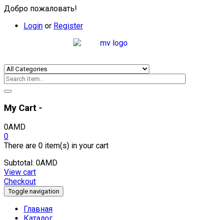
Добро пожаловать!
Login
or
Register
My Cart -
0
AMD
0
There are
0 item(s)
in your cart
Subtotal:
0
AMD
View cart
Checkout
Toggle navigation
Главная
Каталог