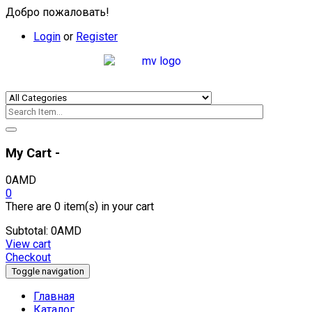
Добро пожаловать!
Login
or
Register
My Cart -
0
AMD
0
There are
0 item(s)
in your cart
Subtotal:
0
AMD
View cart
Checkout
Toggle navigation
Главная
Каталог