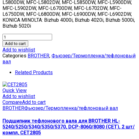
L5800DW, MFC-L5802DW, MFC-L5850DW, MFC-L5900DW,
MFC-L5902DW, MFC-L6700DW, MFC-L6702DW, MFC-
L6750DW, MFC-L6800DW, MFC-L6900DW, MFC-L6902DW,
KONICA MINOLTA: Bizhub 4000i, Bizhub 4020i, Bizhub 5000i,
Bizhub 5020i
Термистор
основной
Add to cart
для
Add to wishlist
BROTHER
Categories
BROTHER
,
Фьюзер/Термопленка/тефлоновый
HL-
вал
L5100DN/5000D,
DCP-
Related Products
L5500DN,
MFC-
L6900DW/5700DN
Quick View
(CET),
Add to wishlist
CET531001
Compare
Add to cart
quantity
BROTHER
Фьюзер/Термопленка/тефлоновый вал
Подшипник тефлонового вала для BROTHER HL-
5240/5250/5340/5350/5370, DCP-8060/8080 (CET), 2 шт/
компл, CET2805