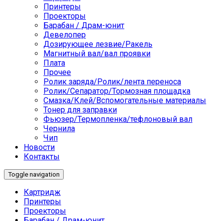
Принтеры
Проекторы
Барабан / Драм-юнит
Девелопер
Дозирующее лезвие/Ракель
Магнитный вал/вал проявки
Плата
Прочее
Ролик заряда/Ролик/лента переноса
Ролик/Сепаратор/Тормозная площадка
Смазка/Клей/Вспомогательные материалы
Тонер для заправки
Фьюзер/Термопленка/тефлоновый вал
Чернила
Чип
Новости
Контакты
Toggle navigation
Картридж
Принтеры
Проекторы
Барабан / Драм-юнит