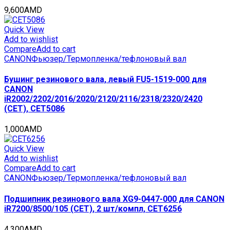
9,600
AMD
Quick View
Add to wishlist
Compare
Add to cart
CANON
Фьюзер/Термопленка/тефлоновый вал
Бушинг резинового вала, левый FU5-1519-000 для
CANON
iR2002/2202/2016/2020/2120/2116/2318/2320/2420
(CET), CET5086
1,000
AMD
Quick View
Add to wishlist
Compare
Add to cart
CANON
Фьюзер/Термопленка/тефлоновый вал
Подшипник резинового вала XG9-0447-000 для CANON
iR7200/8500/105 (CET), 2 шт/компл, CET6256
4,300
AMD