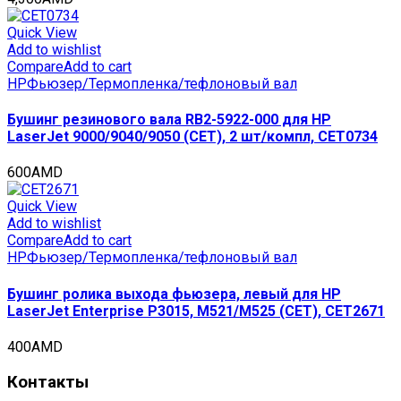
Quick View
Add to wishlist
Compare
Add to cart
HP
Фьюзер/Термопленка/тефлоновый вал
Бушинг резинового вала RB2-5922-000 для HP
LaserJet 9000/9040/9050 (CET), 2 шт/компл, CET0734
600
AMD
Quick View
Add to wishlist
Compare
Add to cart
HP
Фьюзер/Термопленка/тефлоновый вал
Бушинг ролика выхода фьюзера, левый для HP
LaserJet Enterprise P3015, M521/M525 (CET), CET2671
400
AMD
Контакты