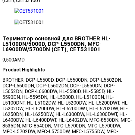
(CET), CET531001
Термистор основной для BROTHER HL-
L5100DN/5000D, DCP-L5500DN, MFC-
L6900DW/5700DN (CET), CET531001
9,500
AMD
Product Highlights
BROTHER: DCP-L5500D, DCP-L5500DN, DCP-L5502DN,
DCP-L5600DN, DCP-L5602DN, DCP-L5650DN, DCP-
L5652DN, DCP-L6600DW, HL-5580D, HL-5585D, HL-
5590DN, HL-5595DN, HL-L5000D, HL-L5100DN, HL-
L5100DNT, HL-L5102DW, HL-L5200DW, HL-L5200DWT, HL-
L5202DW, HL-L6200DW, HL-L6200DWT, HL-L6202DW, HL-
L6250DN, HL-L6250DW, HL-L6300DW, HL-L6300DWT, HL-
L6400DW, HL-L6400DWT, HL-L6402DW, MFC-8530DN, MFC-
8535DN, MFC-8540DN, MFC-L5700DN, MFC-L5700DW,
MFC-L5702DW, MFC-L5750DW, MFC-L5755DW, MFC-