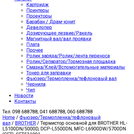
Картридж
Принтеры
Проекторы
Барабан / Драм-юнит
Девелопер
Дозирующее лезвие/Ракель
Магнитный вал/вал проявки
Плата
Прочее
Ролик заряда/Ролик/лента переноса
Ролик/Сепаратор/Тормозная площадка
Смазка/Клей/Вспомогательные материалы
Тонер для заправки
Фьюзер/Термопленка/тефлоновый вал
Чернила
Чип
Новости
Контакты
Тел.
098 688788, 041 688788, 060 688788
Home
/
Фьюзер/Термопленка/тефлоновый
вал
/
BROTHER
/ Термистор основной для BROTHER HL-
L5100DN/5000D, DCP-L5500DN, MFC-L6900DW/5700DN