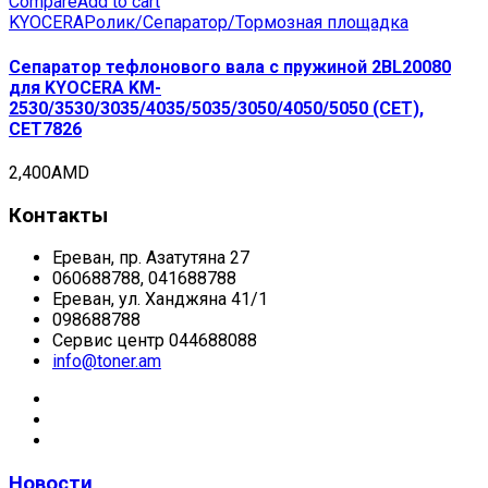
Compare
Add to cart
KYOCERA
Ролик/Сепаратор/Тормозная площадка
Сепаратор тефлонового вала с пружиной 2BL20080
для KYOCERA KM-
2530/3530/3035/4035/5035/3050/4050/5050 (CET),
CET7826
2,400
AMD
Контакты
Ереван, пр. Азатутяна 27
060688788, 041688788
Ереван, ул. Ханджяна 41/1
098688788
Сервис центр 044688088
info@toner.am
Новости