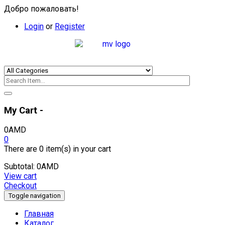
Добро пожаловать!
Login
or
Register
My Cart -
0
AMD
0
There are
0 item(s)
in your cart
Subtotal:
0
AMD
View cart
Checkout
Toggle navigation
Главная
Каталог