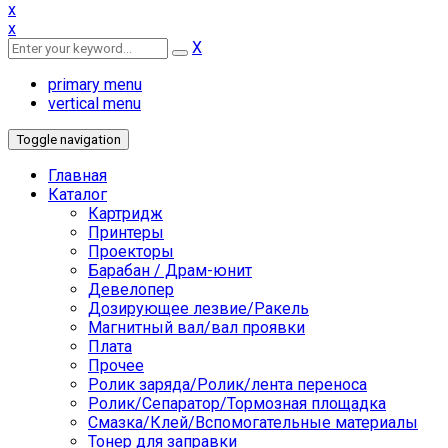
x
x
X
primary menu
vertical menu
Toggle navigation
Главная
Каталог
Картридж
Принтеры
Проекторы
Барабан / Драм-юнит
Девелопер
Дозирующее лезвие/Ракель
Магнитный вал/вал проявки
Плата
Прочее
Ролик заряда/Ролик/лента переноса
Ролик/Сепаратор/Тормозная площадка
Смазка/Клей/Вспомогательные материалы
Тонер для заправки