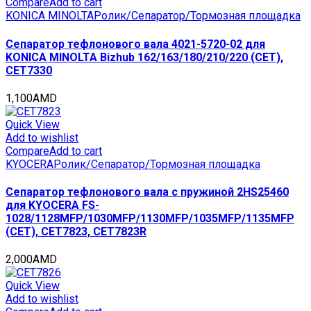
Compare
Add to cart
KONICA MINOLTA
Ролик/Сепаратор/Тормозная площадка
Сепаратор тефлонового вала 4021-5720-02 для
KONICA MINOLTA Bizhub 162/163/180/210/220 (CET),
CET7330
1,100
AMD
Quick View
Add to wishlist
Compare
Add to cart
KYOCERA
Ролик/Сепаратор/Тормозная площадка
Сепаратор тефлонового вала с пружиной 2HS25460
для KYOCERA FS-
1028/1128MFP/1030MFP/1130MFP/1035MFP/1135MFP
(CET), CET7823, CET7823R
2,000
AMD
Quick View
Add to wishlist