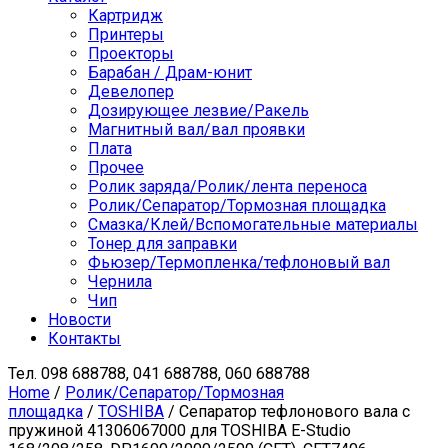
Картридж
Принтеры
Проекторы
Барабан / Драм-юнит
Девелопер
Дозирующее лезвие/Ракель
Магнитный вал/вал проявки
Плата
Прочее
Ролик заряда/Ролик/лента переноса
Ролик/Сепаратор/Тормозная площадка
Смазка/Клей/Вспомогательные материалы
Тонер для заправки
Фьюзер/Термопленка/тефлоновый вал
Чернила
Чип
Новости
Контакты
Тел.
098 688788, 041 688788, 060 688788
Home
/
Ролик/Сепаратор/Тормозная
площадка
/
TOSHIBA
/ Сепаратор тефлонового вала с
пружиной 41306067000 для TOSHIBA E-Studio