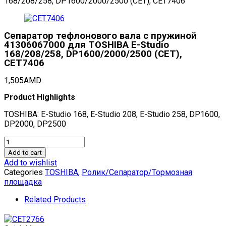
168/208/258, DP1600/2000/2500 (CET), CET7406
Сепаратор тефлонового вала с пружиной
41306067000 для TOSHIBA E-Studio
168/208/258, DP1600/2000/2500 (CET),
CET7406
1,505
AMD
Product Highlights
TOSHIBA: E-Studio 168, E-Studio 208, E-Studio 258, DP1600,
DP2000, DP2500
Сепаратор
тефлонового
Add to cart
вала
Add to wishlist
с
Categories
TOSHIBA
,
Ролик/Сепаратор/Тормозная
пружиной
площадка
41306067000
для
Related Products
TOSHIBA
E-