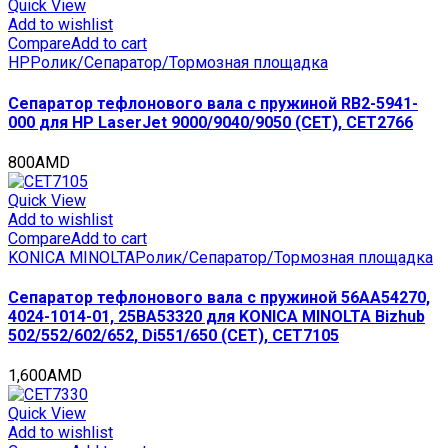
Studio
Quick View
168/208/258,
Add to wishlist
DP1600/2000/2500
Compare
Add to cart
(CET),
HP
Ролик/Сепаратор/Тормозная площадка
CET7406
quantity
Сепаратор тефлонового вала с пружиной RB2-5941-
000 для HP LaserJet 9000/9040/9050 (CET), CET2766
800
AMD
Quick View
Add to wishlist
Compare
Add to cart
KONICA MINOLTA
Ролик/Сепаратор/Тормозная площадка
Сепаратор тефлонового вала с пружиной 56AA54270,
4024-1014-01, 25BA53320 для KONICA MINOLTA Bizhub
502/552/602/652, Di551/650 (CET), CET7105
1,600
AMD
Quick View
Add to wishlist