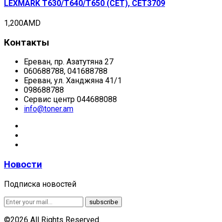
LEXMARK T630/T640/T650 (CET), CET3709
1,200
AMD
Контакты
Ереван, пр. Азатутяна 27
060688788, 041688788
Ереван, ул. Ханджяна 41/1
098688788
Сервис центр 044688088
info@toner.am
Новости
Подписка новостей
©2026 All Rights Reserved.