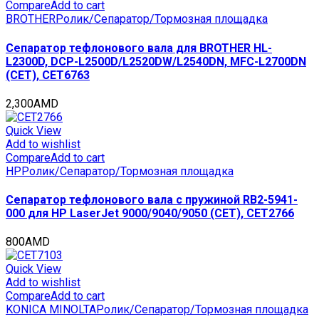
Compare
Add to cart
BROTHER
Ролик/Сепаратор/Тормозная площадка
Сепаратор тефлонового вала для BROTHER HL-
L2300D, DCP-L2500D/L2520DW/L2540DN, MFC-L2700DN
(CET), CET6763
2,300
AMD
Quick View
Add to wishlist
Compare
Add to cart
HP
Ролик/Сепаратор/Тормозная площадка
Сепаратор тефлонового вала с пружиной RB2-5941-
000 для HP LaserJet 9000/9040/9050 (CET), CET2766
800
AMD
Quick View
Add to wishlist
Compare
Add to cart
KONICA MINOLTA
Ролик/Сепаратор/Тормозная площадка