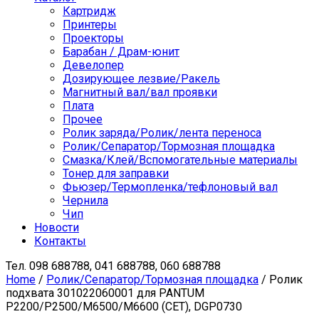
Картридж
Принтеры
Проекторы
Барабан / Драм-юнит
Девелопер
Дозирующее лезвие/Ракель
Магнитный вал/вал проявки
Плата
Прочее
Ролик заряда/Ролик/лента переноса
Ролик/Сепаратор/Тормозная площадка
Смазка/Клей/Вспомогательные материалы
Тонер для заправки
Фьюзер/Термопленка/тефлоновый вал
Чернила
Чип
Новости
Контакты
Тел.
098 688788, 041 688788, 060 688788
Home
/
Ролик/Сепаратор/Тормозная площадка
/ Ролик
подхвата 301022060001 для PANTUM
P2200/P2500/M6500/M6600 (CET), DGP0730