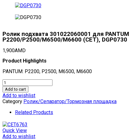
Ролик подхвата 301022060001 для PANTUM
P2200/P2500/M6500/M6600 (CET), DGP0730
1,900
AMD
Product Highlights
PANTUM: P2200, P2500, M6500, M6600
Ролик
подхвата
Add to cart
301022060001
Add to wishlist
для
Category
Ролик/Сепаратор/Тормозная площадка
PANTUM
P2200/P2500/M6500/M6600
Related Products
(CET),
DGP0730
quantity
Quick View
Add to wishlist