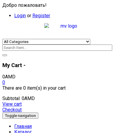
Добро пожаловать!
Login
or
Register
My Cart -
0
AMD
0
There are
0 item(s)
in your cart
Subtotal:
0
AMD
View cart
Checkout
Toggle navigation
Главная
Каталог