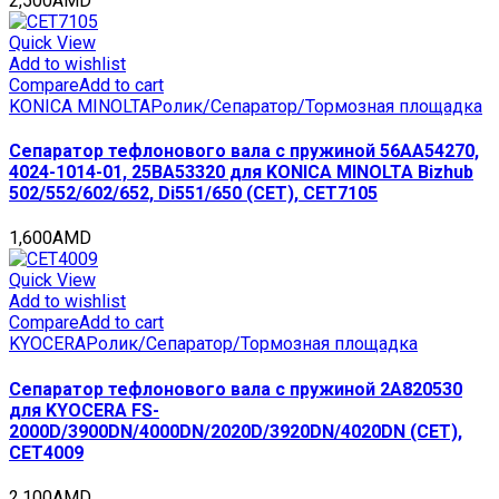
2,500
AMD
CET2635
quantity
Quick View
Add to wishlist
Compare
Add to cart
KONICA MINOLTA
Ролик/Сепаратор/Тормозная площадка
Сепаратор тефлонового вала с пружиной 56AA54270,
4024-1014-01, 25BA53320 для KONICA MINOLTA Bizhub
502/552/602/652, Di551/650 (CET), CET7105
1,600
AMD
Quick View
Add to wishlist
Compare
Add to cart
KYOCERA
Ролик/Сепаратор/Тормозная площадка
Сепаратор тефлонового вала с пружиной 2A820530
для KYOCERA FS-
2000D/3900DN/4000DN/2020D/3920DN/4020DN (CET),
CET4009
2,100
AMD