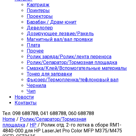
Картридж
Принтеры
Проекторы
Барабан / Драм-юнит
Девелопер
Дозирующее лезвие/Ракель
Магнитный вал/вал проявки
Плата
Прочее
Ролик заряда/Ролик/лента переноса
Ролик/Сепаратор/Тормозная площадка
Смазка/Клей/Вспомогательные материалы
Тонер для заправки
Фьюзер/Термопленка/тефлоновый вал
Чернила
Чип
Новости
Контакты
Тел.
098 688788, 041 688788, 060 688788
Home
/
Ролик/Сепаратор/Тормозная
площадка
/
HP
/ Ролик отд. 2-го лотка в сборе RM1-
4840-000 для HP LaserJet Pro Color MFP M375/M475