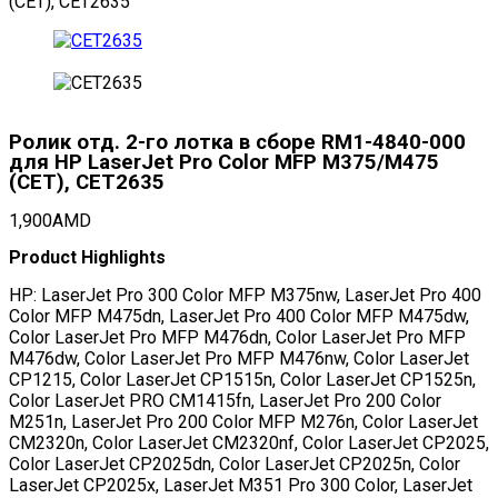
(CET), CET2635
Ролик отд. 2-го лотка в сборе RM1-4840-000
для HP LaserJet Pro Color MFP M375/M475
(CET), CET2635
1,900
AMD
Product Highlights
HP: LaserJet Pro 300 Color MFP M375nw, LaserJet Pro 400
Color MFP M475dn, LaserJet Pro 400 Color MFP M475dw,
Color LaserJet Pro MFP M476dn, Color LaserJet Pro MFP
M476dw, Color LaserJet Pro MFP M476nw, Color LaserJet
CP1215, Color LaserJet CP1515n, Color LaserJet CP1525n,
Color LaserJet PRO CM1415fn, LaserJet Pro 200 Color
M251n, LaserJet Pro 200 Color MFP M276n, Color LaserJet
CM2320n, Color LaserJet CM2320nf, Color LaserJet CP2025,
Color LaserJet CP2025dn, Color LaserJet CP2025n, Color
LaserJet CP2025x, LaserJet M351 Pro 300 Color, LaserJet