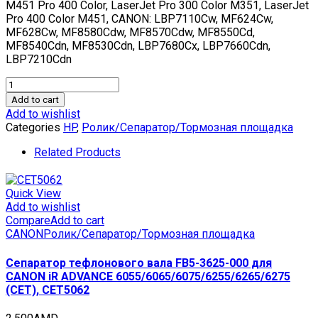
M451 Pro 400 Color, LaserJet Pro 300 Color M351, LaserJet
Pro 400 Color M451, CANON: LBP7110Cw, MF624Cw,
MF628Cw, MF8580Cdw, MF8570Cdw, MF8550Cd,
MF8540Cdn, MF8530Cdn, LBP7680Cx, LBP7660Cdn,
LBP7210Cdn
Ролик
отд.
Add to cart
2-
Add to wishlist
го
Categories
HP
,
Ролик/Сепаратор/Тормозная площадка
лотка
в
Related Products
сборе
RM1-
4840-
Quick View
000
Add to wishlist
для
Compare
Add to cart
HP
CANON
Ролик/Сепаратор/Тормозная площадка
LaserJet
Pro
Сепаратор тефлонового вала FB5-3625-000 для
Color
CANON iR ADVANCE 6055/6065/6075/6255/6265/6275
MFP
(CET), CET5062
M375/M475
(CET),