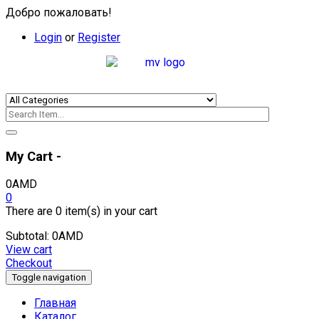
Добро пожаловать!
Login
or
Register
My Cart -
0
AMD
0
There are
0 item(s)
in your cart
Subtotal:
0
AMD
View cart
Checkout
Toggle navigation
Главная
Каталог