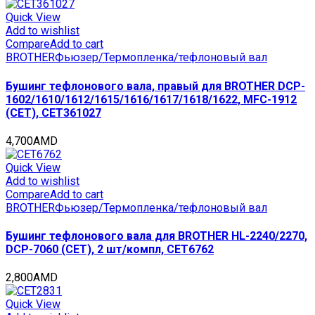
для
KONICA
Quick View
MINOLTA
Add to wishlist
Bizhub
Compare
Add to cart
502/552/602/652,
BROTHER
Фьюзер/Термопленка/тефлоновый вал
Di551/650
(CET),
Бушинг тефлонового вала, правый для BROTHER DCP-
CET3240
1602/1610/1612/1615/1616/1617/1618/1622, MFC-1912
quantity
(CET), CET361027
4,700
AMD
Quick View
Add to wishlist
Compare
Add to cart
BROTHER
Фьюзер/Термопленка/тефлоновый вал
Бушинг тефлонового вала для BROTHER HL-2240/2270,
DCP-7060 (CET), 2 шт/компл, CET6762
2,800
AMD
Quick View