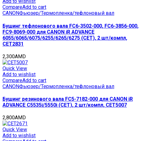
Add to wishlist
Compare
Add to cart
CANON
Фьюзер/Термопленка/тефлоновый вал
Бушинг тефлонового вала FC6-3502-000, FC6-3856-000,
FC9-8069-000 для CANON iR ADVANCE
6055/6065/6075/6255/6265/6275 (CET), 2 шт/компл,
CET2831
2,300
AMD
Quick View
Add to wishlist
Compare
Add to cart
CANON
Фьюзер/Термопленка/тефлоновый вал
Бушинг резинового вала FC5-7182-000 для CANON iR
ADVANCE C5535i/5550i (CET), 2 шт/компл, CET5007
2,800
AMD
Quick View
Add to wishlist