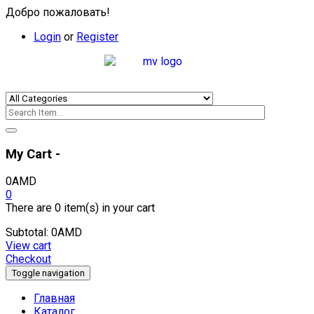
Добро пожаловать!
Login
or
Register
My Cart -
0
AMD
0
There are
0 item(s)
in your cart
Subtotal:
0
AMD
View cart
Checkout
Toggle navigation
Главная
Каталог