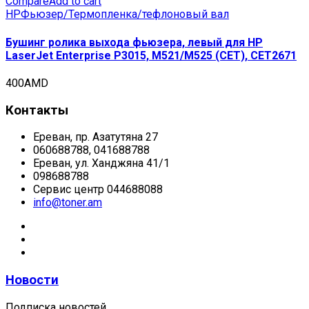
Compare
Add to cart
HP
Фьюзер/Термопленка/тефлоновый вал
Бушинг ролика выхода фьюзера, левый для HP
LaserJet Enterprise P3015, M521/M525 (CET), CET2671
400
AMD
Контакты
Ереван, пр. Азатутяна 27
060688788, 041688788
Ереван, ул. Ханджяна 41/1
098688788
Сервис центр 044688088
info@toner.am
Новости
Подписка новостей