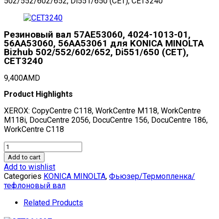
502/552/602/652, Di551/650 (CET), CET3240
Резиновый вал 57AE53060, 4024-1013-01,
56AA53060, 56AA53061 для KONICA MINOLTA
Bizhub 502/552/602/652, Di551/650 (CET),
CET3240
9,400
AMD
Product Highlights
XEROX: CopyCentre C118, WorkCentre M118, WorkCentre
M118i, DocuCentre 2056, DocuCentre 156, DocuCentre 186,
WorkCentre C118
Резиновый
вал
Add to cart
57AE53060,
Add to wishlist
4024-
Categories
KONICA MINOLTA
,
Фьюзер/Термопленка/
1013-
тефлоновый вал
01,
56AA53060,
Related Products
56AA53061