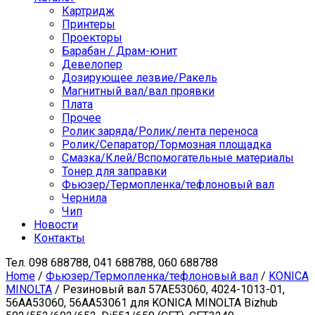
Картридж
Принтеры
Проекторы
Барабан / Драм-юнит
Девелопер
Дозирующее лезвие/Ракель
Магнитный вал/вал проявки
Плата
Прочее
Ролик заряда/Ролик/лента переноса
Ролик/Сепаратор/Тормозная площадка
Смазка/Клей/Вспомогательные материалы
Тонер для заправки
Фьюзер/Термопленка/тефлоновый вал
Чернила
Чип
Новости
Контакты
Тел.
098 688788, 041 688788, 060 688788
Home
/
Фьюзер/Термопленка/тефлоновый вал
/
KONICA
MINOLTA
/ Резиновый вал 57AE53060, 4024-1013-01,
56AA53060, 56AA53061 для KONICA MINOLTA Bizhub