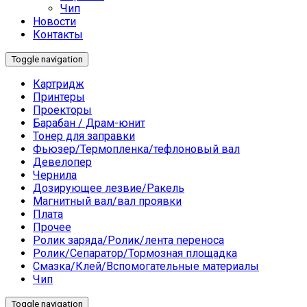
Чип
Новости
Контакты
Toggle navigation
Картридж
Принтеры
Проекторы
Барабан / Драм-юнит
Тонер для заправки
Фьюзер/Термопленка/тефлоновый вал
Девелопер
Чернила
Дозирующее лезвие/Ракель
Магнитный вал/вал проявки
Плата
Прочее
Ролик заряда/Ролик/лента переноса
Ролик/Сепаратор/Тормозная площадка
Смазка/Клей/Вспомогательные материалы
Чип
Toggle navigation