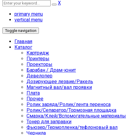
X
primary menu
vertical menu
Toggle navigation
Главная
Каталог
Картридж
Принтеры
Проекторы
Барабан / Драм-юнит
Девелопер
Дозирующее лезвие/Ракель
Магнитный вал/вал проявки
Плата
Прочее
Ролик заряда/Ролик/лента переноса
Ролик/Сепаратор/Тормозная площадка
Смазка/Клей/Вспомогательные материалы
Тонер для заправки
Фьюзер/Термопленка/тефлоновый вал
Чернила