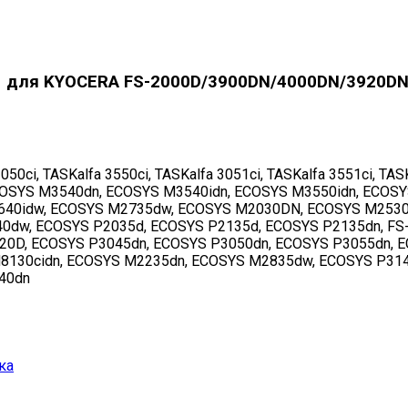
171 для KYOCERA FS-2000D/3900DN/4000DN/3920D
ci, TASKalfa 3550ci, TASKalfa 3051ci, TASKalfa 3551ci, TASK
COSYS M3540dn, ECOSYS M3540idn, ECOSYS M3550idn, ECOS
640idw, ECOSYS M2735dw, ECOSYS M2030DN, ECOSYS M253
0dw, ECOSYS P2035d, ECOSYS P2135d, ECOSYS P2135dn, FS-
20D, ECOSYS P3045dn, ECOSYS P3050dn, ECOSYS P3055dn, E
M8130cidn, ECOSYS M2235dn, ECOSYS M2835dw, ECOSYS P31
40dn
ка