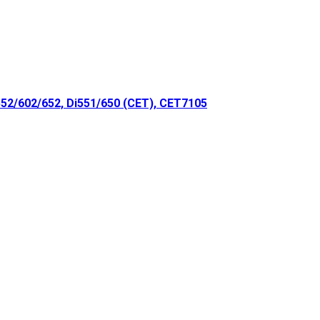
2/602/652, Di551/650 (CET), CET7105