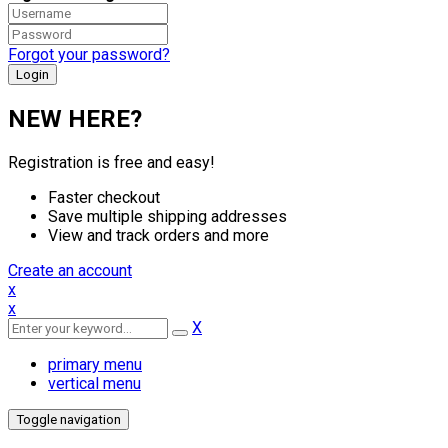
Forgot your password?
NEW HERE?
Registration is free and easy!
Faster checkout
Save multiple shipping addresses
View and track orders and more
Create an account
x
x
X
primary menu
vertical menu
Toggle navigation