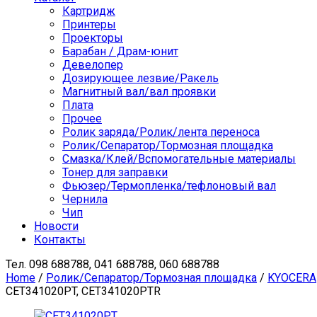
Картридж
Принтеры
Проекторы
Барабан / Драм-юнит
Девелопер
Дозирующее лезвие/Ракель
Магнитный вал/вал проявки
Плата
Прочее
Ролик заряда/Ролик/лента переноса
Ролик/Сепаратор/Тормозная площадка
Смазка/Клей/Вспомогательные материалы
Тонер для заправки
Фьюзер/Термопленка/тефлоновый вал
Чернила
Чип
Новости
Контакты
Тел.
098 688788, 041 688788, 060 688788
Home
/
Ролик/Сепаратор/Тормозная площадка
/
KYOCERA
CET341020PT, CET341020PTR