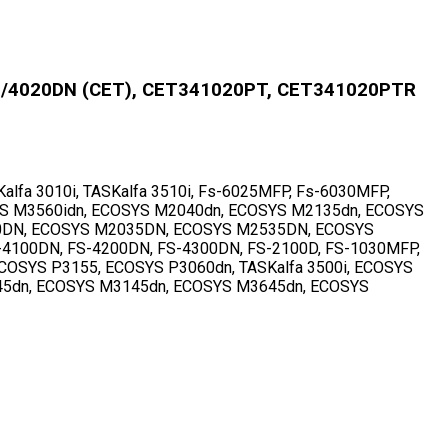
N/4020DN (CET), CET341020PT, CET341020PTR
alfa 3010i, TASKalfa 3510i, Fs-6025MFP, Fs-6030MFP,
YS M3560idn, ECOSYS M2040dn, ECOSYS M2135dn, ECOSYS
0DN, ECOSYS M2035DN, ECOSYS M2535DN, ECOSYS
4100DN, FS-4200DN, FS-4300DN, FS-2100D, FS-1030MFP,
COSYS P3155, ECOSYS P3060dn, TASKalfa 3500i, ECOSYS
45dn, ECOSYS M3145dn, ECOSYS M3645dn, ECOSYS