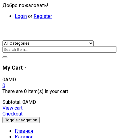
Добро пожаловать!
Login
or
Register
My Cart -
0
AMD
0
There are
0 item(s)
in your cart
Subtotal:
0
AMD
View cart
Checkout
Toggle navigation
Главная
Каталог