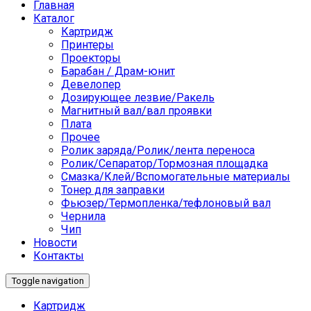
Главная
Каталог
Картридж
Принтеры
Проекторы
Барабан / Драм-юнит
Девелопер
Дозирующее лезвие/Ракель
Магнитный вал/вал проявки
Плата
Прочее
Ролик заряда/Ролик/лента переноса
Ролик/Сепаратор/Тормозная площадка
Смазка/Клей/Вспомогательные материалы
Тонер для заправки
Фьюзер/Термопленка/тефлоновый вал
Чернила
Чип
Новости
Контакты
Toggle navigation
Картридж