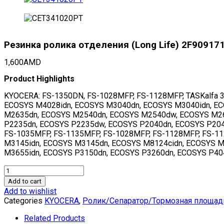
Резинка ролика отделения (Long Life) 2F909
1,600
AMD
Product Highlights
KYOCERA: FS-1350DN, FS-1028MFP, FS-1128MFP, TASKalfa 3050
ECOSYS M4028idn, ECOSYS M3040dn, ECOSYS M3040idn, E
M2635dn, ECOSYS M2540dn, ECOSYS M2540dw, ECOSYS M2
P2235dn, ECOSYS P2235dw, ECOSYS P2040dn, ECOSYS P204
FS-1035MFP, FS-1135MFP, FS-1028MFP, FS-1128MFP, FS-11
M3145idn, ECOSYS M3145dn, ECOSYS M8124cidn, ECOSYS 
M3655idn, ECOSYS P3150dn, ECOSYS P3260dn, ECOSYS P40
Резинка
ролика
Add to cart
отделения
Add to wishlist
(Long
Categories
KYOCERA
,
Ролик/Сепаратор/Тормозная площад
Life)
2F909171
Related Products