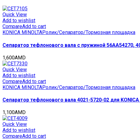
для
KYOCERA
FS-
Quick View
2000D/3900DN/4000DN/3920DN/4020DN
Add to wishlist
(CET),
Compare
Add to cart
CET341020PT,
KONICA MINOLTA
Ролик/Сепаратор/Тормозная площадка
CET341020PTR
quantity
Сепаратор тефлонового вала с пружиной 56AA54270, 402
1,600
AMD
Quick View
Add to wishlist
Compare
Add to cart
KONICA MINOLTA
Ролик/Сепаратор/Тормозная площадка
Сепаратор тефлонового вала 4021-5720-02 для KONICA 
1,100
AMD
Quick View
Add to wishlist
Compare
Add to cart