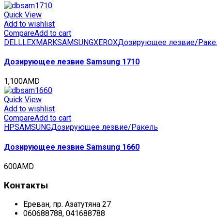
Quick View
Add to wishlist
Compare
Add to cart
DELL
LEXMARK
SAMSUNG
XEROX
Дозирующее лезвие/Раке
Дозирующее лезвие Samsung 1710
1,100
AMD
Quick View
Add to wishlist
Compare
Add to cart
HP
SAMSUNG
Дозирующее лезвие/Ракель
Дозирующее лезвие Samsung 1660
600
AMD
Контакты
Ереван, пр. Азатутяна 27
060688788, 041688788