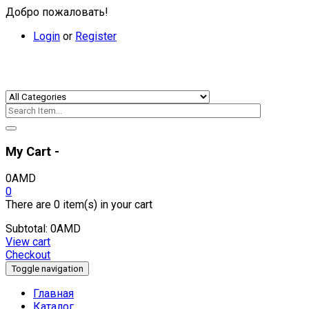
Добро пожаловать!
Login
or
Register
My Cart -
0
AMD
0
There are
0 item(s)
in your cart
Subtotal:
0
AMD
View cart
Checkout
Toggle navigation
Главная
Каталог