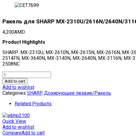
Ракель для SHARP MX-2310U/2616N/2640N/3116
4,200
AMD
Product Highlights
SHARP: MX-2310U, MX-2610N, MX-2615N, MX-2616N, MX-26
2514FN, MX-3640N, MX-3140N, MX-2640N, MX-3116N, MX-31
2508NC
Ракель
для
Add to cart
SHARP
Add to wishlist
MX-
Categories
SHARP
,
Дозирующее лезвие/Ракель
2310U/2616N/2640N/3116N/3640N
(CET),
Related Products
CET7699
quantity
Quick View
Add to wishlist
Compare
Add to cart