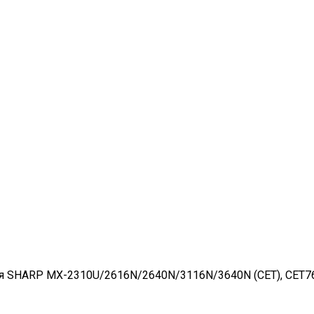
я SHARP MX-2310U/2616N/2640N/3116N/3640N (CET), CET7