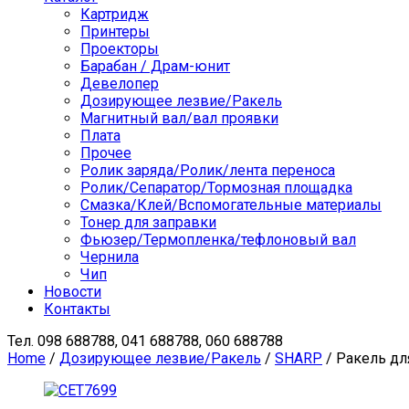
Картридж
Принтеры
Проекторы
Барабан / Драм-юнит
Девелопер
Дозирующее лезвие/Ракель
Магнитный вал/вал проявки
Плата
Прочее
Ролик заряда/Ролик/лента переноса
Ролик/Сепаратор/Тормозная площадка
Смазка/Клей/Вспомогательные материалы
Тонер для заправки
Фьюзер/Термопленка/тефлоновый вал
Чернила
Чип
Новости
Контакты
Тел.
098 688788, 041 688788, 060 688788
Home
/
Дозирующее лезвие/Ракель
/
SHARP
/ Ракель дл