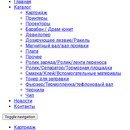
Главная
Каталог
Картридж
Принтеры
Проекторы
Барабан / Драм-юнит
Девелопер
Дозирующее лезвие/Ракель
Магнитный вал/вал проявки
Плата
Прочее
Ролик заряда/Ролик/лента переноса
Ролик/Сепаратор/Тормозная площадка
Смазка/Клей/Вспомогательные материалы
Тонер для заправки
Фьюзер/Термопленка/тефлоновый вал
Чернила
Чип
Новости
Контакты
Toggle navigation
Картридж