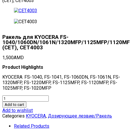
(CET), CET4003
Ракель для KYOCERA FS-
1040/1060DN/1061N/1320MFP/1125MFP/1120M
(CET), CET4003
1,500
AMD
Product Highlights
KYOCERA: FS-1040, FS-1041, FS-1060DN, FS-1061N, FS-
1320MFP, FS-1220MFP, FS-1125MFP, FS-1120MFP, FS-
1025MFP, FS-1020MFP
Ракель
для
Add to cart
KYOCERA
Add to wishlist
FS-
Categories
KYOCERA
,
Дозирующее лезвие/Ракель
1040/1060DN/1061N/1320MFP/1125MFP/1120MFP/1025
(CET),
Related Products