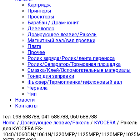
Картридж
Принтеры
Проекторы
Барабан / Драм-юнит
Девелопер
Дозирующее лезвие/Ракель
Магнитный вал/вал проявки
Плата
Прочее
Ролик заряда/Ролик/лента переноса
Ролик/Сепаратор/Тормозная площадка
Смазка/Клей/Вспомогательные материалы
Тонер для заправки
Фьюзер/Термопленка/тефлоновый вал
Чернила
Чип
Новости
Контакты
Тел.
098 688788, 041 688788, 060 688788
Home
/
Дозирующее лезвие/Ракель
/
KYOCERA
/ Ракель
для KYOCERA FS-
1040/1060DN/1061N/1320MFP/1125MFP/1120MFP/1025