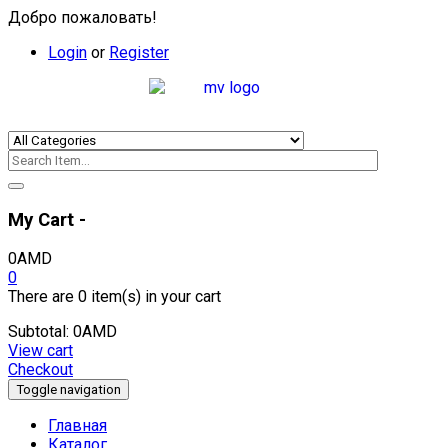
Добро пожаловать!
Login
or
Register
My Cart -
0
AMD
0
There are
0 item(s)
in your cart
Subtotal:
0
AMD
View cart
Checkout
Toggle navigation
Главная
Каталог